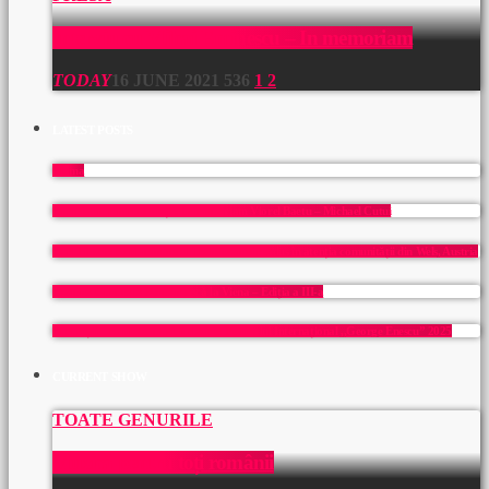
Interviu cu Mihai Eminescu – In memoriam
TODAY
16 JUNE 2021
536
1
2
LATEST POSTS
Mama
Un prieten pentru o viață: In memoriam Viorel Baetu – Michael Cutui
Carl Filtsch: copil-minune al Transilvaniei readus în atenția comunității din Wels, Austria
Toamna Culturală Românească la Viena – Ediția a III-a
București – capitala muzicii clasice: Festivalul Internațional ,,George Enescu” 2025
CURRENT SHOW
TOATE GENURILE
Muzică pentru toți românii