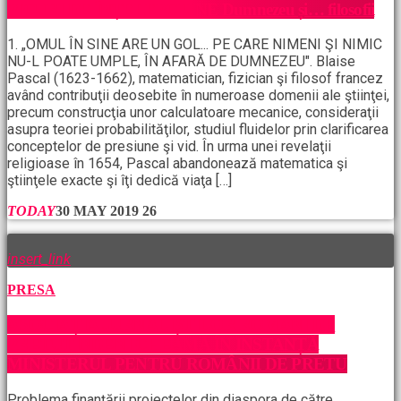
PICURI DE ÎNȚELEPCIUNE Dumnezeu și… filosofii
1. „OMUL ÎN SINE ARE UN GOL... PE CARE NIMENI ŞI NIMIC
NU-L POATE UMPLE, ÎN AFARĂ DE DUMNEZEU". Blaise
Pascal (1623-1662), matematician, fizician şi filosof francez
având contribuţii deosebite în numeroase domenii ale ştiinţei,
precum construcţia unor calculatoare mecanice, consideraţii
asupra teoriei probabilităţilor, studiul fluidelor prin clarificarea
conceptelor de presiune şi vid. În urma unei revelaţii
religioase în 1654, Pascal abandonează matematica şi
ştiinţele exacte şi îţi dedică viaţa […]
TODAY
30 MAY 2019
26
insert_link
PRESA
ASOCIAȚIA JURNALIȘTILOR ROMÂNI DE
PRETUTINDENI CHEAMĂ ÎN INSTANȚĂ
MINISTERUL PENTRU ROMÂNII DE PRETU
Problema finanțării proiectelor din diaspora de către