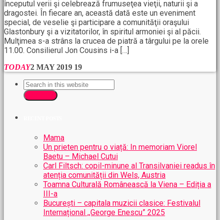
începutul verii şi celebrează frumuseţea vieţii, naturii şi a
dragostei. În fiecare an, această dată este un eveniment
special, de veselie şi participare a comunităţii oraşului
Glastonbury şi a vizitatorilor, în spiritul armoniei şi al păcii.
Mulţimea s-a strâns la crucea de piatră a târgului pe la orele
11.00. Consilierul Jon Cousins i-a […]
TODAY
2 MAY 2019
19
SEARCH
RECENT POSTS
Mama
Un prieten pentru o viață: In memoriam Viorel
Baetu – Michael Cutui
Carl Filtsch: copil-minune al Transilvaniei readus în
atenția comunității din Wels, Austria
Toamna Culturală Românească la Viena – Ediția a
III-a
București – capitala muzicii clasice: Festivalul
Internațional ,,George Enescu” 2025