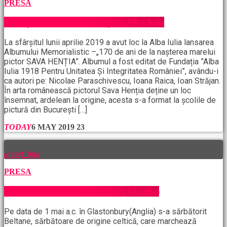
PRESA
Apariție editorială de excepție la Alba Iulia
La sfârșitul lunii aprilie 2019 a avut loc la Alba Iulia lansarea
Albumului Memorialistic –„170 de ani de la nașterea marelui
pictor SAVA HENȚIA”. Albumul a fost editat de Fundația ”Alba
Iulia 1918 Pentru Unitatea Și Integritatea României”, avându-i
ca autori pe: Nicolae Paraschivescu, Ioana Raica, Ioan Străjan.
În arta românească pictorul Sava Henția deține un loc
însemnat, ardelean la origine, acesta s-a format la școlile de
pictură din București […]
TODAY
6 MAY 2019
23
insert_link
PRESA
1 Mai sărbătorit în Glastonbury (Anglia)
Pe data de 1 mai a.c. în Glastonbury(Anglia) s-a sărbătorit
Beltane, sărbătoare de origine celtică, care marchează