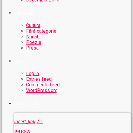
CATEGORIES
Cultura
Fără categorie
Nouati
Poezie
Presa
META
Log in
Entries feed
Comments feed
WordPress.org
FEATURED POST
insert_link
2
1
PRESA