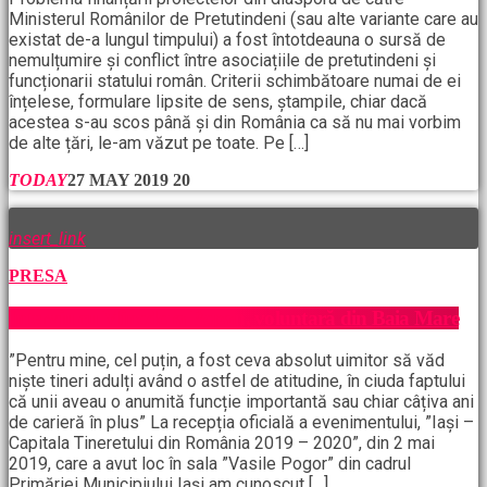
Ministerul Românilor de Pretutindeni (sau alte variante care au
existat de-a lungul timpului) a fost întotdeauna o sursă de
nemulțumire și conflict între asociațiile de pretutindeni și
funcționarii statului român. Criterii schimbătoare numai de ei
înțelese, formulare lipsite de sens, ștampile, chiar dacă
acestea s-au scos până și din România ca să nu mai vorbim
de alte țări, le-am văzut pe toate. Pe […]
TODAY
27 MAY 2019
20
insert_link
PRESA
Interviu cu Minodora Popan, voluntară din Baia Mare
”Pentru mine, cel puțin, a fost ceva absolut uimitor să văd
niște tineri adulți având o astfel de atitudine, în ciuda faptului
că unii aveau o anumită funcție importantă sau chiar câțiva ani
de carieră în plus” La recepția oficială a evenimentului, ”Iași –
Capitala Tineretului din România 2019 – 2020”, din 2 mai
2019, care a avut loc în sala ”Vasile Pogor” din cadrul
Primăriei Municipiului Iași am cunoscut […]