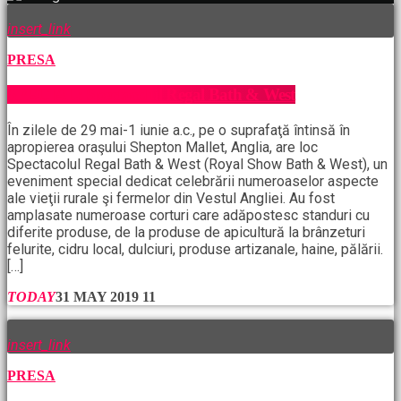
insert_link
PRESA
SPECIAL: Spectacolul Regal Bath & West
În zilele de 29 mai-1 iunie a.c., pe o suprafaţă întinsă în
apropierea oraşului Shepton Mallet, Anglia, are loc
Spectacolul Regal Bath & West (Royal Show Bath & West), un
eveniment special dedicat celebrării numeroaselor aspecte
ale vieţii rurale şi fermelor din Vestul Angliei. Au fost
amplasate numeroase corturi care adăpostesc standuri cu
diferite produse, de la produse de apicultură la brânzeturi
felurite, cidru local, dulciuri, produse artizanale, haine, pălării.
[…]
TODAY
31 MAY 2019
11
insert_link
PRESA