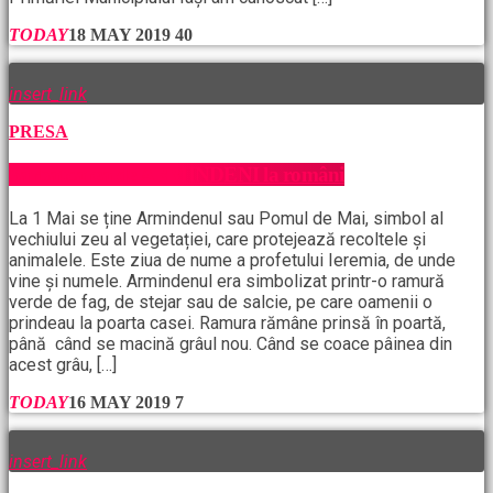
TODAY
18 MAY 2019
40
insert_link
PRESA
Sărbătoarea de ARMINDENI la români
La 1 Mai se ține Armindenul sau Pomul de Mai, simbol al
vechiului zeu al vegetației, care protejează recoltele și
animalele. Este ziua de nume a profetului Ieremia, de unde
vine și numele. Armindenul era simbolizat printr-o ramură
verde de fag, de stejar sau de salcie, pe care oamenii o
prindeau la poarta casei. Ramura rămâne prinsă în poartă,
până când se macină grâul nou. Când se coace pâinea din
acest grâu, […]
TODAY
16 MAY 2019
7
insert_link