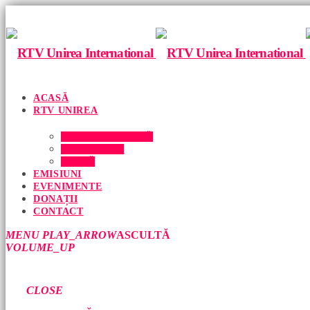
ACASĂ
RTV UNIREA
ECHIPA NOASTRĂ
DESPRE NOI
PRESĂ
EMISIUNI
EVENIMENTE
DONAȚII
CONTACT
MENU
PLAY_ARROW
ASCULTĂ
VOLUME_UP
CLOSE