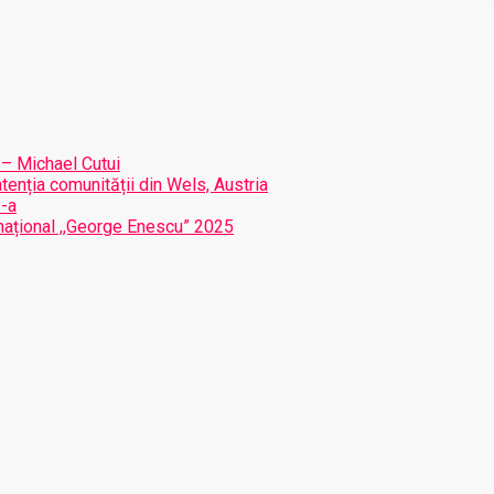
 – Michael Cutui
atenția comunității din Wels, Austria
I-a
ernațional ,,George Enescu” 2025