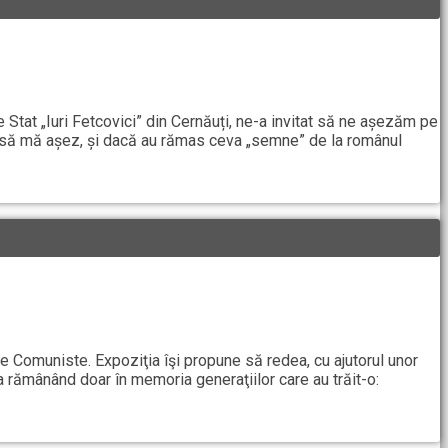
 Stat „Iuri Fetcovici” din Cernăuți, ne-a invitat să ne așezăm pe
 să mă așez, și dacă au rămas ceva „semne” de la românul
e Comuniste. Expoziţia îşi propune să redea, cu ajutorul unor
a rămânând doar în memoria generaţiilor care au trăit-o: