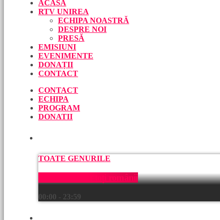
ACASĂ
RTV UNIREA
ECHIPA NOASTRĂ
DESPRE NOI
PRESĂ
EMISIUNI
EVENIMENTE
DONAȚII
CONTACT
CONTACT
ECHIPA
PROGRAM
DONATII
ACUM
TOATE GENURILE
Muzică pentru toți românii
00:00 - 23:59
URMEAZĂ