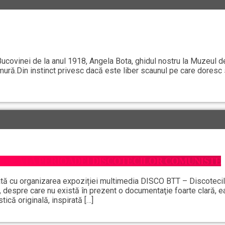
ucovinei de la anul 1918, Angela Bota, ghidul nostru la Muzeul de
ră.Din instinct privesc dacă este liber scaunul pe care doresc
DEDICATĂ PERIOADEI DISCOTECILOR COMUNISTE
odată cu organizarea expoziției multimedia DISCO BTT – Discotecil
i, despre care nu există în prezent o documentaţie foarte clară, e
ică originală, inspirată […]