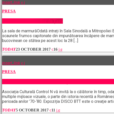
insert_link
PRESA
Pe urmele Întregitorilor de Țară
La sala de marmurăOdată intrați în Sala Sinodală a Mitropoliei B
scaunele frumos capitonate din impunătoarea încăpere de marmu
bucovinean ce stătea pe acest loc la 28 […]
TODAY
23 OCTOBER 2017
16
insert_link
PRESA
DISCO BTT – PRIMA EXPOZIȚIE DIN ROMÂNIA 
Asociația Culturală Control N vă invită la o călătorie în timp, 
multiple mijloace vizuale, o parte din istoria recentă a Românie
perioada anilor ’70-‘80. Expoziția DISCO BTT este o creaţie artist
TODAY
5 OCTOBER 2017
11