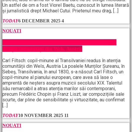
Un astfel de om a fost Viorel Baetu, cunoscut în lumea literară
și jurnalistică drept Michael Cutui. Prietenul meu drag, […]
TODAY
6 DECEMBER 2025
4
NOUATI
Carl Filtsch: copil-minune al Transilvaniei readus în
atenția comunității din Wels, Austria
Carl Filtsch: copil-minune al Transilvaniei readus în atenția
comunității din Wels, Austria La poalele Munților Șureanu, în
Sebeș, Transilvania, în anul 1830, s-a născut Carl Filtsch, un
copil-minune al pianului european, care avea să lase o
amprentă de neșters asupra muzicii secolului XIX. Talentul
său remarcabil a atras atenția marilor săi contemporani,
precum Frédéric Chopin și Franz Liszt, iar compozițiile sale
scurte, dar pline de sensibilitate și virtuozitate, au confirmat
[…]
TODAY
10 NOVEMBER 2025
11
NOUATI