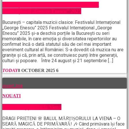
București – capitala muzicii clasice: Festivalul
Internațional ,,George Enescu” 2025
București – capitala muzicii clasice: Festivalul Internațional
,,George Enescu” 2025 Festivalul Internațional ,,George
Enescu” 2025 și-a deschis porțile la București cu seri
memorabile, în care emoția și diversitatea repertoriilor au
confirmat încă o dată statutul său de cel mai important
eveniment cultural al României. S-a dovedit că muzica nu are
granițe și că, prin artă, se construiesc punți între generații,
culturi și popoare. Între 24 august și 21 septembrie […]
TODAY
8 OCTOBER 2025
6
insert_link
NOUATI
Balul Mărțișorului la Viena
DRAGI PRIETENI 🌸 BALUL MĂRȚIȘORULUI LA VIENA – O
SEARĂ MAGICĂ DE PRIMĂVARĂ! 🎶 Când primăvara își face