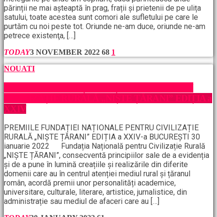
părinții ne mai așteaptă în prag, frații și prietenii de pe ulița
satului, toate acestea sunt comori ale sufletului pe care le
purtăm cu noi peste tot. Oriunde ne-am duce, oriunde ne-am
petrece existenţa, […]
TODAY
3 NOVEMBER 2022
68
1
NOUATI
PREMIILE FUNDAȚIEI NAȚIONALE PENTRU
CIVILIZAȚIE RURALĂ „NIȘTE ȚĂRANI” EDIȚIA a
XXIV
PREMIILE FUNDAȚIEI NAȚIONALE PENTRU CIVILIZAȚIE
RURALĂ „NIȘTE ȚĂRANI” EDIȚIA a XXIV-a BUCUREȘTI 30
ianuarie 2022 Fundația Națională pentru Civilizație Rurală
„NIȘTE ȚĂRANI”, consecventă principiilor sale de a evidenția
și de a pune în lumină creațiile și realizările din diferite
domenii care au în centrul atenției mediul rural și țăranul
român, acordă premii unor personalități academice,
universitare, culturale, literare, artistice, jurnalistice, din
administrație sau mediul de afaceri care au […]