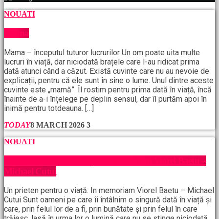
NOUATI
Mama
Mama – începutul tuturor lucrurilor Un om poate uita multe
lucruri în viață, dar niciodată brațele care l-au ridicat prima
dată atunci când a căzut. Există cuvinte care nu au nevoie de
explicații, pentru că ele sunt în sine o lume. Unul dintre aceste
cuvinte este „mamă”. Îl rostim pentru prima dată în viață, încă
înainte de a-i înțelege pe deplin sensul, dar îl purtăm apoi în
inimă pentru totdeauna. […]
TODAY
8 MARCH 2026
3
NOUATI
Un prieten pentru o viață: In memoriam Viorel Baetu –
Michael Cutui
Un prieten pentru o viață: In memoriam Viorel Baetu – Michael
Cutui Sunt oameni pe care îi întâlnim o singură dată în viață și
care, prin felul lor de a fi, prin bunătate și prin felul în care
trăiesc, lasă în urma lor o lumină care nu se stinge niciodată.