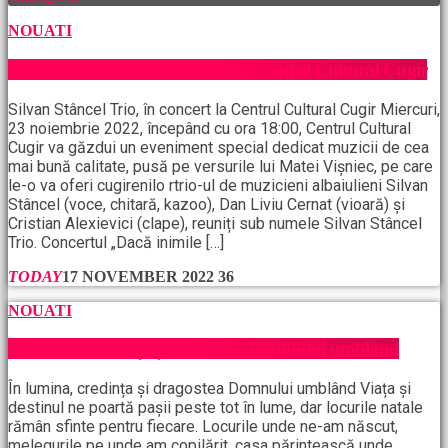
NOUATI
Silvan Stâncel Trio, în concert la Centrul Cultural Cugir
Silvan Stâncel Trio, în concert la Centrul Cultural Cugir Miercuri,
23 noiembrie 2022, începând cu ora 18:00, Centrul Cultural
Cugir va găzdui un eveniment special dedicat muzicii de cea
mai bună calitate, pusă pe versurile lui Matei Vișniec, pe care
le-o va oferi cugirenilo rtrio-ul de muzicieni albaiulieni Silvan
Stâncel (voce, chitară, kazoo), Dan Liviu Cernat (vioară) și
Cristian Alexievici (clape), reuniți sub numele Silvan Stâncel
Trio. Concertul „Dacă inimile […]
TODAY
17 NOVEMBER 2022
36
NOUATI
În lumina, credința și dragostea Domnului umblând
În lumina, credința și dragostea Domnului umblând Viața și
destinul ne poartă pașii peste tot în lume, dar locurile natale
rămân sfinte pentru fiecare. Locurile unde ne-am născut,
melegurile pe unde am copilărit, casa părintească unde