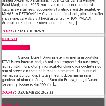
simțită prezența, o întâmpinăm cu muzică, dans și emoție!
Balul Mărțișorului 2025 este evenimentul unde tradiția și
bucuria se întâlnesc, aducându-vă o atmosferă de neuitat. 🔹
MIHAELA PETROVICI – O voce inconfundabilă, plină de suflet
și pasiune, care dă viață fiecărui cântec. 🔹 ION PALADI –
Artistul care aduce pe scenă autenticitatea […]
TODAY
1 MARCH 2025
9
NOUATI
Gânduri bune !
Gânduri bune ! Dragi prieteni, ai mei și ai postului
RTV Unirea Internațional, vă salut cu respect ! Nu sunt poet,
nici scriitor, nici pictor și nici sculptor chiar dacă cochetez cu
arta și creez din toate cele mai sus amintite... Nu sunt nici
român, sunt ungur, după tată și neamț după mamă însă
gândesc și simt românește ! Sunt din Bocșa, județul Caraș-
Severin și locuiesc din 1997 în […]
TODAY
5 DECEMBER 2023
33
insert_link