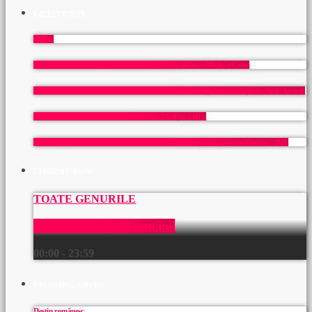
LATEST POSTS
Mama
Un prieten pentru o viață: In memoriam Viorel Baetu – Michael Cutui
Carl Filtsch: copil-minune al Transilvaniei readus în atenția comunității din Wels, Austria
Toamna Culturală Românească la Viena – Ediția a III-a
București – capitala muzicii clasice: Festivalul Internațional ,,George Enescu” 2025
CURRENT SHOW
TOATE GENURILE
Muzică pentru toți românii
00:00 - 23:59
UPCOMING SHOWS
Destin românesc