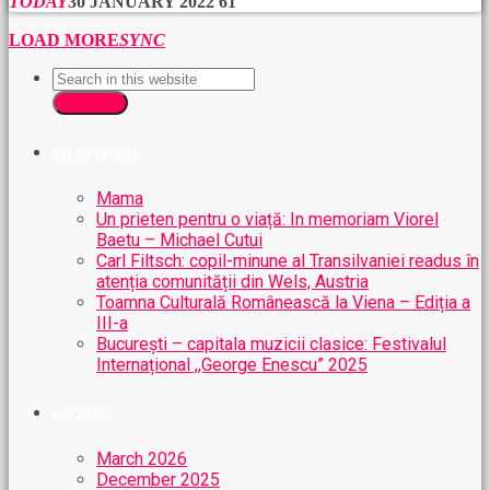
TODAY
30 JANUARY 2022
61
LOAD MORE
SYNC
SEARCH
RECENT POSTS
Mama
Un prieten pentru o viață: In memoriam Viorel
Baetu – Michael Cutui
Carl Filtsch: copil-minune al Transilvaniei readus în
atenția comunității din Wels, Austria
Toamna Culturală Românească la Viena – Ediția a
III-a
București – capitala muzicii clasice: Festivalul
Internațional ,,George Enescu” 2025
ARCHIVES
March 2026
December 2025