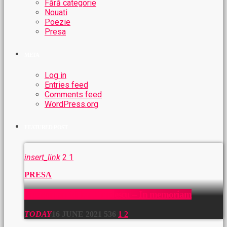
Fără categorie
Nouati
Poezie
Presa
META
Log in
Entries feed
Comments feed
WordPress.org
FEATURED POST
insert_link
2
1
PRESA
Interviu cu Mihai Eminescu – In memoriam
TODAY
16 JUNE 2021
536
1
2