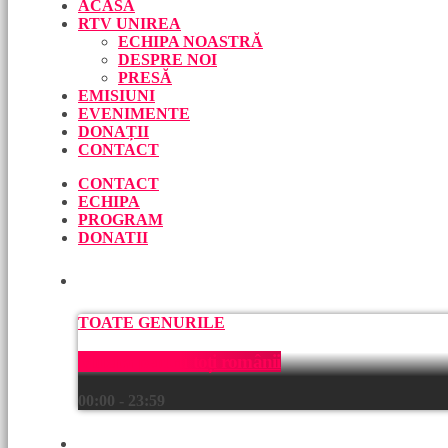
ACASĂ
RTV UNIREA
ECHIPA NOASTRĂ
DESPRE NOI
PRESĂ
EMISIUNI
EVENIMENTE
DONAȚII
CONTACT
CONTACT
ECHIPA
PROGRAM
DONATII
ACUM
TOATE GENURILE
Muzică pentru toți românii
00:00 - 23:59
URMEAZĂ