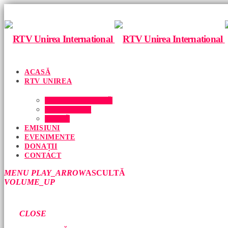
ACASĂ
RTV UNIREA
ECHIPA NOASTRĂ
DESPRE NOI
PRESĂ
EMISIUNI
EVENIMENTE
DONAȚII
CONTACT
MENU
PLAY_ARROW
ASCULTĂ
VOLUME_UP
CLOSE