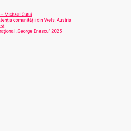
 – Michael Cutui
atenția comunității din Wels, Austria
I-a
ernațional ,,George Enescu” 2025