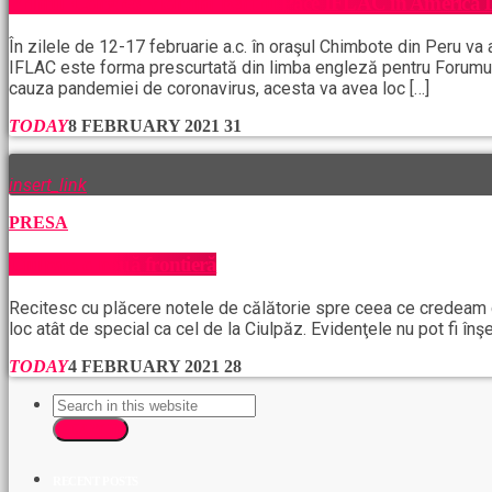
Primul Congres Mondial pentru Pace IFLAC în America 
În zilele de 12-17 februarie a.c. în oraşul Chimbote din Peru v
IFLAC este forma prescurtată din limba engleză pentru Forumul In
cauza pandemiei de coronavirus, acesta va avea loc […]
TODAY
8 FEBRUARY 2021
31
insert_link
PRESA
Ciulpăz, o nouă frontieră
Recitesc cu plăcere notele de călătorie spre ceea ce credeam că 
loc atât de special ca cel de la Ciulpăz. Evidenţele nu pot fi în
TODAY
4 FEBRUARY 2021
28
SEARCH
RECENT POSTS