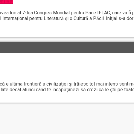
Latină
a avea loc al 7-lea Congres Mondial pentru Pace IFLAC, care va f
ternațional pentru Literatură și o Cultură a Păcii. Iniţial s-a dor
e ultima frontieră a civilizaţiei şi trăiesc tot mai intens sentime
şelate decât atunci când te încăpăţânezi să crezi că le ştii pe toa