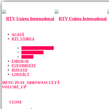
ACASĂ
RTV UNIREA
ECHIPA NOASTRĂ
DESPRE NOI
PRESĂ
EMISIUNI
EVENIMENTE
DONAȚII
CONTACT
MENU
PLAY_ARROW
ASCULTĂ
VOLUME_UP
CLOSE