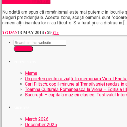
Zilele Europei la Viena
Nu odată am spus că românismul este mai puternic în locurile și
alegeri prezidențiale. Aceste zone, acești oameni, sunt ”odoare 
nimeni alții înaintea lor n-au făcut-o. S-a furat și s-a distrus în […
TODAY
13 MAY 2014
59
1
SEARCH
RECENT POSTS
Mama
Un prieten pentru o viață: In memoriam Viorel Baetu
Carl Filtsch: copil-minune al Transilvaniei readus în 
Toamna Culturală Românească la Viena – Ediția a II
București – capitala muzicii clasice: Festivalul Int
ARCHIVES
March 2026
December 2025