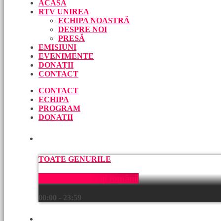
ACASĂ
RTV UNIREA
ECHIPA NOASTRĂ
DESPRE NOI
PRESĂ
EMISIUNI
EVENIMENTE
DONAȚII
CONTACT
CONTACT
ECHIPA
PROGRAM
DONATII
ACUM
TOATE GENURILE
Muzică pentru toți românii
00:00 - 23:59
URMEAZĂ