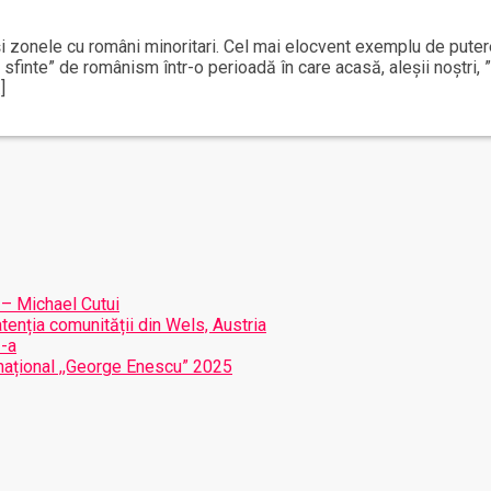
 zonele cu români minoritari. Cel mai elocvent exemplu de putere 
sfinte” de românism într-o perioadă în care acasă, aleșii noștri,
]
 – Michael Cutui
atenția comunității din Wels, Austria
I-a
ernațional ,,George Enescu” 2025