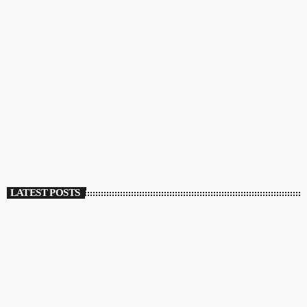
PRESA
Interviu cu Mihai Eminescu – In memoriam
today
16 JUNE 2021
536
1
2
LATEST POSTS