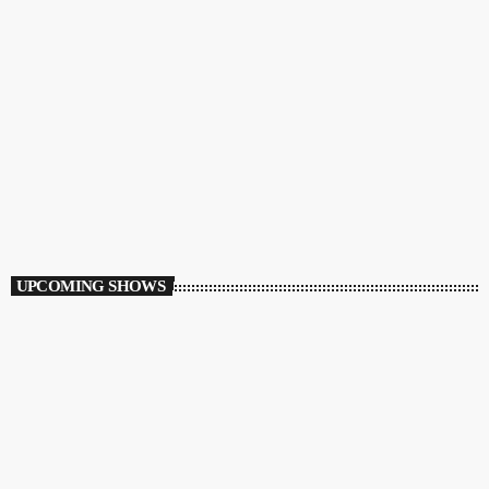
TOATE GENURILE
Muzică pentru toți românii
00:00 - 23:59
UPCOMING SHOWS