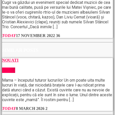
Cugir va găzdui un eveniment special dedicat muzicii de cea
mai bună calitate, pusă pe versurile lui Matei Vișniec, pe care
le-o va oferi cugirenilo rtrio-ul de muzicieni albaiulieni Silvan
Stâncel (voce, chitară, kazoo), Dan Liviu Cernat (vioară) și
Cristian Alexievici (clape), reuniți sub numele Silvan Stâncel
Trio. Concertul „Dacă inimile […]
TODAY
17 NOVEMBER 2022
36
SIMILAR POSTS
NOUATI
Mama
Mama – începutul tuturor lucrurilor Un om poate uita multe
lucruri în viață, dar niciodată brațele care l-au ridicat prima
dată atunci când a căzut. Există cuvinte care nu au nevoie de
explicații, pentru că ele sunt în sine o lume. Unul dintre aceste
cuvinte este „mamă”. Îl rostim pentru […]
TODAY
8 MARCH 2026
2