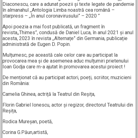
Diaconescu, care a adunat poezii și texte legate de pandemie
în almanahul ,,Antologia Limba noastră cea română –
starpress – ,,În anul coronavirusului” – 2020 ”
Apoi poezia a mai fost publicată, un fragment în
revista,,Thimes”, condusă de Daniel Luca, în anul 2021 și anul
acesta, 2023 în revista ,,Alternațe” din Germania, publicație
administrată de Eugen D. Popin.
Mulțumesc, pe această cale celor care au participat la
provocarea mea și de asemenea aduc mulțumiri prietenului
Ioan Godja care m-a ajutat în promovarea acestui proiect !
De menționat că au participat actori, poeți, scriitor, muzicieni
din România:
Camelia Ghinea, actriță la Teatrul din Reșița,
Florin Gabriel Ionescu, actor și regizor, directorul Teatrului din
Reșița,
Rodica Mureșan, poetă,
Corina G.Păun,artistă,