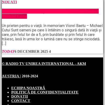
NOUATI
Un prieten pentru o viață: In memoriam Viorel Baetu –
Michael Cutui
Un prieten pentru o viață: In memoriam Viorel Baetu – Michael
Cutui Sunt oameni pe care îi întâlnim o singură dată în viață și
care, prin felul lor de a fi, prin bunătate și prin felul în care
trăiesc, lasă în urma lor o lumină care nu se stinge niciodată.
[…]
TODAY
6 DECEMBER 2025
4
© RADIO TV UNIREA INTERNAȚIONAL - AKM
AUSTRIA
| 2010-2024
ECHIPA NOASTRĂ
POLITICĂ DE CONFIDENȚIALITATE
DONAȚII
CONTACT