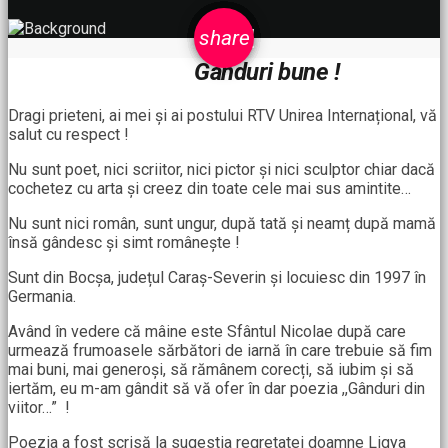
email
share
Gânduri bune !
Dragi prieteni, ai mei și ai postului RTV Unirea Internațional, vă
salut cu respect !
Nu sunt poet, nici scriitor, nici pictor și nici sculptor chiar dacă
cochetez cu arta și creez din toate cele mai sus amintite…
Nu sunt nici român, sunt ungur, după tată și neamț după mamă
însă gândesc și simt românește !
Sunt din Bocșa, județul Caraș-Severin și locuiesc din 1997 în
Germania.
Având în vedere că mâine este Sfântul Nicolae după care
urmează frumoasele sărbători de iarnă în care trebuie să fim
mai buni, mai generoși, să rămânem corecți, să iubim și să
iertăm, eu m-am gândit să vă ofer în dar poezia ,,Gânduri din
viitor…” !
Poezia a fost scrisă la sugestia regretatei doamne Ligya