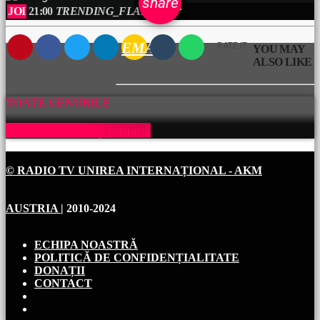
email
share
JOI
21:00
TRENDING_FLAT
23:00
EMAIL
RATE IT
YOU MAY
ALSO LIKE
TOATE GENURILE
Muzică pentru toți românii
© RADIO TV UNIREA INTERNAȚIONAL - AKM
AUSTRIA
| 2010-2024
ECHIPA NOASTRĂ
POLITICĂ DE CONFIDENȚIALITATE
DONAȚII
CONTACT