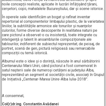
noile concepții realiste, aplicate în lucrări înfățișând țărani,
cerșetori, copii, mahalalele Bucureștiului, dar și scene istorice.
În operele sale identificăm un bogat și rafinat inventar
repertorial al componentelor limbajului plastic, de la varietatea
liniilor, la subtilitățile armonice ale tonurilor și nuanțelor
culorilor, forme diverse descoperite în realitatea naturii pe
care pictorul a observat-o cu insistență, toate integrate cu
inteligență și talent în ansamblurile compoziționale ale
tablourilor, indiferent de subiectul reprezentat; de peisaj, de
portret, scenă de gen, pictură religioasă sau remarcabile
compoziții cu temă istorică.
Albumul este o idee și o dorință, născute în anul sărbătoririi
Centenarului Marii Uniri, când pictorul a fost comemorat în
satul nașterii sale de numeroși cetățeni ai județului Alba,
reprezentând un segment al societății civile, asociați în Grupul
de Inițiativă „Centenar-Marea Unire-Alba Iulia-2018”.
A consemnat,
Col(r)dr.ing. Constantin Avădanei