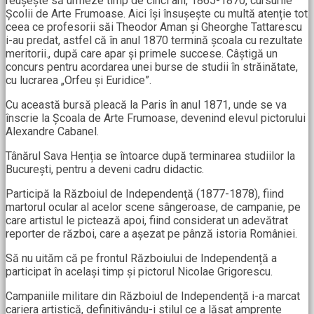
reușește să urmeze timp de cinci ani, 1865-1870, cursurile
Școlii de Arte Frumoase. Aici își însușește cu multă atenție tot
ceea ce profesorii săi Theodor Aman și Gheorghe Tattarescu
i-au predat, astfel că în anul 1870 termină școala cu rezultate
meritorii., după care apar și primele succese. Câștigă un
concurs pentru acordarea unei burse de studii în străinătate,
cu lucrarea „Orfeu și Euridice”.
Cu această bursă pleacă la Paris în anul 1871, unde se va
înscrie la Școala de Arte Frumoase, devenind elevul pictorului
Alexandre Cabanel.
Tânărul Sava Henția se întoarce după terminarea studiilor la
București, pentru a deveni cadru didactic.
Participă la Războiul de Independenţă (1877-1878), fiind
martorul ocular al acelor scene sângeroase, de campanie, pe
care artistul le pictează apoi, fiind considerat un adevătrat
reporter de război, care a așezat pe pânză istoria României.
Să nu uităm că pe frontul Războiului de Independență a
participat în același timp și pictorul Nicolae Grigorescu.
Campaniile militare din Războiul de Independență i-a marcat
cariera artistică, definitivându-i stilul ce a lăsat amprente