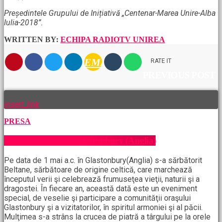
Președintele Grupului de Inițiativă „Centenar-Marea Unire-Alba
Iulia-2018”.
WRITTEN BY:
ECHIPA RADIOTV UNIREA
EMAIL
RATE IT
PREVIOUS POST
insert_link
PRESA
1 Mai sărbătorit în Glastonbury (Anglia)
Pe data de 1 mai a.c. în Glastonbury(Anglia) s-a sărbătorit
Beltane, sărbătoare de origine celtică, care marchează
începutul verii şi celebrează frumuseţea vieţii, naturii şi a
dragostei. În fiecare an, această dată este un eveniment
special, de veselie şi participare a comunităţii oraşului
Glastonbury şi a vizitatorilor, în spiritul armoniei şi al păcii.
Mulţimea s-a strâns la crucea de piatră a târgului pe la orele