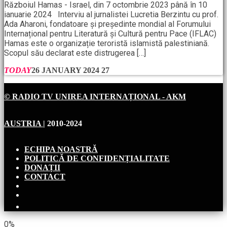
Războiul Hamas - Israel, din 7 octombrie 2023 până în 10
ianuarie 2024 Interviu al jurnalistei Lucretia Berzintu cu prof.
Ada Aharoni, fondatoare și președinte mondial al Forumului
Internațional pentru Literatură și Cultură pentru Pace (IFLAC)
Hamas este o organizație teroristă islamistă palestiniană.
Scopul său declarat este distrugerea […]
TODAY
26 JANUARY 2024
27
© RADIO TV UNIREA INTERNAȚIONAL - AKM
AUSTRIA
| 2010-2024
ECHIPA NOASTRĂ
POLITICĂ DE CONFIDENȚIALITATE
DONAȚII
CONTACT
0%