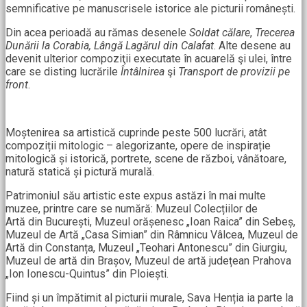
semnificative pe manuscrisele istorice ale picturii românești.
Din acea perioadă au rămas desenele
Soldat călare
,
Trecerea
Dunării la Corabia, Lângă Lagărul din Calafat
. Alte desene au
devenit ulterior compoziţii executate în acuarelă şi ulei, între
care se disting lucrările
Întâlnirea
şi
Transport de provizii pe
front
.
Moștenirea sa artistică cuprinde peste 500 lucrări, atât
compoziții mitologic – alegorizante, opere de inspirație
mitologică și istorică, portrete, scene de război, vânătoare,
natură statică și pictură murală.
Patrimoniul său artistic este expus astăzi în mai multe
muzee, printre care se numără: Muzeul Colecțiilor de
Artă din București, Muzeul orășenesc „Ioan Raica” din Sebeș,
Muzeul de Artă „Casa Simian” din Râmnicu Vâlcea, Muzeul de
Artă din Constanța, Muzeul „Teohari Antonescu” din Giurgiu,
Muzeul de artă din Brașov, Muzeul de artă județean Prahova
„Ion Ionescu-Quintus” din Ploiești.
Fiind și un împătimit al picturii murale, Sava Henția ia parte la