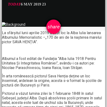
TODAY
6 MAY 2019
23
email
share
La sfârșitul lunii aprilie 2019 a avut loc la Alba Iulia lansarea
Albumului Memorialistic –„170 de ani de la nașterea marelui
pictor SAVA HENȚIA”.
Albumul a fost editat de Fundația ”Alba Iulia 1918 Pentru
Unitatea Și Integritatea României”, avându-i ca autori pe:
Nicolae Paraschivescu, Ioana Raica, Ioan Străjan.
În arta românească pictorul Sava Henția deține un loc
însemnat, ardelean la origine, acesta s-a format la școlile de
pictură din București și Paris.
Pictorul a văzut lumina zilei la 1 februarie 1848 în satul
Sebeșel, județul Alba. După absolvirea școlii primare în satul
natal, acesta este luat de unchiul său la București, unde