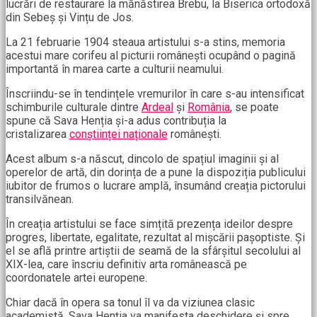
lucrări de restaurare la mănăstirea Brebu, la Biserica ortodoxă
din Sebeș și Vințu de Jos.
La 21 februarie 1904 steaua artistului s-a stins, memoria
acestui mare corifeu al picturii românești ocupând o pagină
importantă în marea carte a culturii neamului.
Înscriindu-se în tendințele vremurilor în care s-au intensificat
schimburile culturale dintre
Ardeal
și
România
, se poate
spune că Sava Henția și-a adus contribuția la
cristalizarea
conștiinței naționale
românești.
Acest album s-a născut, dincolo de spațiul imaginii și al
operelor de artă, din dorința de a pune la dispoziția publicului
iubitor de frumos o lucrare amplă, însumând creația pictorului
transilvănean.
În creația artistului se face simțită prezența ideilor despre
progres, libertate, egalitate, rezultat al mișcării pașoptiste. Și
el se află printre artiștii de seamă de la sfârșitul secolului al
XIX-lea, care înscriu definitiv arta românească pe
coordonatele artei europene.
Chiar dacă în opera sa tonul îl va da viziunea clasic
academistă, Sava Henția va manifesta deschidere și spre