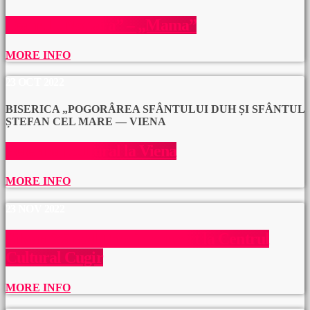
Teatrul „Nottara” – „Mama”
MORE INFO
23
OCT 2022
BISERICA „POGORÂREA SFÂNTULUI DUH ȘI SFÂNTUL
ȘTEFAN CEL MARE — VIENA
Pelerinaj cultural la Viena
MORE INFO
23
NOV 2022
Silvan Stâncel Trio, în concert la Centrul
Cultural Cugir
MORE INFO