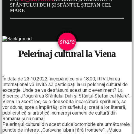
SFÂNTULUI DUH ȘI SFÂNTUL ȘTEFAN CEL
MARE
email
share
Pelerinaj cultural la Viena
În data de 23.10.2022, începând cu ora 18,00, RTV Unirea
Internațional vă invită să participați la un pelerinaj cultural de
excepție. Unde se va desfășura acest unic eveniment? La
Biserica „Pogorârea Sfântului Duh și Sfântul Ștefan cel Mare”,
Viena. În acest loc, cu o deosebită încărcătură spirituală, se
vor aduna, spre a împărtăși din sufletul și creația lor literară,
publicistică și artistică, numeroși oameni de cultură din
România și nu numai.
Pelerinajul cultural din acest dulce octombrie are următoarele
puncte de interes: „Caravana iubirii fără frontiere”, „Maica