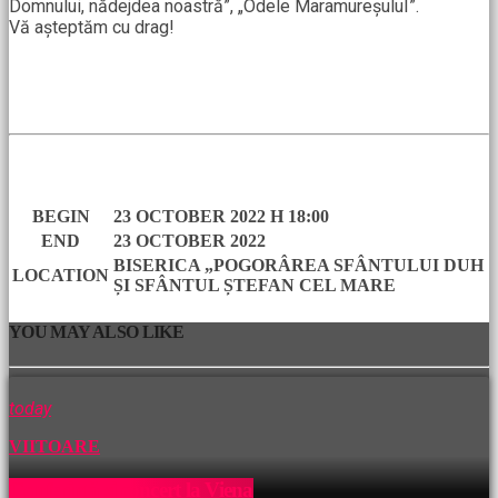
Domnului, nădejdea noastră”, „Odele MaramureșuluI”.
Vă așteptăm cu drag!
DETAILS
BEGIN
23 OCTOBER 2022 H 18:00
END
23 OCTOBER 2022
BISERICA „POGORÂREA SFÂNTULUI DUH
LOCATION
ȘI SFÂNTUL ȘTEFAN CEL MARE
YOU MAY ALSO LIKE
today
VIITOARE
Conferință și concert la Viena