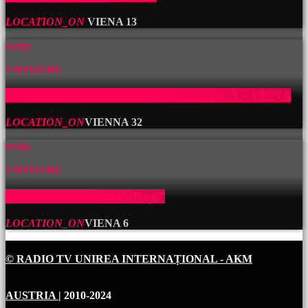
LOCATION_ON
VIENA
13
today
VIITOARE
TOAMNA CULTURALĂ ROMÂNEASCĂ – VIENA
LOCATION_ON
VIENNA
32
today
VIITOARE
Concert Festiv “Flori De Paști”
LOCATION_ON
VIENA
6
© RADIO TV UNIREA INTERNAȚIONAL - AKM
AUSTRIA
| 2010-2024