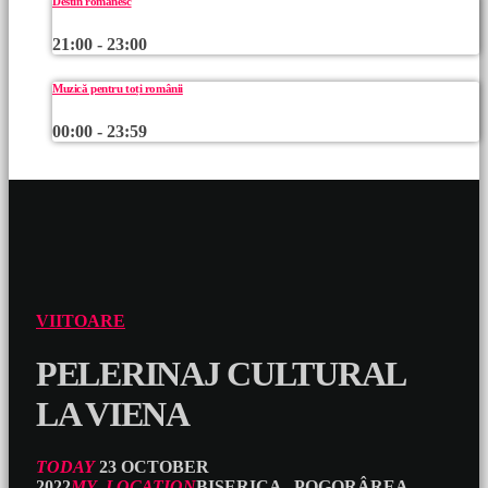
Destin românesc
21:00 - 23:00
Muzică pentru toți românii
00:00 - 23:59
VIITOARE
PELERINAJ CULTURAL
LA VIENA
TODAY
23 OCTOBER
2022
MY_LOCATION
BISERICA „POGORÂREA