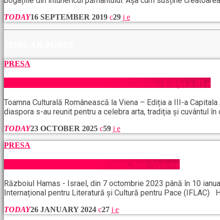
bogațiile din întunericul pământului. Așa cum susține creatoarea
TODAY
16 SEPTEMBER 2019
29
SIMILAR POSTS
PRESA
Toamna Culturală Românească la Viena – Ediția a III-a
Toamna Culturală Românească la Viena – Ediția a III-a Capitala 
diaspora s-au reunit pentru a celebra arta, tradiția și cuvântul î
TODAY
23 OCTOBER 2025
59
PRESA
Războiul Hamas, interviu cu prof. Ada Aharoni
Războiul Hamas - Israel, din 7 octombrie 2023 până în 10 ianuar
Internațional pentru Literatură și Cultură pentru Pace (IFLAC) 
TODAY
26 JANUARY 2024
27