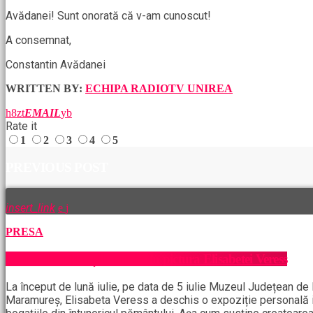
Avădanei! Sunt onorată că v-am cunoscut!
A consemnat,
Constantin Avădanei
WRITTEN BY:
ECHIPA RADIOTV UNIREA
EMAIL
Rate it
1
2
3
4
5
PREVIOUS POST
insert_link
PRESA
,,Aură de mister și lumină” în pictura Elisabetei Veress
La început de lună iulie, pe data de 5 iulie Muzeul Județean de 
Maramureș, Elisabeta Veress a deschis o expoziție personală int