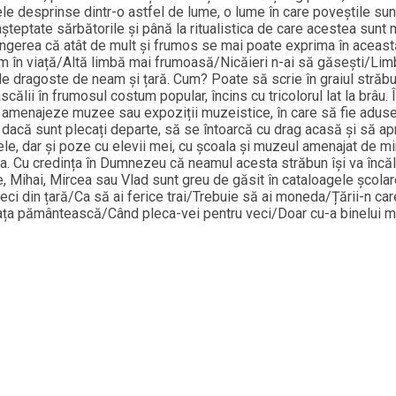
ele desprinse dintr-o astfel de lume, o lume în care poveștile sun
nt așteptate sărbătorile și până la ritualistica de care acestea sun
vingerea că atât de mult și frumos se mai poate exprima în această 
em în viață/Altă limbă mai frumoasă/Nicăieri n-ai să găsești/Li
de dragoste de neam și țară. Cum? Poate să scrie în graiul străbu
ălii în frumosul costum popular, încins cu tricolorul lat la brâu. Îș
amenajeze muzee sau expoziții muzeistice, în care să fie aduse p
u, dacă sunt plecați departe, să se întoarcă cu drag acasă și să ap
ele, dar și poze cu elevii mei, cu școala și muzeul amenajat de mi
 Cu credința în Dumnezeu că neamul acesta străbun își va încălța o
Mihai, Mircea sau Vlad sunt greu de găsit în cataloagele școlare,
leci din țară/Ca să ai ferice trai/Trebuie să ai moneda/Țării-n 
 viața pământească/Când pleca-vei pentru veci/Doar cu-a binelui m