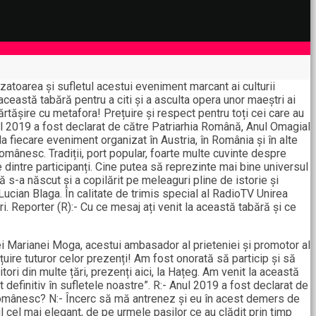
nizatoarea și sufletul acestui eveniment marcant ai culturii
această tabără pentru a citi și a asculta opera unor maeștri ai
rtășire cu metafora! Prețuire și respect pentru toți cei care au
nul 2019 a fost declarat de către Patriarhia Română, Anul Omagial
a fiecare eveniment organizat în Austria, în România și în alte
românesc. Tradiții, port popular, foarte multe cuvinte despre
rte dintre participanți. Cine putea să reprezinte mai bine universul
 s-a născut și a copilărit pe meleaguri pline de istorie și
ucian Blaga. În calitate de trimis special al RadioTV Unirea
i. Reporter (R):- Cu ce mesaj ați venit la această tabără și ce
nei Marianei Moga, acestui ambasador al prieteniei și promotor al
uire tuturor celor prezenți! Am fost onorată să particip și să
itori din multe țări, prezenți aici, la Hațeg. Am venit la această
definitiv în sufletele noastre”. R:- Anul 2019 a fost declarat de
 românesc? N:- Încerc să mă antrenez și eu în acest demers de
ul cel mai elegant, de pe urmele pașilor ce au clădit prin timp