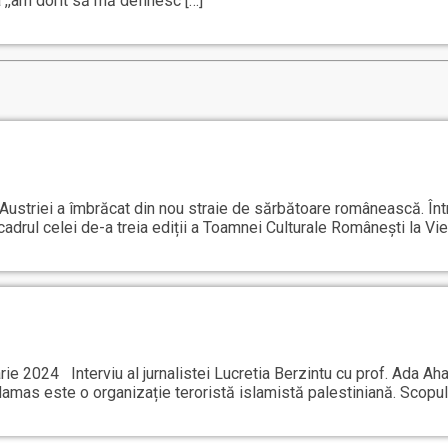
 ,,am dorit să mă definesc […]
Austriei a îmbrăcat din nou straie de sărbătoare românească. Într
n cadrul celei de-a treia ediții a Toamnei Culturale Românești la Vie
ie 2024 Interviu al jurnalistei Lucretia Berzintu cu prof. Ada Ah
Hamas este o organizație teroristă islamistă palestiniană. Scopul