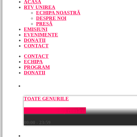
ACASĂ
RTV UNIREA
ECHIPA NOASTRĂ
DESPRE NOI
PRESĂ
EMISIUNI
EVENIMENTE
DONAȚII
CONTACT
CONTACT
ECHIPA
PROGRAM
DONATII
ACUM
TOATE GENURILE
Muzică pentru toți românii
00:00 - 23:59
URMEAZĂ