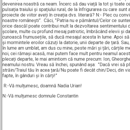
devenirea noastră ca neam. Încerc să dau viață la tot și toate c
pulsația traiului și spațiului rural, de la înfrigurarea cu care su
proiecte de viitor aveți în creația dvs. literară? N:- Plec cu con
noastre românești”. Căci, ”Patria nu e pământul/Celor ce sunt
orice dascăl poate contribui mult la dezvoltarea sentimentului 
școlare, multe cu profund mesaj patriotic, îmbrăcând elevii și dasc
cunoască frumusețile, să ducă mesajul acesta în lume. Apoi să 
și mormintele eroilor căzuți la datorie, unii departe de țară. Sa
în lume am umblat, am dus cu mine, peste mări și țări, cărțile m
noi, cei rămași acasă, mai putem face mult pentru neamul acesta.
plecați departe, le mai amintiom că nume precum: Ion, Gheorghe, 
neamului nostru. Vreau să închei, spunând așa: ”Dacă vrei să p
străin/Traiul tău în acea țară/Nu poate fi decât chin/Deci, din
fapte, în gânduri și în cărți!”
R:-Vă mulțumesc, doamnă Nadia Urian!
N:-Vă mulțumesc domnule Constantin