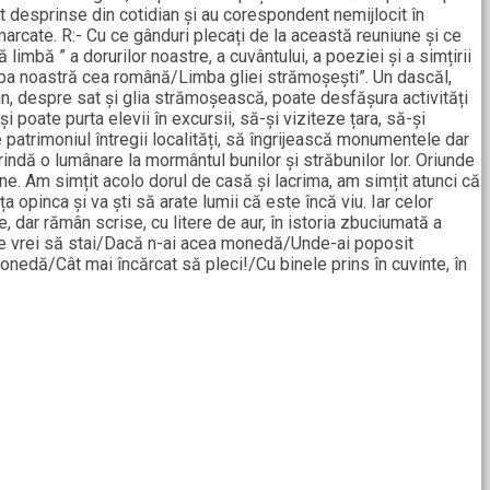
t desprinse din cotidian și au corespondent nemijlocit în
t marcate. R:- Cu ce gânduri plecați de la această reuniune și ce
limbă ” a dorurilor noastre, a cuvântului, a poeziei și a simțirii
mba noastră cea română/Limba gliei strămoșești”. Un dascăl,
n, despre sat și glia strămoșească, poate desfășura activități
i poate purta elevii în excursii, să-și viziteze țara, să-și
atrimoniul întregii localități, să îngrijească monumentele dar
rindă o lumânare la mormântul bunilor și străbunilor lor. Oriunde
ne. Am simțit acolo dorul de casă și lacrima, am simțit atunci că
pinca și va ști să arate lumii că este încă viu. Iar celor
 dar rămân scrise, cu litere de aur, în istoria zbuciumată a
care vrei să stai/Dacă n-ai acea monedă/Unde-ai poposit
onedă/Cât mai încărcat să pleci!/Cu binele prins în cuvinte, în