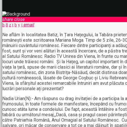
share
close
email
Ne aflăm în localitatea Batiz, în Țara Hațegului, la Tabăra prieten
românești este scriitoarea Mariana Moga. Timp de 5 zile, 26-30 iu
mânuirii cuvântului românesc. Fiecare dintre participanți a adău
fost, sunt și vor veni alături în această încercare, de a păstra
al Satului Românesc. Radio TV Unirea din Viena, în frunte cu man
locuri unde trăiesc români. Și la Hațeg, un capitol important în 
viața la țară, spuse de marii clasici ai literaturii române, dar și 
satului românesc, din zona Bistrița-Năsăud, decât distinsa doamn
cultură românească, lăsate de George Coșbuc și Liviu Rebreanu, î
Viena, la sfârșitul acestei remarcabile întruniri am avut plăcuta
lucrări personale ați prezentat?
Nadia Urian(N):- Am răspuns cu drag invitației de a participa la
frumosului, în toate formele de manifestare, începând cu frumosu
cunosc atâta lume a condeiului. De fapt, această întâlnire a fost ș
tabără cu următorul mesaj:„Dacă, casa și pragul casei părintești
către Patriarhia Română, Anul Omagial al Satului Românesc. Cum
salvare, ori măcar de conservare a tot ce a mai dăinuit în spațiil