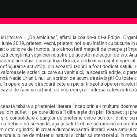
iei literare – „De amicitiae”, aflată la cea de-a III-a Ediție. Orga
nie 2019, prieteni vechi, prieteni noi s-au întâlnit cu bucurie în 
gat o sclipire de frumos, la o atmosferă magică de creație și împă
 trează conștiința veșniciei noastre pe aceste meleaguri de vis. A
agerul acestuia, domnul Ioan Godja, a dedicat un capitol special l
desfășurarea activității din această tabără a fost dedicat satului 
în valoroasele scrieri cu care au venit aici, la această ediție, o pa
ă Nadia Urian Linul, un scriitor, de acum, desăvârșit! Cu toate că
n opera sa se strecoară câte un pic și filozofia operei marelui L
 ocazie de face un schimb de impresii și a-i adresa câteva întrebăr
 această tabără a prieteniei literare. Încep prin a-i mulțumi doam
l din suflet – pe care dânsa îl dăruiește din plin. Respect și preț
i o consolidare a punților de prietenie dintre scriitori, dintre scri
 nu trebuie să se vândă, așa și satul trebuie să rămână amprentat 
 este oglindită în creația dumneavoastră literară viața satului
e rurale, pline de mister și natural și chiar să șterg praful, în mod