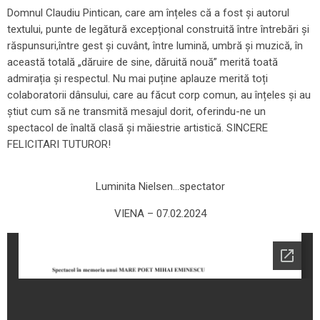
Domnul Claudiu Pintican, care am înțeles că a fost și autorul
textului, punte de legătură excepțional construită între întrebări și
răspunsuri,între gest și cuvânt, între lumină, umbră și muzică, în
această totală „dăruire de sine, dăruită nouă” merită toată
admirația și respectul. Nu mai puține aplauze merită toți
colaboratorii dânsului, care au făcut corp comun, au înțeles și au
știut cum să ne transmită mesajul dorit, oferindu-ne un
spectacol de înaltă clasă și măiestrie artistică. SINCERE
FELICITARI TUTUROR!
Luminita Nielsen…spectator
VIENA – 07.02.2024