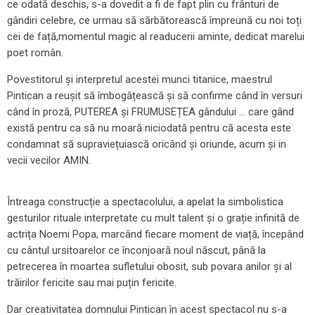
ce odată deschis, s-a dovedit a fi de fapt plin cu frânturi de
gândiri celebre, ce urmau să sărbătorească împreună cu noi toți
cei de față,momentul magic al readucerii aminte, dedicat marelui
poet român.
Povestitorul și interpretul acestei munci titanice, maestrul
Pintican a reușit să îmbogățească și să confirme când în versuri
când în proză, PUTEREA și FRUMUSEȚEA gândului … care gând
există pentru ca să nu moară niciodată pentru că acesta este
condamnat să supraviețuiască oricând și oriunde, acum și in
vecii vecilor AMIN.
Întreaga construcție a spectacolului, a apelat la simbolistica
gesturilor rituale interpretate cu mult talent și o grație infinită de
actrița Noemi Popa, marcând fiecare moment de viață, începând
cu cântul ursitoarelor ce înconjoară noul născut, până la
petrecerea în moartea sufletului obosit, sub povara anilor și al
trăirilor fericite sau mai puțin fericite.
Dar creativitatea domnului Pintican în acest spectacol nu s-a