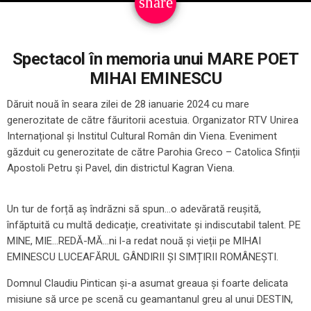
share
email
Spectacol în memoria unui MARE POET
MIHAI EMINESCU
Dăruit nouă în seara zilei de 28 ianuarie 2024 cu mare
generozitate de către făuritorii acestuia. Organizator RTV Unirea
Internațional și Institul Cultural Român din Viena. Eveniment
găzduit cu generozitate de către Parohia Greco – Catolica Sfinții
Apostoli Petru și Pavel, din districtul Kagran Viena.
Un tur de forță aș îndrăzni să spun…o adevărată reușită,
înfăptuită cu multă dedicație, creativitate și indiscutabil talent. PE
MINE, MIE…REDĂ-MĂ…ni l-a redat nouă și vieții pe MIHAI
EMINESCU LUCEAFĂRUL GÂNDIRII ȘI SIMȚIRII ROMÂNEȘTI.
Domnul Claudiu Pintican și-a asumat greaua și foarte delicata
misiune să urce pe scenă cu geamantanul greu al unui DESTIN,