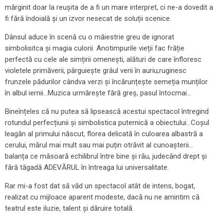
mărginit doar la reușita de a fi un mare interpret, ci ne-a dovedit a
fi fără îndoială și un izvor nesecat de soluții scenice.
Dânsul aduce în scenă cu o măiestrie greu de ignorat
simbolisitca și magia culorii. Anotimpurile vieții fac frăție
perfectă cu cele ale simțirii omenești, alături de care înfloresc
violetele primăverii, pârguiește grâul verii în auriu,ruginesc
frunzele pădurilor cândva verzi și încărunțește semeția munților
în albul iernii…Muzica urmărește fără greș, pasul întocmai…
Bineînțeles că nu putea să lipsească acestui spectacol întregind
rotundul perfecțiunii și simbolistica puternică a obiectului…Coșul
leagăn al primului născut, florea delicată în culoarea albastră a
cerului, mărul mai mult sau mai puțin otrăvit al cunoașterii…
balanța ce măsoară echilibrul între bine și rău, judecând drept și
fără tăgadă ADEVĂRUL în întreaga lui universalitate.
Rar mi-a fost dat să văd un spectacol atât de intens, bogat,
realizat cu mijloace aparent modeste, dacă nu ne amintim că
teatrul este iluzie, talent și dăruire totală.