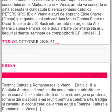
concertului de la Markuskirche – Viena, artista va concerta de
data aceasta la cunoscuta biserică romano-catolică
PETERSKIRCHE din Viena alături de soprana Elise Charrel
(Franța) și organista columbiană Ana Maria Ospina Ramirez.
După Toccata de J.S. Bach interpretată de organista Ana
Maria Ospina Ramirez, cele două artiste vor interpreta arii,
lieduri și duette semnate de compozitorii G.F. Händel, […]
TODAY
2 OCTOBER 2020
57
SIMILAR POSTS
PRESA
Toamna Culturală Românească la Viena – Ediția a III-a
Toamna Culturală Românească la Viena – Ediția a III-a
Capitala Austriei a îmbrăcat din nou straie de sărbătoare
românească. Într-o atmosferă de lumină, emoție și prietenie,
românii din diaspora s-au reunit pentru a celebra arta, tradiția
și cuvântul în cadrul celei de-a treia ediții a Toamnei Culturale
Românești la Viena […]