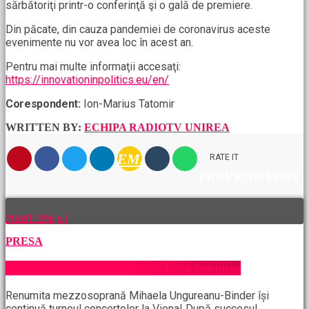
sărbătoriţi printr-o conferinţă şi o gală de premiere.
Din păcate, din cauza pandemiei de coronavirus aceste
evenimente nu vor avea loc în acest an.
Pentru mai multe informaţii accesaţi:
https://innovationinpolitics.eu/en/
Corespondent:
Ion-Marius Tatomir
WRITTEN BY:
ECHIPA RADIOTV UNIREA
EMAIL
RATE IT
PREVIOUS POST
insert_link
PRESA
Durch glauben und Musik ins Licht kommen
Renumita mezzosoprană Mihaela Ungureanu-Binder își
continuă turneul concertelor la Viena! După succesul