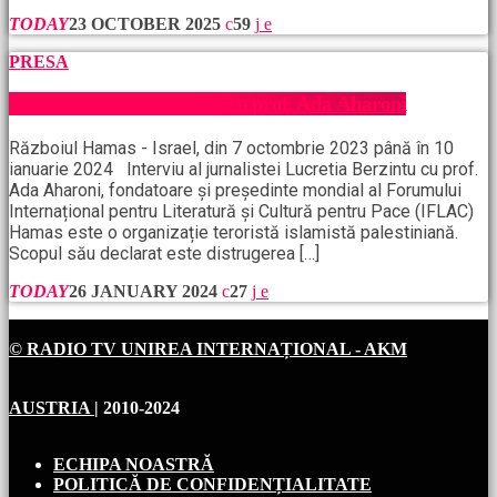
TODAY
23 OCTOBER 2025
59
PRESA
Războiul Hamas, interviu cu prof. Ada Aharoni
Războiul Hamas - Israel, din 7 octombrie 2023 până în 10
ianuarie 2024 Interviu al jurnalistei Lucretia Berzintu cu prof.
Ada Aharoni, fondatoare și președinte mondial al Forumului
Internațional pentru Literatură și Cultură pentru Pace (IFLAC)
Hamas este o organizație teroristă islamistă palestiniană.
Scopul său declarat este distrugerea […]
TODAY
26 JANUARY 2024
27
© RADIO TV UNIREA INTERNAȚIONAL - AKM
AUSTRIA
| 2010-2024
ECHIPA NOASTRĂ
POLITICĂ DE CONFIDENȚIALITATE