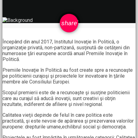
email
share
Începând din anul 2017, Institutul Inovaţie în Politică, o
organizaţie privată, non-partizană, susţinută de cetăţeni din
numeroase ţări europene acordă anual Premiile Inovaţie în
Politică.
Premiile Inovaţie în Politică au fost create spre a recunoaşte
pe politicienii curajoşi şi proiectele lor inovatoare în ţările
membre ale Consiliului Europei.
Scopul premierii este de a recunoaşte şi susţine politicienii
care au curajul să aducă inovaţii, sunt creativi şi obţin
rezultate, indiferent de afiliere şi nivel regional.
Calitatea vieţii depinde de felul în care politica este
practicată, şi este nevoie de apărarea şi prezervarea valorilor
europene: drepturile umane,echilibrul social şi democraţia.
Proiectele au fost împărţite în următoarele categorii: Calitatea