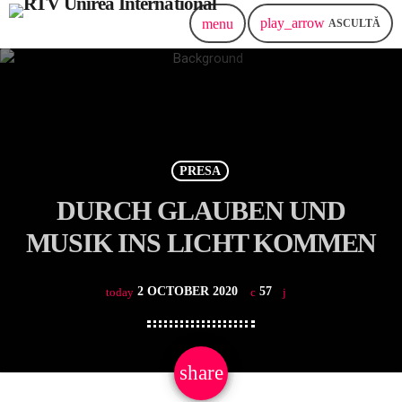
play_arrow
menu
ASCULTĂ
PRESA
DURCH GLAUBEN UND
MUSIK INS LICHT KOMMEN
2 OCTOBER 2020
57
today
share
email