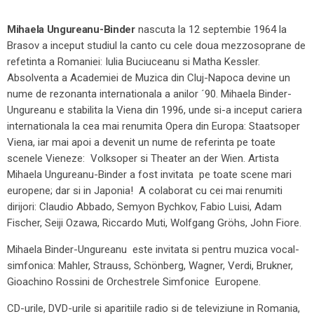
Mihaela Ungureanu-Binder
nascuta la 12 septembie 1964 la
Brasov a inceput studiul la canto cu cele doua mezzosoprane de
refetinta a Romaniei: Iulia Buciuceanu si Matha Kessler.
Absolventa a Academiei de Muzica din Cluj-Napoca devine un
nume de rezonanta internationala a anilor ´90. Mihaela Binder-
Ungureanu e stabilita la Viena din 1996, unde si-a inceput cariera
internationala la cea mai renumita Opera din Europa: Staatsoper
Viena, iar mai apoi a devenit un nume de referinta pe toate
scenele Vieneze: Volksoper si Theater an der Wien. Artista
Mihaela Ungureanu-Binder a fost invitata pe toate scene mari
europene; dar si in Japonia! A colaborat cu cei mai renumiti
dirijori: Claudio Abbado, Semyon Bychkov, Fabio Luisi, Adam
Fischer, Seiji Ozawa, Riccardo Muti, Wolfgang Gröhs, John Fiore.
Mihaela Binder-Ungureanu este invitata si pentru muzica vocal-
simfonica: Mahler, Strauss, Schönberg, Wagner, Verdi, Brukner,
Gioachino Rossini de Orchestrele Simfonice Europene.
CD-urile, DVD-urile si aparitiile radio si de televiziune in Romania,