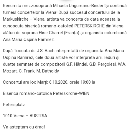
Renumita mezzosoprană Mihaela Ungureanu-Binder își continuă
turneul concertelor la Viena! După succesul concertului de la
Markuskirche – Viena, artista va concerta de data aceasta la
cunoscuta biserică romano-catolică PETERSKIRCHE din Viena
alături de soprana Elise Charrel (Franța) și organista columbiană
Ana Maria Ospina Ramirez.
După Toccata de J.S. Bach interpretată de organista Ana Maria
Ospina Ramirez, cele două artiste vor interpreta arii, lieduri și
duette semnate de compozitorii G.F. Händel, G.B. Pergolesi, W.A.
Mozart, C. Frank, M. Batholdy.
Concertul are loc Marți: 6.10.2020, orele 19:00 la
Biserica romano-catolica Peterskirche-WIEN
Petersplatz
1010 Viena – AUSTRIA
Va asteptam cu drag!