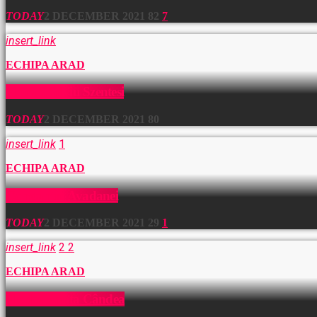
TODAY
2 DECEMBER 2021
82
7
insert_link
ECHIPA ARAD
Elena si Silviu Szentesi
TODAY
2 DECEMBER 2021
80
insert_link
1
ECHIPA ARAD
Constantin Avadanei
TODAY
2 DECEMBER 2021
29
1
insert_link
2
2
ECHIPA ARAD
Florica Ranta Cândea