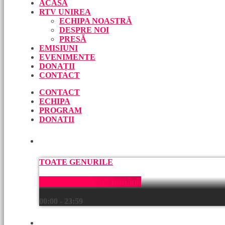
ACASĂ
RTV UNIREA
ECHIPA NOASTRĂ
DESPRE NOI
PRESĂ
EMISIUNI
EVENIMENTE
DONAȚII
CONTACT
CONTACT
ECHIPA
PROGRAM
DONATII
ACUM
TOATE GENURILE
Muzică pentru toți românii
00:00 - 23:59
URMEAZĂ