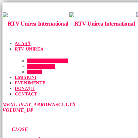
ACASĂ
RTV UNIREA
ECHIPA NOASTRĂ
DESPRE NOI
PRESĂ
EMISIUNI
EVENIMENTE
DONAȚII
CONTACT
MENU
PLAY_ARROW
ASCULTĂ
VOLUME_UP
CLOSE