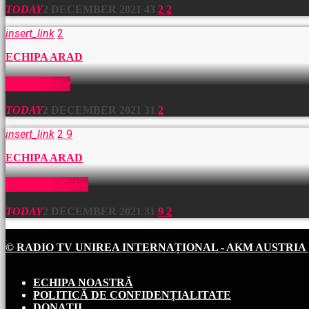
TODAY
2 DECEMBER 2021
43
2
2
insert_link
2
ECHIPA ARAD
Ioana Nistor
TODAY
2 DECEMBER 2021
31
2
insert_link
2
9
ECHIPA ARAD
Carina A. Baba
TODAY
2 DECEMBER 2021
31
9
2
© RADIO TV UNIREA INTERNAȚIONAL - AKM AUSTRIA
ECHIPA NOASTRĂ
POLITICĂ DE CONFIDENȚIALITATE
DONAȚII