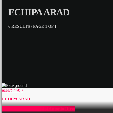
ECHIPA ARAD
6 RESULTS / PAGE 1 OF 1
insert_link
7
ECHIPA ARAD
Noemy Gabri Szentesi si Antonio Rusu