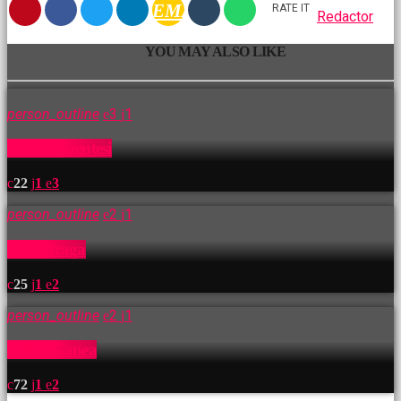
EMAIL
RATE IT
Redactor
YOU MAY ALSO LIKE
person_outline
3
1
Noemy Szentesi
22
1
3
person_outline
2
1
Ioan Draga
25
1
2
person_outline
2
1
Mihai Ganea
72
1
2