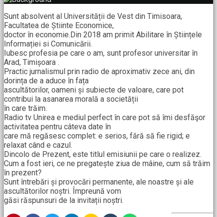
Sunt absolvent al Universității de Vest din Timisoara,
Facultatea de Știinte Economice,
doctor în economie.Din 2018 am primit Abilitare în Științele
Informației si Comunicării.
Iubesc profesia pe care o am, sunt profesor universitar în
Arad, Timișoara .
Practic jurnalismul prin radio de aproximativ zece ani, din
dorința de a aduce în fața
ascultătorilor, oameni și subiecte de valoare, care pot
contribui la asanarea morală a societății
în care trăim.
Radio tv Unirea e mediul perfect în care pot să îmi desfăşor
activitatea pentru câteva date în
care mă regăsesc complet: e serios, fără să fie rigid; e
relaxat când e cazul.
Dincolo de Prezent, este titlul emisiunii pe care o realizez.
Cum a fost ieri, ce ne pregatește ziua de mâine, cum să trăim
în prezent?
Sunt întrebări și provocări permanente, ale noastre și ale
ascultătorilor noștri. Împreună vom
găsi răspunsuri de la invitații noștri.