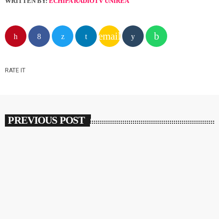
WRITTEN BY:
ECHIPA RADIOTV UNIREA
email
RATE IT
PREVIOUS POST
insert_link