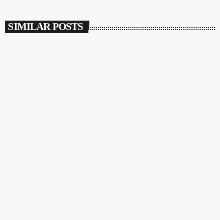
SIMILAR POSTS
PRESA
Toamna Culturală Românească la Viena – Ediția a
III-a
today
23 OCTOBER 2025
59