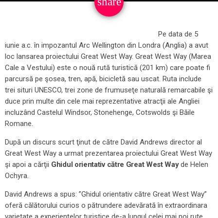
share
email
Pe data de 5
iunie a.c. în impozantul Arc Wellington din Londra (Anglia) a avut
loc lansarea proiectului Great West Way. Great West Way (Marea
Cale a Vestului) este o nouă rută turistică (201 km) care poate fi
parcursă pe şosea, tren, apă, bicicletă sau uscat. Ruta include
trei situri UNESCO, trei zone de frumuseţe naturală remarcabile şi
duce prin multe din cele mai reprezentative atracţii ale Angliei
incluzând Castelul Windsor, Stonehenge, Cotswolds şi Băile
Romane.
După un discurs scurt ţinut de către David Andrews director al
Great West Way a urmat prezentarea proiectului Great West Way
şi apoi a cărţii
Ghidul orientativ către Great West Way
de Helen
Ochyra.
David Andrews a spus: ”Ghidul orientativ către Great West Way”
oferă călătorului curios o pătrundere adevărată în extraordinara
varietate a experienţelor turistice de-a lungul celei mai noi rute