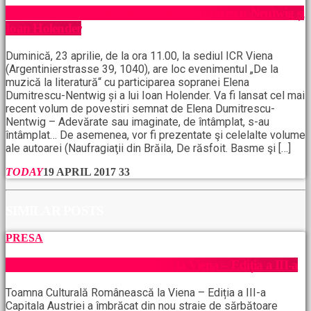
De la muzică la literatură cu Elena Dumitrescu-Nentwig și
Ioan Holender
Duminică, 23 aprilie, de la ora 11.00, la sediul ICR Viena
(Argentinierstrasse 39, 1040), are loc evenimentul „De la
muzică la literatură“ cu participarea sopranei Elena
Dumitrescu-Nentwig și a lui Ioan Holender. Va fi lansat cel mai
recent volum de povestiri semnat de Elena Dumitrescu-
Nentwig – Adevărate sau imaginate, de întâmplat, s-au
întâmplat… De asemenea, vor fi prezentate şi celelalte volume
ale autoarei (Naufragiaţii din Brăila, De răsfoit. Basme şi […]
TODAY
19 APRIL 2017
33
SIMILAR POSTS
PRESA
Toamna Culturală Românească la Viena – Ediția a III-a
Toamna Culturală Românească la Viena – Ediția a III-a
Capitala Austriei a îmbrăcat din nou straie de sărbătoare