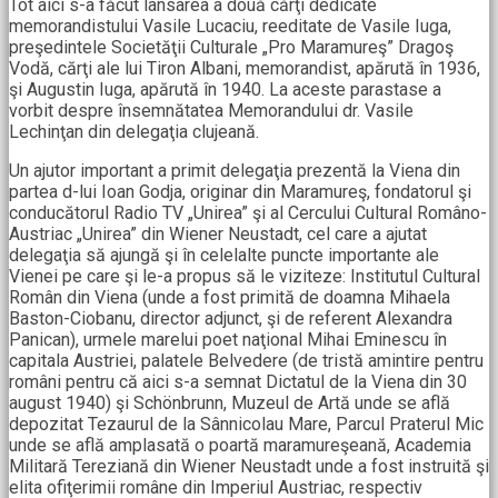
Tot aici s-a făcut lansarea a două cărţi dedicate
memorandistului Vasile Lucaciu, reeditate de Vasile Iuga,
preşedintele Societăţii Culturale „Pro Maramureş” Dragoş
Vodă, cărţi ale lui Tiron Albani, memorandist, apărută în 1936,
şi Augustin Iuga, apărută în 1940. La aceste parastase a
vorbit despre însemnătatea Memorandului dr. Vasile
Lechinţan din delegaţia clujeană.
Un ajutor important a primit delegaţia prezentă la Viena din
partea d-lui Ioan Godja, originar din Maramureş, fondatorul şi
conducătorul Radio TV „Unirea” şi al Cercului Cultural Româno-
Austriac „Unirea” din Wiener Neustadt, cel care a ajutat
delegaţia să ajungă şi în celelalte puncte importante ale
Vienei pe care şi le-a propus să le viziteze: Institutul Cultural
Român din Viena (unde a fost primită de doamna Mihaela
Baston-Ciobanu, director adjunct, şi de referent Alexandra
Panican), urmele marelui poet naţional Mihai Eminescu în
capitala Austriei, palatele Belvedere (de tristă amintire pentru
români pentru că aici s-a semnat Dictatul de la Viena din 30
august 1940) şi Schönbrunn, Muzeul de Artă unde se află
depozitat Tezaurul de la Sânnicolau Mare, Parcul Praterul Mic
unde se află amplasată o poartă maramureşeană, Academia
Militară Tereziană din Wiener Neustadt unde a fost instruită şi
elita ofiţerimii române din Imperiul Austriac, respectiv