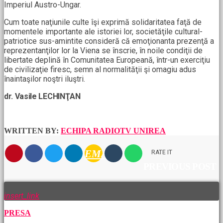
Imperiul Austro-Ungar.
Cum toate naţiunile culte îşi exprimă solidaritatea faţă de
momentele importante ale istoriei lor, societăţile cultural-
patriotice sus-amintite consideră că emoţionanta prezenţă a
reprezentanţilor lor la Viena se înscrie, în noile condiţii de
libertate deplină în Comunitatea Europeană, într-un exerciţiu
de civilizaţie firesc, semn al normalităţii şi omagiu adus
înaintaşilor noştri iluştri.
dr. Vasile LECHINŢAN
WRITTEN BY:
ECHIPA RADIOTV UNIREA
EMAIL
RATE IT
PREVIOUS POST
insert_link
PRESA