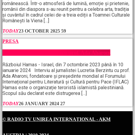
românească. Într-o atmosferă de lumină, emoție și prietenie,
românii din diaspora s-au reunit pentru a celebra arta, tradiția
și cuvântul în cadrul celei de-a treia ediții a Toamnei Culturale
Românești la Viena […]
TODAY
23 OCTOBER 2025
59
PRESA
Războiul Hamas, interviu cu prof. Ada Aharoni
Războiul Hamas - Israel, din 7 octombrie 2023 până în 10
ianuarie 2024 Interviu al jurnalistei Lucretia Berzintu cu prof.
Ada Aharoni, fondatoare și președinte mondial al Forumului
Internațional pentru Literatură și Cultură pentru Pace (IFLAC)
Hamas este o organizație teroristă islamistă palestiniană.
Scopul său declarat este distrugerea […]
TODAY
26 JANUARY 2024
27
© RADIO TV UNIREA INTERNAȚIONAL - AKM