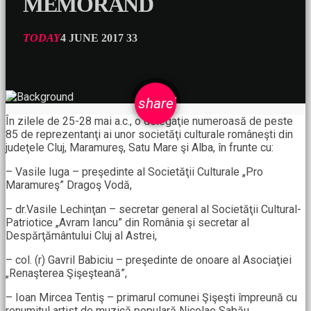
MEMORAND
TODAY
4 JUNE 2017
33
email
share
În zilele de 25-28 mai a.c., o delegaţie numeroasă de peste
85 de reprezentanţi ai unor societăţi culturale româneşti din
judeţele Cluj, Maramureş, Satu Mare şi Alba, în frunte cu:
– Vasile Iuga – preşedinte al Societăţii Culturale „Pro
Maramureş” Dragoş Vodă,
– dr.Vasile Lechinţan – secretar general al Societăţii Cultural-
Patriotice „Avram Iancu” din România şi secretar al
Despărţământului Cluj al Astrei,
– col. (r) Gavril Babiciu – preşedinte de onoare al Asociaţiei
„Renaşterea Şişeşteană”,
– Ioan Mircea Tentiş – primarul comunei Şişeşti împreună cu
renumitul artist de muzică populară Nicolae Sabău,