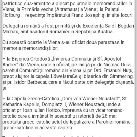
patriotice sus-amintite a plecat pe urmele memorandiştilor în
Viena, la Primăria veche (Altrathaus) a Vienei, la Palatul
Hofburg – reşedinţa împăratului Franz Joseph şi în alte locuri.
Delegaţia română a fost primită şi de Excelenţa Sa dl. Bogdan
Mazuru, ambasadorul României în Republica Austria.
Cu această ocazie la Viena s-au oficiat două parastase în
memoria memorandiştilor:
– la Biserica Ortodoxă „Învierea Domnului şi Sf. Apostol
Andrei” din Viena, unde a oficiat, pe lângă pr. dr. Nicolae Dura,
parohul Comunităţii române din Viena şi pr. Drd. Emanuel Nuţu,
preot slujitor la capela Löwelstraße şi biserica din Simmering,
şi pr. Isidor Berbecar, care a făcut parte din delegaţia clujeană,
şi
– la Capela Greco-Catolică „Dom von Wiener Neustadt”, St.
Katharina Kapelle, Domplatz 1, Wiener Neustadt, unde a
oficiat pr. Ioan Iulian Hotico, împreună cu un vicar romano-
catolic care a înmânat în această zi istorică de 28 mai,
preotului greco-catolic actul de legalizare a Parohiei române
greco-catolice în această capelă.