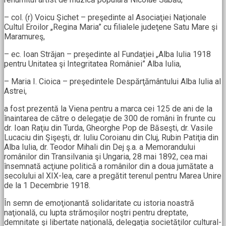
– col. (r) Voicu Şichet – preşedinte al Asociaţiei Naţionale
Cultul Eroilor „Regina Maria” cu filialele judeţene Satu Mare şi
Maramureş,
– ec. Ioan Străjan – preşedinte al Fundaţiei „Alba Iulia 1918
pentru Unitatea şi Integritatea României” Alba Iulia,
– Maria I. Cioica – preşedintele Despărţământului Alba Iulia al
Astrei,
a fost prezentă la Viena pentru a marca cei 125 de ani de la
înaintarea de către o delegaţie de 300 de români în frunte cu
dr. Ioan Raţiu din Turda, Gheorghe Pop de Băseşti, dr. Vasile
Lucaciu din Şişeşti, dr. Iuliu Coroianu din Cluj, Rubin Patiţia din
Alba Iulia, dr. Teodor Mihali din Dej ş.a. a Memorandului
românilor din Transilvania şi Ungaria, 28 mai 1892, cea mai
însemnată acţiune politică a românilor din a doua jumătate a
secolului al XIX-lea, care a pregătit terenul pentru Marea Unire
de la 1 Decembrie 1918.
În semn de emoţionantă solidaritate cu istoria noastră
naţională, cu lupta strămoşilor noştri pentru dreptate,
demnitate şi libertate naţională, delegaţia societăţilor cultural-