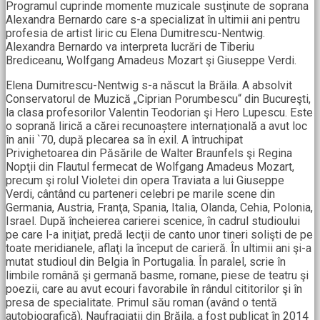
Programul cuprinde momente muzicale susţinute de soprana
Alexandra Bernardo care s-a specializat în ultimii ani pentru
profesia de artist liric cu Elena Dumitrescu-Nentwig.
Alexandra Bernardo va interpreta lucrări de Tiberiu
Brediceanu, Wolfgang Amadeus Mozart şi Giuseppe Verdi.
Elena Dumitrescu-Nentwig s-a născut la Brăila. A absolvit
Conservatorul de Muzică „Ciprian Porumbescu“ din Bucureşti,
la clasa profesorilor Valentin Teodorian şi Hero Lupescu. Este
o soprană lirică a cărei recunoaștere internațională a avut loc
în anii `70, după plecarea sa în exil. A întruchipat
Privighetoarea din Păsările de Walter Braunfels şi Regina
Nopţii din Flautul fermecat de Wolfgang Amadeus Mozart,
precum şi rolul Violetei din opera Traviata a lui Giuseppe
Verdi, cântând cu parteneri celebri pe marile scene din
Germania, Austria, Franţa, Spania, Italia, Olanda, Cehia, Polonia,
Israel. După încheierea carierei scenice, în cadrul studioului
pe care l-a iniţiat, predă lecţii de canto unor tineri solişti de pe
toate meridianele, aflaţi la început de carieră. În ultimii ani şi-a
mutat studioul din Belgia în Portugalia. În paralel, scrie în
limbile română şi germană basme, romane, piese de teatru şi
poezii, care au avut ecouri favorabile în rândul cititorilor şi în
presa de specialitate. Primul său roman (având o tentă
autobiografică), Naufragiaţii din Brăila, a fost publicat în 2014