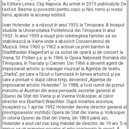
la Editura Limes, Cluj-Napoca. Au urmat în 2015 publicaţiile De
răsfoit. Basme şi povestiri pentru copii și Noi, romii şi restul
lumii, apărute la acceaşi editură.
Ioan Holender s-a născut în anul 1935 la Timişoara. A început
studiile la Universitatea Politehnică din Timişoara în anul
1953. În anul 1959 a reuşit prin reîntregirea familiei să se
stabilească la Viena unde a absolvit Conservatorul de
Muzică. Între 1960 şi 1962 a activat ca prim bariton la
Stadttheater Klagenfurt şi ca solist de operă şi de concert la
Viena, St. Pölten ş.a. şi în 1966 la Opera Naţională Română din
Timişoara, în Traviata şi Carmen. Din 1966 a devenit agent de
impresariat artistic şi manager muzical la Agenţia de teatru
„Starka“, pe care a făcut-o faimoasă în lumea artistică şi pe
care a preluat-o după câtva timp, devenind „Agenţia de
impresariat artistic Holender“. În 1988, a fost numit de primul
ministru al Austriei din acea perioadă secretar general al
Operei de Stat din Viena şi al Vienna Volksoper, al căror
director era Eberhard Waechter. După moartea acestuia,
începând cu 1 aprilie 1992 Holender devine director general al
prestigioaselor instituţii Opera de Stat din Viena şi Volksoper.
În istoria Operei de Stat din Viena, din 1869 până azi,
Holender a avut cel mai lung mandat de director, de 19 ani. S-a
impus ca un manager novator al artei regizorale în operă. A