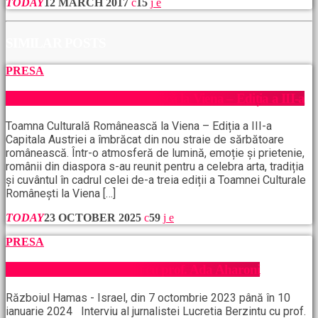
TODAY
12 MARCH 2017
15
SIMILAR POSTS
PRESA
Toamna Culturală Românească la Viena – Ediția a III-a
Toamna Culturală Românească la Viena – Ediția a III-a
Capitala Austriei a îmbrăcat din nou straie de sărbătoare
românească. Într-o atmosferă de lumină, emoție și prietenie,
românii din diaspora s-au reunit pentru a celebra arta, tradiția
și cuvântul în cadrul celei de-a treia ediții a Toamnei Culturale
Românești la Viena […]
TODAY
23 OCTOBER 2025
59
PRESA
Războiul Hamas, interviu cu prof. Ada Aharoni
Războiul Hamas - Israel, din 7 octombrie 2023 până în 10
ianuarie 2024 Interviu al jurnalistei Lucretia Berzintu cu prof.