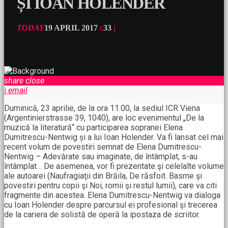
ȘI IOAN HOLENDER
TODAY
19 APRIL 2017
33
share
close
email
Duminică, 23 aprilie, de la ora 11.00, la sediul ICR Viena
(Argentinierstrasse 39, 1040), are loc evenimentul „De la
muzică la literatură“ cu participarea sopranei Elena
Dumitrescu-Nentwig și a lui Ioan Holender. Va fi lansat cel mai
recent volum de povestiri semnat de Elena Dumitrescu-
Nentwig – Adevărate sau imaginate, de întâmplat, s-au
întâmplat… De asemenea, vor fi prezentate şi celelalte volume
ale autoarei (Naufragiaţii din Brăila, De răsfoit. Basme şi
povestiri pentru copii şi Noi, romii şi restul lumii), care va citi
fragmente din acestea. Elena Dumitrescu-Nentwig va dialoga
cu Ioan Holender despre parcursul ei profesional şi trecerea
de la cariera de solistă de operă la ipostaza de scriitor.