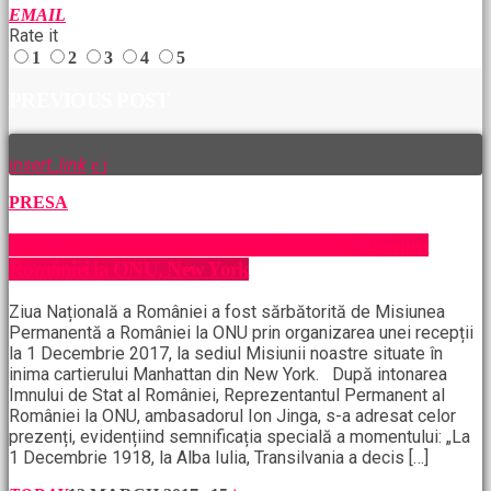
EMAIL
Rate it
1
2
3
4
5
PREVIOUS POST
insert_link
PRESA
Ziua Naţională a României sărbătorită la Misiunea
României la ONU, New York
Ziua Națională a României a fost sărbătorită de Misiunea
Permanentă a României la ONU prin organizarea unei recepții
la 1 Decembrie 2017, la sediul Misiunii noastre situate în
inima cartierului Manhattan din New York. După intonarea
Imnului de Stat al României, Reprezentantul Permanent al
României la ONU, ambasadorul Ion Jinga, s-a adresat celor
prezenți, evidențiind semnificația specială a momentului: „La
1 Decembrie 1918, la Alba Iulia, Transilvania a decis […]