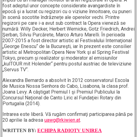
fost adeptul unor concepte considerate avangardiste în
epocă şi a lucrat cu regizori cu o viziune înnoitoare, cu puneri
în scenă socotite îndrăznețe ale operelor vechi. Printre
regizorii pe care i-a avut sub contract la Opera vieneză se
numără: Willy Decker, Herbert Wernicke, Gotz Friedrich, Andrei
Şerban, Silviu Purcărete, Marco Arturo Marelli. În perioada
2007-2015 a fost director artistic al Festivalului Internaţional
„George Enescu“ de la Bucureşti, iar în prezent este consilier
artistic al Metropolitan Opera New York şi al Spring Festival
Tokyo, precum şi realizator şi moderator al emisiunilor
„kulTOUR mit Holender“ pentru postul austriac de televiziune
„Servus TV“.
Alexandra Bernardo a absolvit în 2012 conservatorul Escola
de Musica Nossa Senhora do Cabo, Lisabona, la clasa prof.
Joana Levy. A câştigat Premiul I şi Premiul Publicului la
Concursul Naţional de Canto Liric al Fundaţiei Rotary din
Portugalia (2014).
Intrarea este liberă. Vă rugăm confirmaţi participarea până pe
20 aprilie la adresa
uawg@rkiwien.at
.
WRITTEN BY:
ECHIPA RADIOTV UNIREA