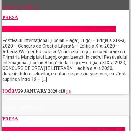
insert_link
PRESA
Lucian Blaga (1895 – 2020) 125 de ani de la naștere
Festivalul Internaţional „Lucian Blaga”, Lugoj – Ediţia a XIX-a,
2020 – Concurs de Creaţie Literară – Ediţia a X-a, 2020 –
Adriana Weimer Biblioteca Muncipală Lugoj, în colaborare cu
Primăria Muncipiului Lugoj, organizează, în cadrul Festivalului
Internaţional „Lucian Blaga” de la Lugoj – ediţia a XIX-a 2020,
CONCURS DE CREAŢIE LITERARĂ – ediţia a X-a 2020,
deschis tuturor elevilor, creatori de poezie şi eseuri, cu vârsta
cuprinsă între 12 – […]
today
29 JANUARY 2020
10
SIMILAR POSTS
PRESA
Toamna Culturală Românească la Viena – Ediția a III-a