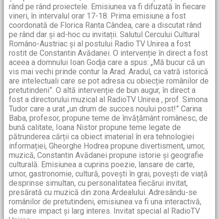
rând pe rând proiectele. Emisiunea va fi difuzată în fiecare
vineri, în intervalul orar 17-18. Prima emisiune a fost
coordonată de Florica Ranta Cândea, care a discutat rând
pe rând dar și ad-hoc cu invitații. Salutul Cercului Cultural
Româno-Austriac și al postului Radio TV Unirea a fost
rostit de Constantin Avădanei. O intervenție în direct a fost
aceea a domnului Ioan Godja care a spus: „Mă bucur că un
vis mai vechi prinde contur la Arad. Aradul, ca vatră istorică
are intelectuali care se pot adresa cu obiecție românilor de
pretutindeni”. O altă intervenție de bun augur, în direct a
fost a directorului muzical al RadioTV Unirea , prof. Simona
Tudor care a urat „un drum de succes noului post!” Carina
Baba, profesor, propune teme de învățământ românesc, de
bună calitate, Ioana Nistor propune teme legate de
pătrunderea cărții ca obiect imaterial în era tehnologiei
informației, Gheorghe Hodrea propune divertisment, umor,
muzică, Constantin Avădanei propune istorie și geografie
culturală. Emisiunea a cuprins poezie, lansare de carte,
umor, gastronomie, cultură, povești în grai, povești de viață
desprinse simultan, cu personalitatea fiecărui invitat,
presărată cu muzică din zona Ardealului. Adresându-se
românilor de pretutindeni, emisiunea va fi una interactivă,
de mare impact și larg interes. Invitat special al RadioTV