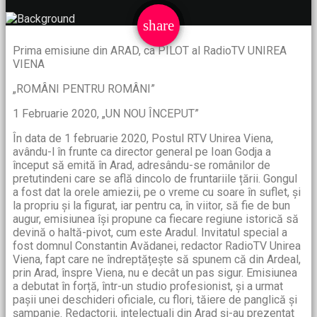
email
share
Prima emisiune din ARAD, ca PILOT al RadioTV UNIREA
VIENA
„ROMÂNI PENTRU ROMÂNI”
1 Februarie 2020, „UN NOU ÎNCEPUT”
În data de 1 februarie 2020, Postul RTV Unirea Viena,
avându-l în frunte ca director general pe Ioan Godja a
început să emită în Arad, adresându-se românilor de
pretutindeni care se află dincolo de fruntariile țării. Gongul
a fost dat la orele amiezii, pe o vreme cu soare în suflet, și
la propriu și la figurat, iar pentru ca, în viitor, să fie de bun
augur, emisiunea își propune ca fiecare regiune istorică să
devină o haltă-pivot, cum este Aradul. Invitatul special a
fost domnul Constantin Avădanei, redactor RadioTV Unirea
Viena, fapt care ne îndreptățește să spunem că din Ardeal,
prin Arad, înspre Viena, nu e decât un pas sigur. Emisiunea
a debutat în forță, într-un studio profesionist, și a urmat
pașii unei deschideri oficiale, cu flori, tăiere de panglică și
șampanie. Redactorii, intelectuali din Arad și-au prezentat