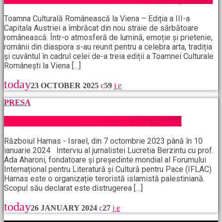
Toamna Culturală Românească la Viena – Ediția a III-a
Capitala Austriei a îmbrăcat din nou straie de sărbătoare
românească. Într-o atmosferă de lumină, emoție și prietenie,
românii din diaspora s-au reunit pentru a celebra arta, tradiția
și cuvântul în cadrul celei de-a treia ediții a Toamnei Culturale
Românești la Viena […]
today
23 OCTOBER 2025
59
PRESA
Războiul Hamas, interviu cu prof. Ada Aharoni
Războiul Hamas - Israel, din 7 octombrie 2023 până în 10
ianuarie 2024 Interviu al jurnalistei Lucretia Berzintu cu prof.
Ada Aharoni, fondatoare și președinte mondial al Forumului
Internațional pentru Literatură și Cultură pentru Pace (IFLAC)
Hamas este o organizație teroristă islamistă palestiniană.
Scopul său declarat este distrugerea […]
today
26 JANUARY 2024
27