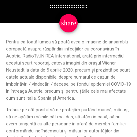
share
email
Pentru ca toată lumea să poată avea o imagine de ansamblu
compactă asupra răspândirii infecțiilor cu coronavirus în
Austria, RadioTvUNIREA Internațional, arată prin intermediul
acestui scurt reportaj, cateva imagini din orașul Wiener
Neustadt la data de 5 aprilie 2020, precum și prezintă pe scurt
datele actuale disponibile, despre numarul de cazuri de
imbolnăviri / vindecări / decese, pe fondul epidemiei COVID-19
în întreaga Austrie, precum și pentru țările cele mai afectate
cum sunt Italia, Spania și America.
Trebuie pe cât posibil să ne protejăm purtând mască, mănuși,
să ne spălăm mâinile cât mai des, să stăm în casă, să nu
avem tangență cu alte persoane în afară de membri familiei,
conformându-ne îndemnului și măsurilor autorităților din