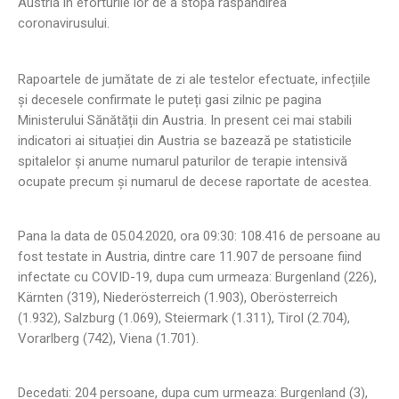
Austria în eforturile lor de a stopa răspândirea
coronavirusului.
Rapoartele de jumătate de zi ale testelor efectuate, infecțiile
și decesele confirmate le puteți gasi zilnic pe pagina
Ministerului Sănătății din Austria. In present cei mai stabili
indicatori ai situației din Austria se bazează pe statisticile
spitalelor și anume numarul paturilor de terapie intensivă
ocupate precum și numarul de decese raportate de acestea.
Pana la data de 05.04.2020, ora 09:30: 108.416 de persoane au
fost testate in Austria, dintre care 11.907 de persoane fiind
infectate cu COVID-19, dupa cum urmeaza: Burgenland (226),
Kärnten (319), Niederösterreich (1.903), Oberösterreich
(1.932), Salzburg (1.069), Steiermark (1.311), Tirol (2.704),
Vorarlberg (742), Viena (1.701).
Decedati: 204 persoane, dupa cum urmeaza: Burgenland (3),