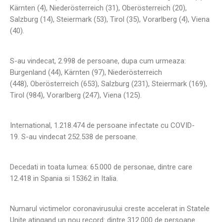
Kärnten (4), Niederösterreich (31), Oberösterreich (20),
Salzburg (14), Steiermark (53), Tirol (35), Vorarlberg (4), Viena
(40).
S-au vindecat, 2.998 de persoane, dupa cum urmeaza:
Burgenland (44), Kärnten (97), Niederösterreich
(448), Oberösterreich (653), Salzburg (231), Steiermark (169),
Tirol (984), Vorarlberg (247), Viena (125).
International, 1.218.474 de persoane infectate cu COVID-
19. S-au vindecat 252.538 de persoane.
Decedati in toata lumea: 65.000 de personae, dintre care
12.418 in Spania si 15362 in Italia.
Numarul victimelor coronavirusului creste accelerat in Statele
Unite atingand un nou record: dintre 312.000 de persoane