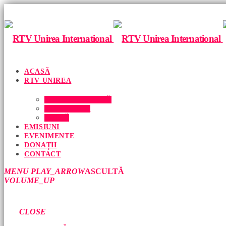
ACASĂ
RTV UNIREA
ECHIPA NOASTRĂ
DESPRE NOI
PRESĂ
EMISIUNI
EVENIMENTE
DONAȚII
CONTACT
MENU
PLAY_ARROW
ASCULTĂ
VOLUME_UP
CLOSE