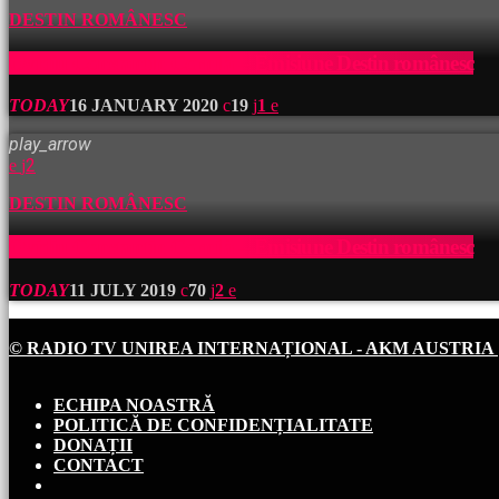
DESTIN ROMÂNESC
Ovidiu Constantin Cornilă – Emisiune Destin românesc
TODAY
16 JANUARY 2020
19
1
play_arrow
2
DESTIN ROMÂNESC
Ovidiu Constantin Cornilă – Emisiune Destin românesc
TODAY
11 JULY 2019
70
2
© RADIO TV UNIREA INTERNAȚIONAL - AKM AUSTRIA
ECHIPA NOASTRĂ
POLITICĂ DE CONFIDENȚIALITATE
DONAȚII
CONTACT