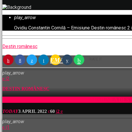
play_arrow
Ovidiu Constantin Cornilă – Emisiune Destin românesc
2 
Destin românesc
EMAIL
RATE IT
play_arrow
2
DESTIN ROMÂNESC
OVIDIU CONSTANTIN CORNILĂ-EMISIUNEA DES
TODAY
3 APRIL 2022
60
2
play_arrow
1