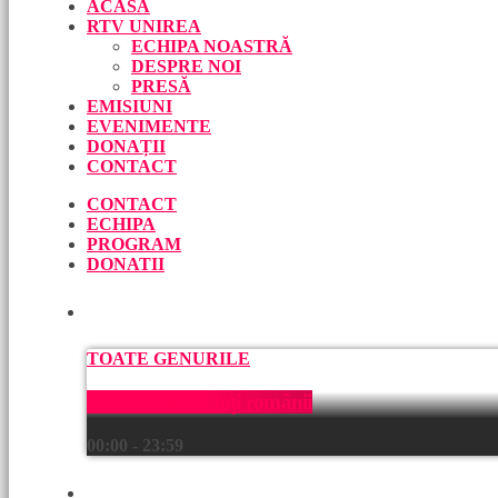
ACASĂ
RTV UNIREA
ECHIPA NOASTRĂ
DESPRE NOI
PRESĂ
EMISIUNI
EVENIMENTE
DONAȚII
CONTACT
CONTACT
ECHIPA
PROGRAM
DONATII
ACUM
TOATE GENURILE
Muzică pentru toți românii
00:00 - 23:59
URMEAZĂ