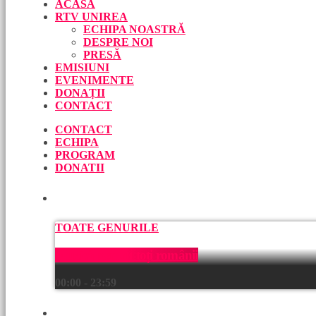
ACASĂ
RTV UNIREA
ECHIPA NOASTRĂ
DESPRE NOI
PRESĂ
EMISIUNI
EVENIMENTE
DONAȚII
CONTACT
CONTACT
ECHIPA
PROGRAM
DONATII
ACUM
TOATE GENURILE
Muzică pentru toți românii
00:00 - 23:59
URMEAZĂ