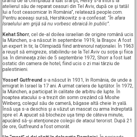
dramă de la Olimpiadă a luat sfârşit, Henry s-a întors la
atelierul său de reparat ceasuri din Tel Aviv, după ce şi tatăl
lui a fost ceasornicar în România”, relatează people.com.
Pentru aceeaşi sursă, Hershkowitz s-a confesat:
“În afara
Israelului am grijă să nu vorbesc ebraică în public”.
Kehat Shorr
, cel de-al doilea israelian de origine română ucis
la München, s-a născut în septembrie 1919, la Braşov. A fost
un expert în tir, la Olimpiadă fiind antrenorul naţionalei. În 1963
a reuşit să emigreze, stabilindu-se la Tel Aviv cu soţia şi fiica
sa. În dimineaţa zilei de 5 septembrie 1972, Shorr a fost luat
ostatic din camera de hotel, fiind ucis o zi mai târziu de
palestinieni.
Yossef Gutfreund
s-a născut în 1931, în România, de unde a
emigrat în Israel la 17 ani. A urmat cariera de luptător. În 1972,
la München, a participat în calitate de arbitru de lupte. În
noaptea atacului s-a trezit din somn crezând că Moshe
Winberg, colegul său de cameră, băgase altă cheie în yală.
Însă uşa s-a deschis şi a văzut un mascat cu arma îndreptată
spre el. A apucat să blocheze uşa timp de câteva minute,
apucând să-şi atenţioneze colegii de atacul terorist. După 21
de ore, Gutfreund a fost omorât.