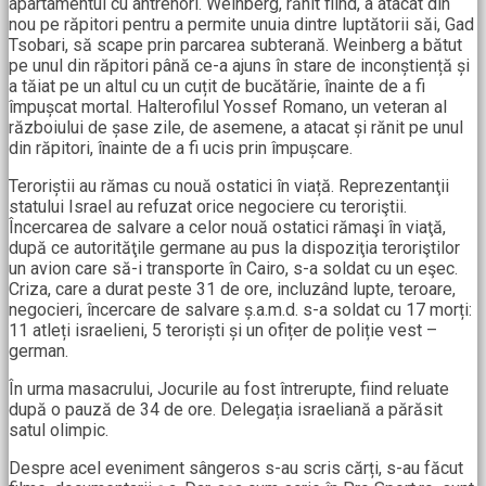
apartamentul cu antrenori. Weinberg, rănit fiind, a atacat din
nou pe răpitori pentru a permite unuia dintre luptătorii săi, Gad
Tsobari, să scape prin parcarea subterană. Weinberg a bătut
pe unul din răpitori până ce-a ajuns în stare de inconștiență și
a tăiat pe un altul cu un cuțit de bucătărie, înainte de a fi
împușcat mortal. Halterofilul Yossef Romano, un veteran al
războiului de șase zile, de asemene, a atacat și rănit pe unul
din răpitori, înainte de a fi ucis prin împușcare.
Teroriștii au rămas cu nouă ostatici în viață. Reprezentanţii
statului Israel au refuzat orice negociere cu teroriştii.
Încercarea de salvare a celor nouă ostatici rămaşi în viaţă,
după ce autorităţile germane au pus la dispoziţia teroriştilor
un avion care să-i transporte în Cairo, s-a soldat cu un eşec.
Criza, care a durat peste 31 de ore, incluzând lupte, teroare,
negocieri, încercare de salvare ș.a.m.d. s-a soldat cu 17 morți:
11 atleți israelieni, 5 teroriști și un ofițer de poliție vest –
german.
În urma masacrului, Jocurile au fost întrerupte, fiind reluate
după o pauză de 34 de ore. Delegația israeliană a părăsit
satul olimpic.
Despre acel eveniment sângeros s-au scris cărți, s-au făcut