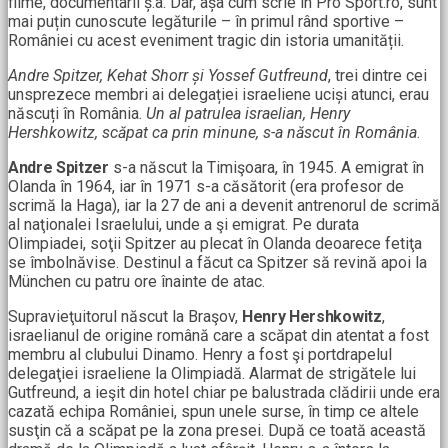
filme, documentarii ș.a. Dar, așa cum scrie în Pro Sport.ro, sunt
mai puțin cunoscute legăturile – în primul rând sportive –
României cu acest eveniment tragic din istoria umanității.
Andre Spitzer, Kehat Shorr și Yossef Gutfreund
, trei dintre cei
unsprezece membri ai delegației israeliene uciși atunci, erau
născuți în România.
Un al patrulea israelian, Henry
Hershkowitz, scăpat ca prin minune, s-a născut în România
.
Andre Spitzer
s-a născut la Timişoara, în 1945. A emigrat în
Olanda în 1964, iar în 1971 s-a căsătorit (era profesor de
scrimă la Haga), iar la 27 de ani a devenit antrenorul de scrimă
al naţionalei Israelului, unde a şi emigrat. Pe durata
Olimpiadei, soţii Spitzer au plecat în Olanda deoarece fetiţa
se îmbolnăvise. Destinul a făcut ca Spitzer să revină apoi la
München cu patru ore înainte de atac.
Supravieţuitorul născut la Braşov,
Henry Hershkowitz
,
israelianul de origine română care a scăpat din atentat a fost
membru al clubului Dinamo. Henry a fost şi portdrapelul
delegaţiei israeliene la Olimpiadă. Alarmat de strigătele lui
Gutfreund, a ieşit din hotel chiar pe balustrada clădirii unde era
cazată echipa României, spun unele surse, în timp ce altele
susţin că a scăpat pe la zona presei. După ce toată această