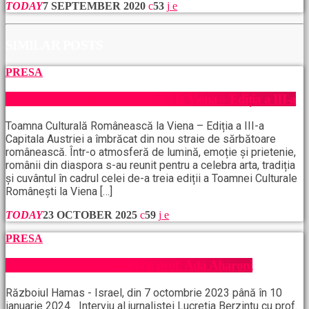
TODAY
7 SEPTEMBER 2020
53
SIMILAR POSTS
PRESA
Toamna Culturală Românească la Viena – Ediția a III-a
Toamna Culturală Românească la Viena – Ediția a III-a
Capitala Austriei a îmbrăcat din nou straie de sărbătoare
românească. Într-o atmosferă de lumină, emoție și prietenie,
românii din diaspora s-au reunit pentru a celebra arta, tradiția
și cuvântul în cadrul celei de-a treia ediții a Toamnei Culturale
Românești la Viena […]
TODAY
23 OCTOBER 2025
59
PRESA
Războiul Hamas, interviu cu prof. Ada Aharoni
Războiul Hamas - Israel, din 7 octombrie 2023 până în 10
ianuarie 2024 Interviu al jurnalistei Lucretia Berzintu cu prof.