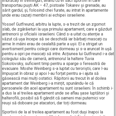
îmbrăcați în treininguri, având cu ei saci sportivi în care
transportau puști AK – 47, pistoale Tokarev și grenade, au
sărit gardul, și, folosind chei furate, au intrat în apartamente
unde erau cazați membrii ai echipei israeliene.
Yossef Gutfreund, arbitru la lupte, s-a trezit de un zgomot
slab, de zgârâieturi la ușa primului apartament, care a găzduit
antrenorii și oficialii israelieni. Când s-a uitat cu atenție a
văzut că ușa începe să se deschidă iar bărbați mascați cu
arme în mâini erau de cealaltă parte a ușii. El a strigat un
avertisment pentru colegii care dormeau și s-a aruncat în ușă
pentru a opri pe mascați să intre. Acțiunea lui Gutfreund i-a dat
colegului său de cameră, antrenorul la haltere Tuvia
Sokolovsky, suficient timp pentru a sparge o fereastră de
evacuare. Moshe Weinberg s-a luptat cu teroriștii, care l-au
împușcat în obraz și apoi l-au forțat pentru a-i ajuta să
găsească mai mulți ostatici. Răpitorii au trecut în al doilea
apartament dar Weinberg i-a mințit, spunându-le că
persoanele din acel apartament nu sunt israelieni. În schimb i-
a dus la al treilea apartament unde se aflau șase luptători și
halterofili, posibil să fi gândit că oameni mai puternici vor
reuși să doboare pe atacatori, dar toți dormeau.
Sportivii de la al treilea apartament au fost duși înapoi la