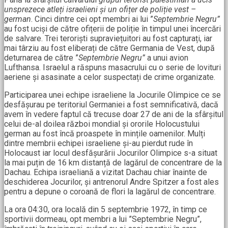
unsprezece atleți israelieni și un ofițer de poliție vest –
german
. Cinci dintre cei opt membri ai lui ”
Septembrie Negru”
au fost uciși de către ofițerii de poliție în timpul unei încercări
de salvare. Trei teroriști supraviețuitori au fost capturați, iar
mai târziu au fost eliberați de către Germania de Vest, după
deturnarea de către ”
Septembrie Negru”
a unui avion
Lufthansa. Israelul a răspuns masacrului cu o serie de lovituri
aeriene și asasinate a celor suspectați de crime organizate.
Participarea unei echipe israeliene la Jocurile Olimpice ce se
desfășurau pe teritoriul Germaniei a fost semnificativă, dacă
avem în vedere faptul că trecuse doar 27 de ani de la sfârșitul
celui de-al doilea război mondial și ororile Holocustului
german au fost încă proaspete în mințile oamenilor. Mulți
dintre membrii echipei israeliene și-au pierdut rude în
Holocaust iar locul desfășurării Jocurilor Olimpice s-a situat
la mai puțin de 16 km distanță de lagărul de concentrare de la
Dachau. Echipa israeliană a vizitat Dachau chiar înainte de
deschiderea Jocurilor, și antrenorul Andre Spitzer a fost ales
pentru a depune o coroană de flori la lagărul de concentrare.
La ora 04:30, ora locală din 5 septembrie 1972, în timp ce
sportivii dormeau, opt membri a lui ”Septembrie Negru”,