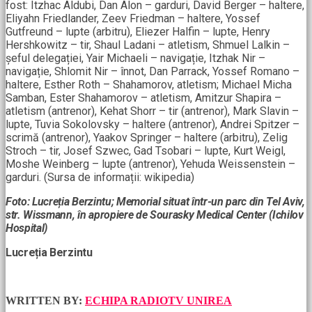
fost: Itzhac Aldubi, Dan Alon – garduri, David Berger – haltere,
Eliyahn Friedlander, Zeev Friedman – haltere, Yossef
Gutfreund – lupte (arbitru), Eliezer Halfin – lupte, Henry
Hershkowitz – tir, Shaul Ladani – atletism, Shmuel Lalkin –
șeful delegației, Yair Michaeli – navigație, Itzhak Nir –
navigație, Shlomit Nir – înnot, Dan Parrack, Yossef Romano –
haltere, Esther Roth – Shahamorov, atletism; Michael Micha
Samban, Ester Shahamorov – atletism, Amitzur Shapira –
atletism (antrenor), Kehat Shorr – tir (antrenor), Mark Slavin –
lupte, Tuvia Sokolovsky – haltere (antrenor), Andrei Spitzer –
scrimă (antrenor), Yaakov Springer – haltere (arbitru), Zelig
Stroch – tir, Josef Szwec, Gad Tsobari – lupte, Kurt Weigl,
Moshe Weinberg – lupte (antrenor), Yehuda Weissenstein –
garduri. (Sursa de informații: wikipedia)
Foto: Lucreția Berzintu; Memorial situat într-un parc din Tel Aviv,
str. Wissmann, în apropiere de Sourasky Medical Center (Ichilov
Hospital)
Lucreția Berzintu
WRITTEN BY:
ECHIPA RADIOTV UNIREA