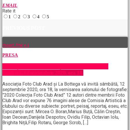
EMAIL
Rate it
1
2
3
4
5
PREVIOUS POST
insert_link
PRESA
Asociația Foto Club Arad și La Bottega vă invită
sâmbătă, 12 septembrie 2020, ora 18.
Asociația Foto Club Arad și La Bottega vă invită sâmbătă, 12
septembrie 2020, ora 18, la vernisarea salonului de fotografie:
”2020 Colecția Foto Club Arad” 12 autori dintre membrii Foto
Club Arad vor expune 76 imagini alese de Comisia Artistică a
clubului cu diverse subiecte: portret, peisaj, reportaj, eseu, etc.
Expozanții sunt: Mircea O. Boran,Marius Buță, Călin Creștin,
Ioan Decean,Danijela Despotov, Ovidiu Filip, Octavian Iolu,
Brighita Niță,Filip Rotaru, George Scrob, […]