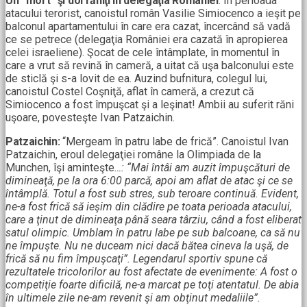
Un “mort” şi doi răniţi în delegaţia României
. În perioada
atacului terorist, canoistul român Vasilie Simiocenco a ieşit pe
balconul apartamentului în care era cazat, încercând să vadă
ce se petrece (delegaţia României era cazată în apropierea
celei israeliene). Şocat de cele întâmplate, în momentul în
care a vrut să revină în cameră, a uitat că uşa balconului este
de sticlă şi s-a lovit de ea. Auzind bufnitura, colegul lui,
canoistul Costel Coşniţă, aflat în cameră, a crezut că
Simiocenco a fost împuşcat şi a leşinat! Ambii au suferit răni
uşoare, povesteşte Ivan Patzaichin.
Patzaichin:
“Mergeam în patru labe de frică”. Canoistul Ivan
Patzaichin, eroul delegaţiei române la Olimpiada de la
Munchen, îşi aminteşte
…: “Mai întâi am auzit împuşcături de
dimineaţă, pe la ora 6:00 parcă, apoi am aflat de atac şi ce se
întâmplă. Totul a fost sub stres, sub teroare continuă. Evident,
ne-a fost frică să ieşim din clădire pe toata perioada atacului,
care a ţinut de dimineaţa până seara târziu, când a fost eliberat
satul olimpic. Umblam în patru labe pe sub balcoane, ca să nu
ne împuşte. Nu ne duceam nici dacă bătea cineva la uşă, de
frică să nu fim împuşcaţi”. Legendarul sportiv spune că
rezultatele tricolorilor au fost afectate de evenimente:
A fost o
competiţie foarte dificilă, ne-a marcat pe toţi atentatul. De abia
în ultimele zile ne-am revenit şi am obţinut medaliile”.