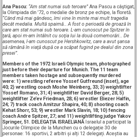
Ana Pascu:
“Am stat numai sub teroare”
Ana Pascu a câştigat,
la Olimpiada din ’72, o medalie de bronz pe echipe, la floretă.
“Când mă mai gândesc, îmi vine în minte mai mult tragedia
decât medalia. Multă spaimă… A fost o perioadă de groază în
care am stat numai sub teroare. L-am cunoscut pe Spitzer în
ţară, apoi m-am întâlnit cu soţia lui la două comemorări… De
asemenea, l-am cunoscut pe Hershkowitz, care a avut şansa
să rămână în viaţă după ce a scăpat fugind pe dealul din zona
presei”.
Members of the 1972 Israeli Olympic team, photographed
just before their departure for Munich. The 11 team
members taken hostage and subsequently murdered
were: 1) wrestling referee Yossef Gutfreund (inset), age
40; 2) wrestling coach Moshe Weinberg, 33; 3) weightlifter
Yossef Romano, 31; 4) weightlifter David Berger, 28; 5)
weightlifter Ze’ev Friedman, 28; 6) wrestler Eliezer Halfin,
24; 7) track coach Amitzur Shapira, 40; 8) shooting coach
Kehat Shorr, 53; 9) wrestler Mark Slavin, 18; 10) fencing
coach Andre Spitzer, 27; and 11) weightlifting judge Yakov
Springer, 51.
DELEGAȚIA ISRAELIANĂ
Israelul a participat la
Jocurile Olimpice de la Munchen cu o delegație 30 de
personae: 16 sportivi, 2 arbitri și alți 12 delegați. Aceștia au