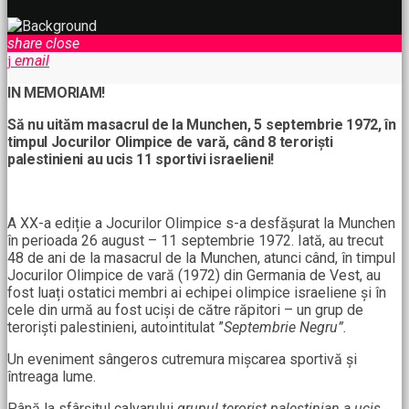
share
close
email
IN MEMORIAM!
Să nu uităm masacrul de la Munchen, 5 septembrie 1972, în
timpul Jocurilor Olimpice de vară, când 8 teroriști
palestinieni au ucis 11 sportivi israelieni!
A XX-a ediție a Jocurilor Olimpice s-a desfășurat la Munchen
în perioada 26 august – 11 septembrie 1972. Iată, au trecut
48 de ani de la masacrul de la Munchen, atunci când, în timpul
Jocurilor Olimpice de vară (1972) din Germania de Vest, au
fost luați ostatici membri ai echipei olimpice israeliene și în
cele din urmă au fost uciși de către răpitori – un grup de
teroriști palestinieni, autointitulat ”
Septembrie Negru”.
Un eveniment sângeros cutremura mișcarea sportivă și
întreaga lume.
Până la sfârșitul calvarului
grupul terorist palestinian a ucis