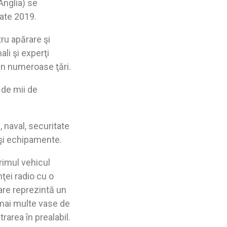
Anglia) se
ate 2019.
ru apărare şi
li şi experţi
din numeroase ţări.
 de mii de
 naval, securitate
 şi echipamente.
imul vehicul
ţei radio cu o
are reprezintă un
 mai multe vase de
trarea în prealabil.