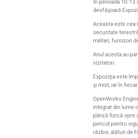
În perioada 10-13 
desfăşoară Expoziţ
Aceasta este cea m
securitate terestră
militari, furnizor
Anul acesta au par
vizitatori.
Expoziţia este împă
şi mixt, iar în fi
OpenWorks Enginee
integrat din lume 
pânză fizică spre 
pericol pentru sig
război, alături de F