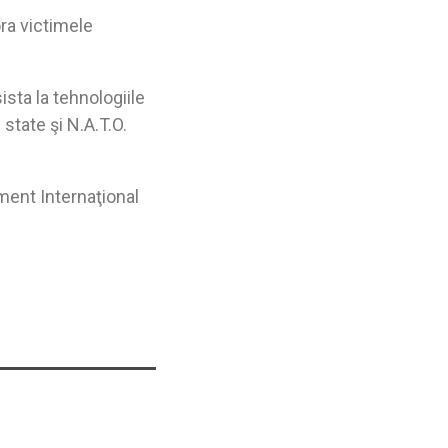
ra victimele
sista la tehnologiile
 state şi N.A.T.O.
ment Internaţional