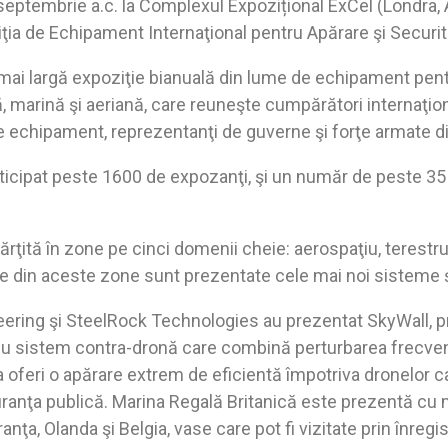
septembrie a.c. la Complexul Expozițional ExCel (Londra, 
ia de Echipament Internaţional pentru Apărare şi Securit
ai largă expoziţie bianuală din lume de echipament pent
, marină şi aeriană, care reuneşte cumpărători internaţiona
i de echipament, reprezentanţi de guverne şi forţe armate 
ticipat peste 1600 de expozanţi, şi un număr de peste 35
rţită în zone pe cinci domenii cheie: aerospaţiu, terestru,
ecare din aceste zone sunt prezentate cele mai noi sisteme
ring şi SteelRock Technologies au prezentat SkyWall, pr
cu sistem contra-dronă care combină perturbarea frecven
a oferi o apărare extrem de eficientă împotriva dronelor c
uranţa publică. Marina Regală Britanică este prezentă cu
ranţa, Olanda şi Belgia, vase care pot fi vizitate prin înregis