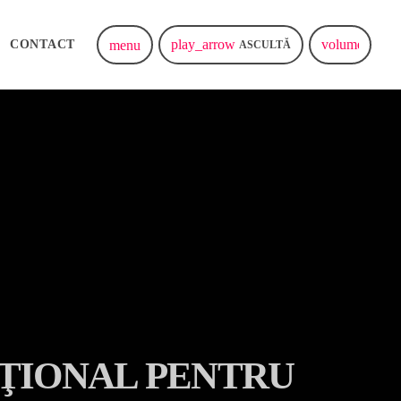
play_arrow
volume_up
menu
CONTACT
ASCULTĂ
AŢIONAL PENTRU