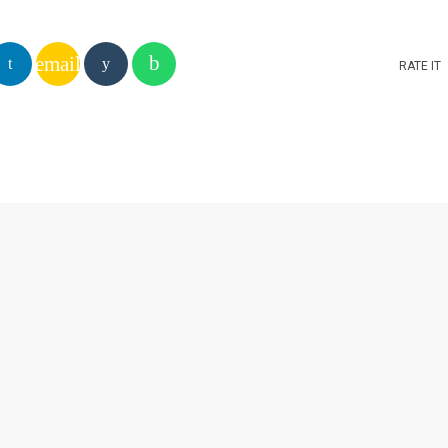
email
RATE IT
OST
insert_link