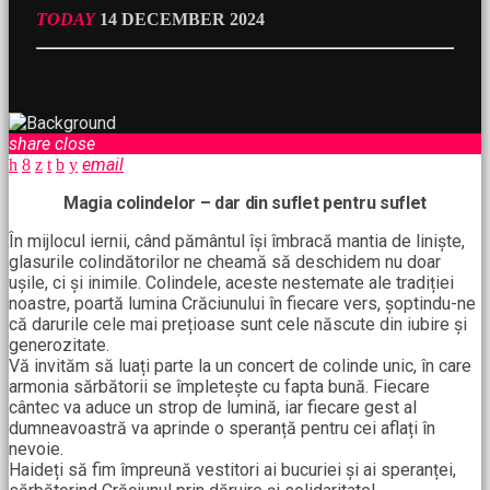
TODAY
14 DECEMBER 2024
share
close
email
Magia colindelor – dar din suflet pentru suflet
În mijlocul iernii, când pământul își îmbracă mantia de liniște,
glasurile colindătorilor ne cheamă să deschidem nu doar
ușile, ci și inimile. Colindele, aceste nestemate ale tradiției
noastre, poartă lumina Crăciunului în fiecare vers, șoptindu-ne
că darurile cele mai prețioase sunt cele născute din iubire și
generozitate.
Vă invităm să luați parte la un concert de colinde unic, în care
armonia sărbătorii se împletește cu fapta bună. Fiecare
cântec va aduce un strop de lumină, iar fiecare gest al
dumneavoastră va aprinde o speranță pentru cei aflați în
nevoie.
Haideți să fim împreună vestitori ai bucuriei și ai speranței,