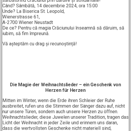
sărbătorind Crăciunul prin dăruire și solidaritate!
Când? Sâmbătă, 14 decembrie 2024, ora 15:00
Unde? La Biserica St. Leopold,
Wienerstrasse 61,
A-2700 Wiener Neustadt
De ce? Pentru că magia Crăciunului înseamnă să dăruim, să
iubim, să fim împreună.
Vă așteptăm cu drag și recunoștință!
Die Magie der Weihnachtslieder – ein Geschenk von
Herzen für Herzen
Mitten im Winter, wenn die Erde ihren Schleier der Ruhe
ausbreitet, rufen uns die Stimmen der Sänger dazu auf, nicht
nur unsere Türen, sondern auch unsere Herzen zu öffnen.
Weihnachtslieder, diese Juwelen unserer Tradition, tragen das
Licht der Weihnacht in jeder Zeile und erinnern uns daran,
dass die wertvollsten Geschenke nicht materiell sind,