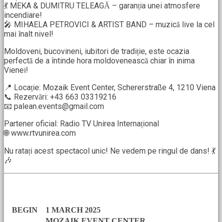
💃 MEKA & DUMITRU TELEAGĂ – garanția unei atmosfere
incendiare!
🎤 MIHAELA PETROVICI & ARTIST BAND – muzică live la cel
mai înalt nivel!
Moldoveni, bucovineni, iubitori de tradiție, este ocazia
perfectă de a întinde hora moldovenească chiar în inima
Vienei!
📍 Locație: Mozaik Event Center, Schererstraße 4, 1210 Viena
📞 Rezervări: +43 663 03319216
📧 palean.events@gmail.com
Partener oficial: Radio TV Unirea Internațional
🌐 www.rtvunirea.com
Nu ratați acest spectacol unic! Ne vedem pe ringul de dans! 💃
🎶
DETAILS
BEGIN
1 MARCH 2025
MOZAIK EVENT CENTER,