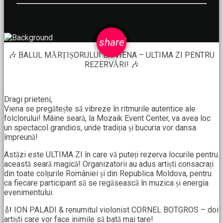
email
share
🎶 BALUL MĂRȚIȘORULUI LA VIENA – ULTIMA ZI PENTRU
REZERVĂRI! 🎶
Dragi prieteni,
Viena se pregătește să vibreze în ritmurile autentice ale
folclorului! Mâine seară, la Mozaik Event Center, va avea loc
un spectacol grandios, unde tradiția și bucuria vor dansa
împreună!
Astăzi este ULTIMA ZI în care vă puteți rezerva locurile pentru
această seară magică! Organizatorii au adus artiști consacrați
din toate colțurile României și din Republica Moldova, pentru
ca fiecare participant să se regăsească în muzica și energia
evenimentului.
🎻 ION PALADI & renumitul violonist CORNEL BOTGROS – doi
artiști care vor face inimile să bată mai tare!