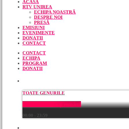
ACASĂ
RTV UNIREA
ECHIPA NOASTRĂ
DESPRE NOI
PRESĂ
EMISIUNI
EVENIMENTE
DONAȚII
CONTACT
CONTACT
ECHIPA
PROGRAM
DONATII
ACUM
TOATE GENURILE
Muzică pentru toți românii
00:00 - 23:59
URMEAZĂ