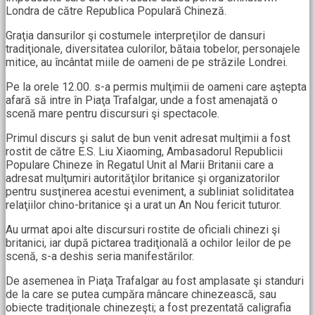
Londra de către Republica Populară Chineză.
Graţia dansurilor şi costumele interpreţilor de dansuri
tradiţionale, diversitatea culorilor, bătaia tobelor, personajele
mitice, au încântat miile de oameni de pe străzile Londrei.
Pe la orele 12.00. s-a permis mulţimii de oameni care aştepta
afară să intre în Piaţa Trafalgar, unde a fost amenajată o
scenă mare pentru discursuri şi spectacole.
Primul discurs şi salut de bun venit adresat mulţimii a fost
rostit de către E.S. Liu Xiaoming,
Ambasadorul Republicii
Populare Chineze în Regatul Unit al Marii Britanii care a
adresat
mulţumiri autorităţilor britanice şi organizatorilor
pentru susţinerea acestui eveniment, a subliniat soliditatea
relaţiilor chino-britanice şi a urat un An Nou fericit tuturor.
Au urmat apoi alte discursuri rostite de oficiali chinezi şi
britanici, iar după pictarea tradiţională a ochilor leilor de pe
scenă, s-a deshis seria manifestărilor.
De asemenea în Piaţa Trafalgar au fost amplasate şi standuri
de la care se putea cumpăra mâncare chinezească, sau
obiecte tradiţionale chinezeşti; a fost prezentată caligrafia