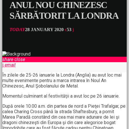
ANUL NOU CHINEZESC
SĂRBĂTORIT LA LONDRA
TODAY
28 JANUARY 2020
53
share
close
email
În zilele de 25-26 ianuarie la Londra (Anglia) au avut loc mai
multe evenimente pentru a marca intrarea în Noul An
Chinezesc, Anul Şobolanului de Metal.
Momentul culminant al festivităţii a avut loc pe 26 ianuarie.
După orele 10.00 a.m. din partea de nord a Pieţei Trafalgar, pe
calea Charing Cross până la strada Shaftesbury, a pornit
Marea Paradă constând din cea mai mare adunare de lei şi
dragoni chinezeşti din Europa şi din care alegorice bogat
împodobite care au fost făcute cadou pentru Chinatown