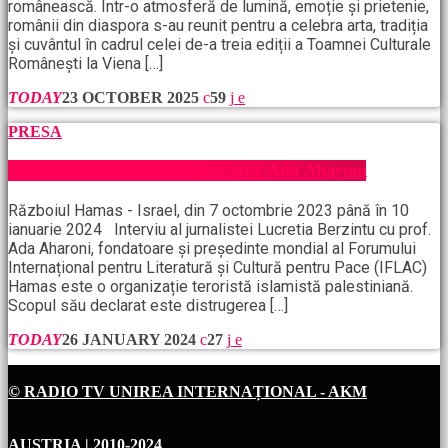
românească. Într-o atmosferă de lumină, emoție și prietenie,
românii din diaspora s-au reunit pentru a celebra arta, tradiția
și cuvântul în cadrul celei de-a treia ediții a Toamnei Culturale
Românești la Viena […]
TODAY
23 OCTOBER 2025
59
PRESA
Războiul Hamas, interviu cu prof. Ada Aharoni
Războiul Hamas - Israel, din 7 octombrie 2023 până în 10
ianuarie 2024 Interviu al jurnalistei Lucretia Berzintu cu prof.
Ada Aharoni, fondatoare și președinte mondial al Forumului
Internațional pentru Literatură și Cultură pentru Pace (IFLAC)
Hamas este o organizație teroristă islamistă palestiniană.
Scopul său declarat este distrugerea […]
TODAY
26 JANUARY 2024
27
© RADIO TV UNIREA INTERNAȚIONAL - AKM
AUSTRIA
| 2010-2024