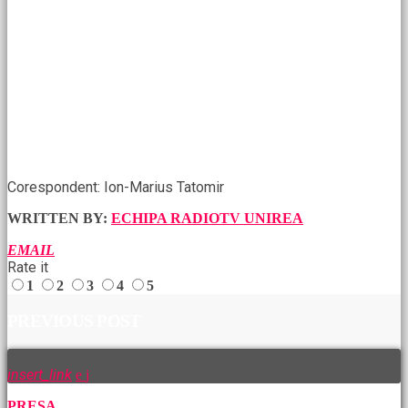
Corespondent: Ion-Marius Tatomir
WRITTEN BY:
ECHIPA RADIOTV UNIREA
EMAIL
Rate it
1
2
3
4
5
PREVIOUS POST
insert_link
PRESA