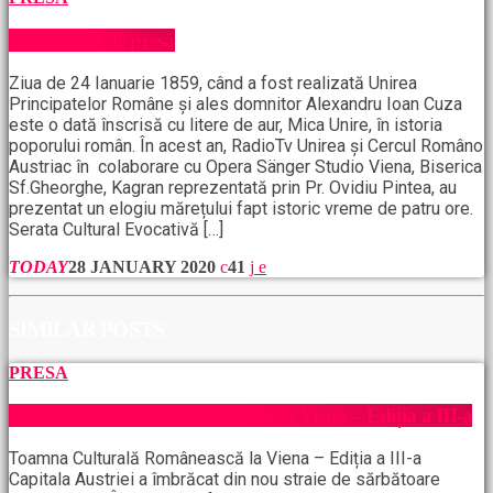
Comunicat de presă
Ziua de 24 Ianuarie 1859, când a fost realizată Unirea
Principatelor Române și ales domnitor Alexandru Ioan Cuza
este o dată înscrisă cu litere de aur, Mica Unire, în istoria
poporului român. În acest an, RadioTv Unirea și Cercul Româno
Austriac în colaborare cu Opera Sänger Studio Viena, Biserica
Sf.Gheorghe, Kagran reprezentată prin Pr. Ovidiu Pintea, au
prezentat un elogiu mărețului fapt istoric vreme de patru ore.
Serata Cultural Evocativă […]
TODAY
28 JANUARY 2020
41
SIMILAR POSTS
PRESA
Toamna Culturală Românească la Viena – Ediția a III-a
Toamna Culturală Românească la Viena – Ediția a III-a
Capitala Austriei a îmbrăcat din nou straie de sărbătoare