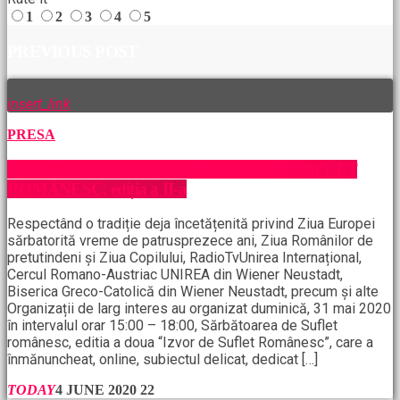
1
2
3
4
5
PREVIOUS POST
insert_link
PRESA
COMUNICAT DE PRESĂ – IZVOR DE SUFLET
ROMÂNESC, ediția a II-a
Respectând o tradiție deja încetățenită privind Ziua Europei
sărbatorită vreme de patrusprezece ani, Ziua Românilor de
pretutindeni și Ziua Copilului, RadioTvUnirea Internațional,
Cercul Romano-Austriac UNIREA din Wiener Neustadt,
Biserica Greco-Catolică din Wiener Neustadt, precum și alte
Organizații de larg interes au organizat duminică, 31 mai 2020
în intervalul orar 15:00 – 18:00, Sărbătoarea de Suflet
românesc, editia a doua “Izvor de Suflet Românesc”, care a
înmănuncheat, online, subiectul delicat, dedicat […]
TODAY
4 JUNE 2020
22