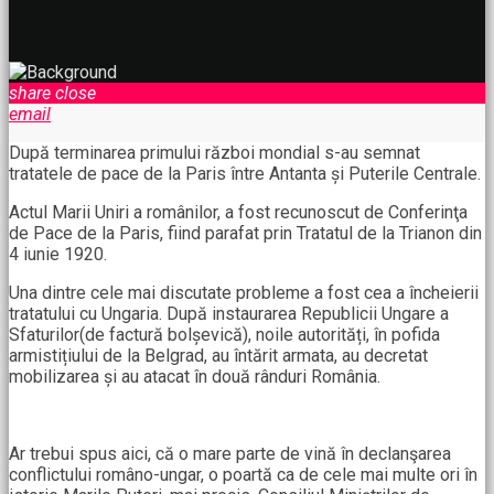
share
close
email
După terminarea primului război mondial s-au semnat
tratatele de pace de la Paris între Antanta și Puterile Centrale.
Actul Marii Uniri a românilor, a fost recunoscut de Conferinţa
de Pace de la Paris, fiind parafat prin Tratatul de la Trianon din
4 iunie 1920.
Una dintre cele mai discutate probleme a fost cea a încheierii
tratatului cu Ungaria. După instaurarea Republicii Ungare a
Sfaturilor(de factură bolșevică), noile autorități, în pofida
armistițiului de la Belgrad, au întărit armata, au decretat
mobilizarea și au atacat în două rânduri România.
Ar trebui spus aici, că o mare parte de vină în declanşarea
conflictului româno-ungar, o poartă ca de cele mai multe ori în