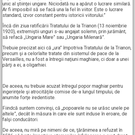
unic al ştiinţei ungare. Niciodată nu a apărut o lucrare similară.
Ar fi imposibil să se facă una la fel în viitor. Este o lucrare
standard, izvor constant pentru istoricii viitorului.”
Încă din ziua ratificării Tratatului de la Trianon (13 noiembrie
1920), extremiştii unguri s-au angajat solemn, prin jurământ,
să refacă ,,Ungaria Mare” sau ,,Ungaria Milenară”.
Trebuie precizat aici că „ura” împotriva Tratatului de la Trianon,
precum şi a celorlalte tratate din sistemul de pace de la
Versailles, nu a fost a întregii naţiuni maghiare, ci doar a unei
părţi a ei, a oligarhiei.
De aceea, nu trebuie acuzat întregul popor maghiar pentru
ingerinţele şi atrocităţile comise de-a lungul timpului, de
anumite forţe iredentiste.
Fiindcă suntem convinşi, că „popoarele nu se urăsc unele pe
altele”, decât în măsura în care ele sunt induse în eroare, de
falşi conducători.
De aceea, nu miră pe nimeni de ce, ţărănimea a refuzat în