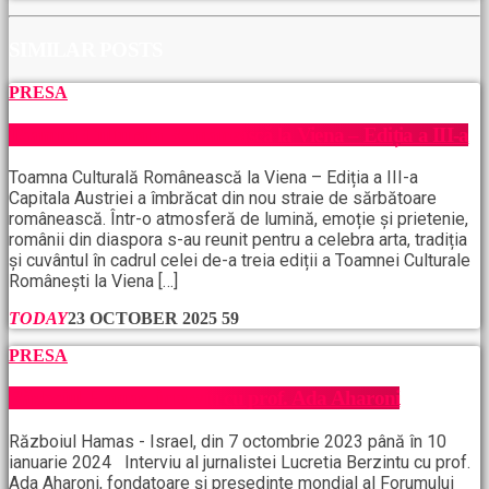
SIMILAR POSTS
PRESA
Toamna Culturală Românească la Viena – Ediția a III-a
Toamna Culturală Românească la Viena – Ediția a III-a
Capitala Austriei a îmbrăcat din nou straie de sărbătoare
românească. Într-o atmosferă de lumină, emoție și prietenie,
românii din diaspora s-au reunit pentru a celebra arta, tradiția
și cuvântul în cadrul celei de-a treia ediții a Toamnei Culturale
Românești la Viena […]
TODAY
23 OCTOBER 2025
59
PRESA
Războiul Hamas, interviu cu prof. Ada Aharoni
Războiul Hamas - Israel, din 7 octombrie 2023 până în 10
ianuarie 2024 Interviu al jurnalistei Lucretia Berzintu cu prof.
Ada Aharoni, fondatoare și președinte mondial al Forumului