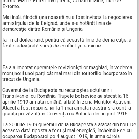
istorie Marile Puteri, mai precis, Consiliul Miniştrilor de
Externe.
Mai întâi, fiindcă ţara noastră nu a fost invitată la negocierea
armistiţiului de la Belgrad, unde s-a hotărât linia de
demarcaţie dintre România şi Ungaria.
Iar în al doilea rând, pentru că această linie de demarcaţie, a
fost o adevărată sursă de conflict şi tensiune.
Ea a alimentat speranţele revizioniştilor maghiari, în vederea
menţinerii unei părţi cât mai mari din teritoriile încorporate în
trecut de Ungaria.
Guvernul de la Budapesta nu recunoștea actul unirii
Transilvaniei cu România. Trupele bolșevice au atacat la 16
aprilie 1919 armata română, aflată în zona Munților Apuseni.
Atacul a fost respins, iar la 1 mai armata noastră s-a oprit la
granița prevăzută în Convenția cu Antanta din august 1916.
La 20 iulie 1919 guvernul de la Budapesta a atacat din nou. De
această dată riposta a fost și mai energică, încheindu-se cu
ocuparea Budapestei pe 4 august 1919, în urma căreia