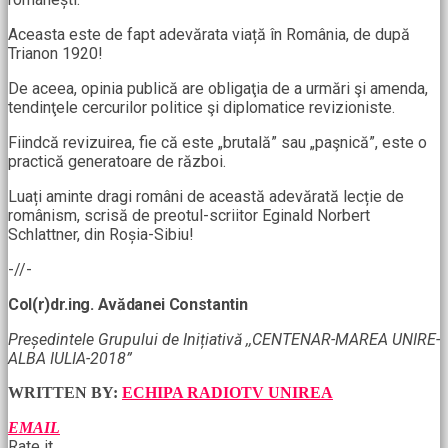
Aceasta este de fapt adevărata viață în România, de după
Trianon 1920!
De aceea, opinia publică are obligaţia de a urmări şi amenda,
tendinţele cercurilor politice şi diplomatice revizioniste.
Fiindcă revizuirea, fie că este „brutală” sau „paşnică”, este o
practică generatoare de război.
Luați aminte dragi români de această adevărată lecție de
românism, scrisă de preotul-scriitor Eginald Norbert
Schlattner, din Roșia-Sibiu!
-//-
Col(r)dr.ing. Avădanei Constantin
Președintele Grupului de Inițiativă ,,CENTENAR-MAREA UNIRE-
ALBA IULIA-2018”
WRITTEN BY:
ECHIPA RADIOTV UNIREA
EMAIL
Rate it