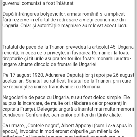
guvernul comunist a fost înlăturat.
După înfrângerea bolșevicilor, armata română s-a implicat
fără rezerve în efortul de redresare a vieții economice din
Ungaria. Chiar și autoritățile maghiare au relevat acest lucru.
Tratatul de pace de la Trianon prevedea la articolul 45: Ungaria
renunţă, în ceea ce o priveşte, în favoarea României, la toate
drepturile şi titlurile asupra teritoriilor fostei monarhii austro-
ungare situate dincolo de fruntariile Ungariei.
Pe 17 august 1920, Adunarea Deputaților și apoi pe 26 august
același an, Senatul, au ratificat Tratatul de la Trianon, prin care
se recunoștea unirea Transilvaniei cu România.
Negocierile de pace cu Ungaria, nu au fost deloc simple. Ele
au pus la încercare, de multe ori, răbdarea celor prezenţi în
capitala Franţei. Delegaţia ungară a înaintat mai multe memorii
conducerii Conferinţei, oamenilor politici din ţările aliate.
Ca urmare, „Contele negru”, Albert Apponyi (cum i s-a spus în
epocă), invocând în mod eronat chipurile „un mileniu de