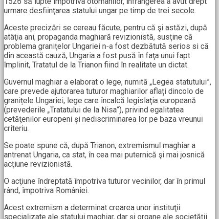
1526 să lupte împotriva otomanilor, înfrângerea a avut drept
urmare desfiinţarea statului ungar pe timp de trei secole.
Aceste precizări se cereau făcute, pentru că şi astăzi, după
atâţia ani, propaganda maghiară revizionistă, susţine că
problema graniţelor Ungariei n-a fost dezbătută serios si că
din această cauză, Ungaria a fost pusă în faţa unui fapt
împlinit, Tratatul de la Trianon fiind în realitate un dictat.
Guvernul maghiar a elaborat o lege, numită „Legea statutului”,
care prevede ajutorarea tuturor maghiarilor aflați dincolo de
granițele Ungariei, lege care încalcă legislaţia europeană
(prevederile „Tratatului de la Nisa”), privind egalitatea
cetăţenilor europeni şi nediscriminarea lor pe baza vreunui
criteriu.
Se poate spune că, după Trianon, extremismul maghiar a
antrenat Ungaria, ca stat, în cea mai puternică şi mai josnică
acţiune revizionistă.
O acţiune îndreptată împotriva tuturor vecinilor, dar în primul
rând, împotriva României.
Acest extremism a determinat crearea unor instituţii
specializate ale statului maghiar, dar şi organe ale societăţii