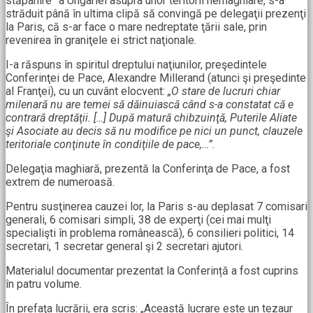
stăpânire” a Ungariei asupra unor teritorii nemaghiare, s-a
străduit până în ultima clipă să convingă pe delegaţii prezenţi
la Paris, că s-ar face o mare nedreptate ţării sale, prin
revenirea în graniţele ei strict naţionale.
I-a răspuns în spiritul dreptului naţiunilor, preşedintele
Conferinţei de Pace, Alexandre Millerand (atunci şi preşedinte
al Franţei), cu un cuvânt elocvent:
„O stare de lucruri chiar
milenară nu are temei să dăinuiască când s-a constatat că e
contrară dreptăţii. […] După matură chibzuinţă, Puterile Aliate
şi Asociate au decis să nu modifice pe nici un punct, clauzele
teritoriale conţinute în condiţiile de pace,…”.
Delegaţia maghiară, prezentă la Conferinţa de Pace, a fost
extrem de numeroasă.
Pentru susţinerea cauzei lor, la Paris s-au deplasat 7 comisari
generali, 6 comisari simpli, 38 de experţi (cei mai mulţi
specialişti în problema românească), 6 consilieri politici, 14
secretari, 1 secretar general şi 2 secretari ajutori.
Materialul documentar prezentat la Conferință a fost cuprins
în patru volume.
În prefaţa lucrării, era scris: „Această lucrare este un tezaur