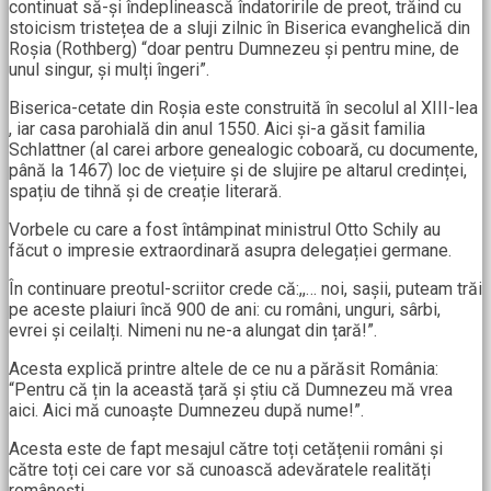
continuat să-și îndeplinească îndatoririle de preot, trăind cu
stoicism tristețea de a sluji zilnic în Biserica evanghelică din
Roșia (Rothberg) “doar pentru Dumnezeu și pentru mine, de
unul singur, și mulți îngeri”.
Biserica-cetate din Roșia este construită în secolul al XIII-lea
, iar casa parohială din anul 1550. Aici și-a găsit familia
Schlattner (al carei arbore genealogic coboară, cu documente,
până la 1467) loc de viețuire și de slujire pe altarul credinței,
spațiu de tihnă și de creație literară.
Vorbele cu care a fost întâmpinat ministrul Otto Schily au
făcut o impresie extraordinară asupra delegației germane.
În continuare preotul-scriitor crede că:,,… noi, sașii, puteam trăi
pe aceste plaiuri încă 900 de ani: cu români, unguri, sârbi,
evrei și ceilalți. Nimeni nu ne-a alungat din țară!”.
Acesta explică printre altele de ce nu a părăsit România:
“Pentru că țin la această țară și știu că Dumnezeu mă vrea
aici. Aici mă cunoaște Dumnezeu după nume!”.
Acesta este de fapt mesajul către toți cetățenii români și
către toți cei care vor să cunoască adevăratele realități
românești.