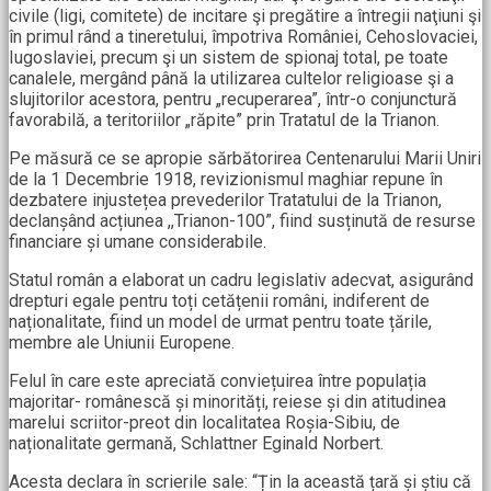
civile (ligi, comitete) de incitare şi pregătire a întregii naţiuni şi
în primul rând a tineretului, împotriva României, Cehoslovaciei,
Iugoslaviei, precum şi un sistem de spionaj total, pe toate
canalele, mergând până la utilizarea cultelor religioase şi a
slujitorilor acestora, pentru „recuperarea”, într-o conjunctură
favorabilă, a teritoriilor „răpite” prin Tratatul de la Trianon.
Pe măsură ce se apropie sărbătorirea Centenarului Marii Uniri
de la 1 Decembrie 1918, revizionismul maghiar repune în
dezbatere injustețea prevederilor Tratatului de la Trianon,
declanșând acțiunea ,,Trianon-100”, fiind susținută de resurse
financiare și umane considerabile.
Statul român a elaborat un cadru legislativ adecvat, asigurând
drepturi egale pentru toți cetățenii români, indiferent de
naționalitate, fiind un model de urmat pentru toate țările,
membre ale Uniunii Europene.
Felul în care este apreciată conviețuirea între populația
majoritar- românescă și minorități, reiese și din atitudinea
marelui scriitor-preot din localitatea Roșia-Sibiu, de
naționalitate germană, Schlattner Eginald Norbert.
Acesta declara în scrierile sale: “Țin la această țară și știu că