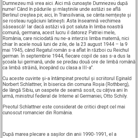
Dumnezeu mă vrea aici. Aici mă cunoaște Dumnezeu după
nume! Când în pădurile și mlaștinile unde astăzi se află
Berlinul creștea pir, aici, în Transilvania, se cânta nemțește și
se rosteau rugăciuni latinești. Asta înseamnă vechimea
săsească! Iar dacă astăzi vă pot saluta în limba noastră
comună, germana, acest lucru il datorez Patriei mele,
România, care niciodată nu ne-a interzis limba maternă, nici
chiar în acele nouă luni de zile, de la 23 august 1944 – la 9
mai 1945, când Regatul român s-a aflat în război cu Reichul
german. În septembrie 1944, fiecare copil de sas s-a dus la
școala lui germană, unde se predau două ore de limbă română
ca limbă străină, începând cu clasa a III-a”.
Cu aceste cuvinte și-a întâmpinat preotul și scriitorul Eginald
Norbert Schlattner, în biserica din comuna Roșia (Rothberg),
de lângă Sibiu, un oaspete de seamă sosit, cu câțiva ani în
urmă, ministrul federal de Interne al Germaniei, Otto Schily.
Preotul Schlattner este considerat de critici drept cel mai
cunoscut romancier din România.
După marea plecare a sașilor din anii 1990-1991, el a