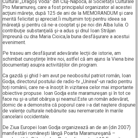
Cultural ,,Dragoș Vodă” din Cluj-Napoca, al Societății Culturale
Pro Maramureș, care a fost principalul organizator al acestei
acţiuni măreţe, după 125 de ani de la MEMORANDUM şi care
merită felicitat şi apreciat.Îi mulţumim toţi pentru ideea sa
măreaţă şi pentru că ne-a cooptat şi pe noi din Alba Iulia. O
contribuţie substanţială şi-a adus şi dnul Ioan Străjan
împreună cu dna Maria Cioica,la buna desfăşurare a acestui
eveniment.
Pe traseu am desfășurat adevărate lecții de istorie, am
schimbat cunoștințe între noi, astfel că am ajuns la Viena bine
documentați asupra activităților din program.
Ca gazdă și ghid l-am avut pe neobositul patriot român, Ioan
Godja, directorul postului de radio-tv ,,Unirea”-un radio pentru
toți românii, care ne-a însoțit în vizitarea celor mai importante
obiective propuse. Ioan Godja este maramureşan şi în tot ce
face nu şi-a uitat obârşia şi neamul.Este un român adevărat,
dornic de a demonstra că poporul care i-a dat naştere dispune
de valenţe culturale nebănuite sau neremarcate în marile
cancelarii occidentale.
De Ziua Europei Ioan Godja organizează an de an (din 2007)
manifestări românești lângă Poarta Maramureşană –