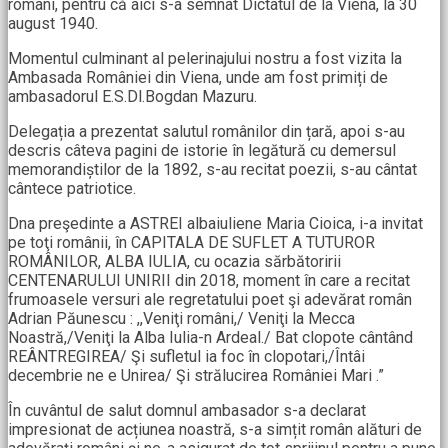
români, pentru că aici s-a semnat Dictatul de la Viena, la 30
august 1940.
Momentul culminant al pelerinajului nostru a fost vizita la
Ambasada României din Viena, unde am fost primiți de
ambasadorul E.S.Dl.Bogdan Mazuru.
Delegația a prezentat salutul românilor din țară, apoi s-au
descris câteva pagini de istorie în legătură cu demersul
memorandiștilor de la 1892, s-au recitat poezii, s-au cântat
cântece patriotice.
Dna preşedinte a ASTREI albaiuliene Maria Cioica, i-a invitat
pe toţi românii, în CAPITALA DE SUFLET A TUTUROR
ROMÂNILOR, ALBA IULIA, cu ocazia sărbătoririi
CENTENARULUI UNIRII din 2018, moment în care a recitat
frumoasele versuri ale regretatului poet şi adevărat român
Adrian Păunescu : ,,Veniţi români,/ Veniţi la Mecca
Noastră,/Veniţi la Alba Iulia-n Ardeal./ Bat clopote cântând
REÂNTREGIREA/ Şi sufletul ia foc în clopotari,/Întâi
decembrie ne e Unirea/ Şi strălucirea României Mari .”
În cuvântul de salut domnul ambasador s-a declarat
impresionat de acțiunea noastră, s-a simțit român alături de