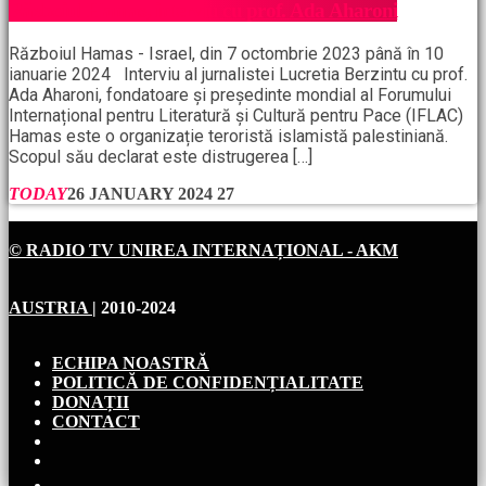
Războiul Hamas, interviu cu prof. Ada Aharoni
Războiul Hamas - Israel, din 7 octombrie 2023 până în 10
ianuarie 2024 Interviu al jurnalistei Lucretia Berzintu cu prof.
Ada Aharoni, fondatoare și președinte mondial al Forumului
Internațional pentru Literatură și Cultură pentru Pace (IFLAC)
Hamas este o organizație teroristă islamistă palestiniană.
Scopul său declarat este distrugerea […]
TODAY
26 JANUARY 2024
27
© RADIO TV UNIREA INTERNAȚIONAL - AKM
AUSTRIA
| 2010-2024
ECHIPA NOASTRĂ
POLITICĂ DE CONFIDENȚIALITATE
DONAȚII
CONTACT