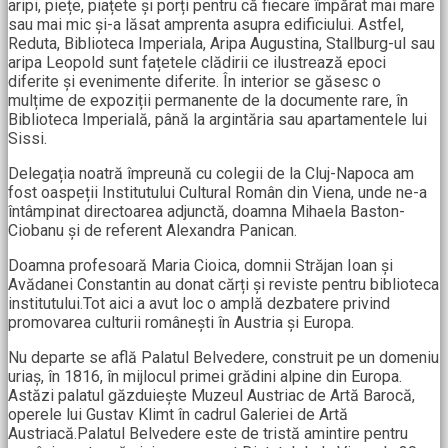
aripi, piețe, piațete și porți pentru că fiecare împărat mai mare
sau mai mic și-a lăsat amprenta asupra edificiului. Astfel,
Reduta, Biblioteca Imperiala, Aripa Augustina, Stallburg-ul sau
aripa Leopold sunt fațetele clădirii ce ilustrează epoci
diferite și evenimente diferite. În interior se găsesc o
mulțime de expoziții permanente de la documente rare, în
Biblioteca Imperială, până la argintăria sau apartamentele lui
Sissi.
Delegația noatră împreună cu colegii de la Cluj-Napoca am
fost oaspeții Institutului Cultural Român din Viena, unde ne-a
întâmpinat directoarea adjunctă, doamna Mihaela Baston-
Ciobanu și de referent Alexandra Panican.
Doamna profesoară Maria Cioica, domnii Străjan Ioan și
Avădanei Constantin au donat cărți și reviste pentru biblioteca
institutului.Tot aici a avut loc o amplă dezbatere privind
promovarea culturii românești în Austria și Europa.
Nu departe se află Palatul Belvedere, construit pe un domeniu
uriaș, în 1816, în mijlocul primei grădini alpine din Europa.
Astăzi palatul găzduiește Muzeul Austriac de Artă Barocă,
operele lui Gustav Klimt în cadrul Galeriei de Artă
Austriacă.Palatul Belvedere este de tristă amintire pentru