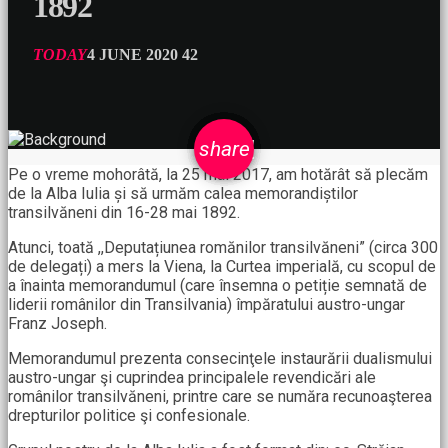
1892
TODAY
4 JUNE 2020
42
email
share
Pe o vreme mohorâtă, la 25 mai 2017, am hotărât să plecăm
de la Alba Iulia și să urmăm calea memorandiștilor
transilvăneni din 16-28 mai 1892.
Atunci, toată ,,Deputațiunea romănilor transilvăneni” (circa 300
de delegați) a mers la Viena, la Curtea imperială, cu scopul de
a înainta memorandumul (care însemna o petiție semnată de
liderii românilor din Transilvania) împăratului austro-ungar
Franz Joseph.
Memorandumul prezenta consecinţele instaurării dualismului
austro-ungar şi cuprindea principalele revendicări ale
românilor transilvăneni, printre care se număra recunoaşterea
drepturilor politice şi confesionale.