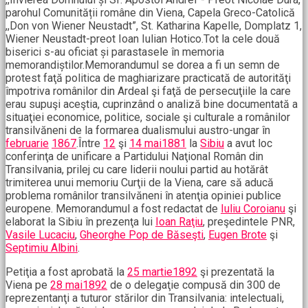
parohul Comunității române din Viena, Capela Greco-Catolică
,,Don von Wiener Neustadt”, St. Katharina Kapelle, Domplatz 1,
Wiener Neustadt-preot Ioan Iulian Hotico.Tot la cele două
biserici s-au oficiat și parastasele în memoria
memorandiștilor.Memorandumul se dorea a fi un semn de
protest faţă politica de maghiarizare practicată de autorităţi
împotriva românilor din Ardeal şi faţă de persecuţiile la care
erau supuşi aceştia, cuprinzând o analiză bine documentată a
situaţiei economice, politice, sociale şi culturale a românilor
transilvăneni de la formarea dualismului austro-ungar în
februarie
1867
.Între
12
şi
14 mai
1881
la
Sibiu
a avut loc
conferinţa de unificare a Partidului Naţional Român din
Transilvania, prilej cu care liderii noului partid au hotărât
trimiterea unui memoriu Curţii de la Viena, care să aducă
problema românilor transilvăneni în atenţia opiniei publice
europene. Memorandumul a fost redactat de
Iuliu Coroianu
şi
elaborat la Sibiu în prezenţa lui
Ioan Raţiu
, preşedintele PNR,
Vasile Lucaciu
,
Gheorghe Pop de Băseşti
,
Eugen Brote
şi
Septimiu Albini
.
Petiţia a fost aprobată la
25 martie
1892
şi prezentată la
Viena pe
28 mai
1892
de o delegaţie compusă din 300 de
reprezentanţi a tuturor stărilor din Transilvania: intelectuali,