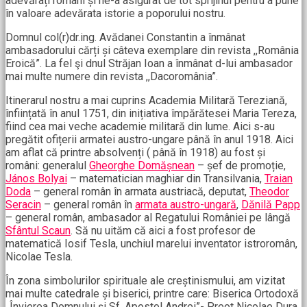
adevărați români și ne-a asigurat de tot sprijinul pentru a pune
în valoare adevărata istorie a poporului nostru.
Domnul col(r)dr.ing. Avădanei Constantin a înmânat
ambasadorului cărți și câteva exemplare din revista ,,România
Eroică”. La fel şi dnul Străjan Ioan a înmânat d-lui ambasador
mai multe numere din revista ,,Dacoromânia”.
Itinerarul nostru a mai cuprins Academia Militară Tereziană,
înființată în anul 1751, din inițiativa împărătesei Maria Tereza,
fiind cea mai veche academie militară din lume. Aici s-au
pregătit ofițerii armatei austro-ungare până în anul 1918. Aici
am aflat că printre absolvenți ( până în 1918) au fost și
români: generalul
Gheorghe Domășnean
– șef de promoție,
János Bolyai
– matematician maghiar din Transilvania,
Traian
Doda
– general român în armata austriacă, deputat,
Theodor
Seracin
– general român în
armata austro-ungară
,
Dănilă Papp
– general român, ambasador al Regatului României pe lângă
Sfântul Scaun
. Să nu uităm că aici a fost profesor de
matematică Iosif Tesla, unchiul marelui inventator istroromân,
Nicolae Tesla.
În zona simbolurilor spirituale ale creștinismului, am vizitat
mai multe catedrale și biserici, printre care: Biserica Ortodoxă
,,Învierea Domnului și Sf. Apostol Andrei”- Preot Nicolae Dura,