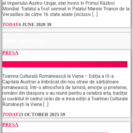
al Imperiului Austro-Ungar, stat învins în Primul Război
Mondial. Tratatul a fost semnat în Palatul Marele Trianon de la
Versailles de către 16 state aliate (inclusiv […]
TODAY
4 JUNE 2020
39
SIMILAR POSTS
PRESA
Toamna Culturală Românească la Viena – Ediția a III-a
Toamna Culturală Românească la Viena – Ediția a III-a
Capitala Austriei a îmbrăcat din nou straie de sărbătoare
românească. Într-o atmosferă de lumină, emoție și prietenie,
românii din diaspora s-au reunit pentru a celebra arta, tradiția
și cuvântul în cadrul celei de-a treia ediții a Toamnei Culturale
Românești la Viena […]
TODAY
23 OCTOBER 2025
59
PRESA