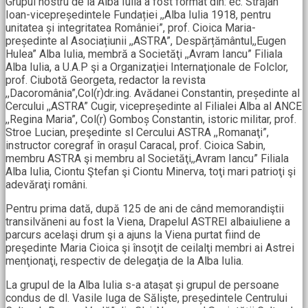
Grupul nostru de la Alba Iulia a fost format din: ec. Străjan
Ioan-vicepreședintele Fundației ,,Alba Iulia 1918, pentru
unitatea și integritatea României”, prof. Cioica Maria-
președinte al Asociațiunii ,,ASTRA”, Despărțământul,,Eugen
Hulea” Alba Iulia, membră a Societăţi ,,Avram Iancu” Filiala
Alba Iulia, a U.A.P şi a Organizaţiei Internaţionale de Folclor,
prof. Ciubotă Georgeta, redactor la revista
,,Dacoromânia”,Col(r)dr.ing. Avădanei Constantin, președinte al
Cercului ,,ASTRA” Cugir, vicepreședinte al Filialei Alba al ANCE
,,Regina Maria”, Col(r) Gomboș Constantin, istoric militar, prof.
Stroe Lucian, preşedinte sl Cercului ASTRA ,,Romanaţi”,
instructor coregraf în orașul Caracal, prof. Cioica Sabin,
membru ASTRA şi membru al Societăţi,,Avram Iancu” Filiala
Alba Iulia, Ciontu Ştefan şi Ciontu Minerva, toţi mari patrioţi şi
adevăraţi români.
Pentru prima dată, după 125 de ani de când memorandiştii
transilvăneni au fost la Viena, Drapelul ASTREI albaiuliene a
parcurs acelaşi drum şi a ajuns la Viena purtat fiind de
preşedinte Maria Cioica şi însoţit de ceilalţi membri ai Astrei
menţionaţi, respectiv de delegaţia de la Alba Iulia.
La grupul de la Alba Iulia s-a atașat și grupul de persoane
condus de dl. Vasile Iuga de Sălişte, președintele Centrului