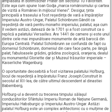
amplasată în Böhmischer Prater din sectorul 10 Favoriten.
Este aşa cum spune Ioan Godja „marca românismului şi cartea
de vizită a României în mijlocul Vienei”. Desigur, ținta
principală a traseului a fost reședința de vară a împăraților
Imperiului Austro-Ungar, Palatul Schönbrunn.Gândit ca
reședință de vară pentru monarhii imperiului, palatul, așa cum
îl vedem astăzi, datează de la 1701 și a fost construit ca o
replică a palatului Versailles. Are 1441 de camere și este unul
dintre cele mai impunătoare monumente de artă barocă din
Europa Centrală. Palatul Schönbrunn se confundă de fapt cu
domeniul Schönbrunn, domeniul din care face parte, pe lângă
palat, fabuloasele grădini, grădina zoologică, oranjeria, dealul
cu monumentul Gloriette dar și Muzeul trăsurilor imperiale –
Kaiserliche Wagenburg.
O oportunitate deosebită a fost vizitarea palatului Hofburg,
locul de reședință a împăratului Franz Joseph.Construit în
secolul al XII-lea, de către ultimul descendent al dinastiei
Babemberg,
Hofburg-ul a devenit cu trecerea timpului sălașul
conducătorilor Sfântului Imperiu Roman de Națiune Germană,
Imperiului Habsburgic și Imperiului Austro-Ungar. Astăzi
palatul Hofburg este un complex arihtectonic cu o mulțime de