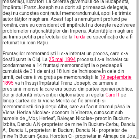
meseriaşi, lucrători. La cererea guvernului de la Budapesta,
împăratul Franz Joseph nu a dorit să primească delegaţia,
deşi nu cunoştea conţinutul memorandumului, apoi l-a trimis
autorităţilor maghiare. Acest fapt a nemulţumit profund pe
români, care au considerat că împăratul nu doreşte rezolvarea
problemelor naţionalităţilor din Imperiu. Autorităţile maghiare
au trimis petiţia prefectului de la
Turda
cu specificaţia de a fi
returnat lui Ioan Raţiu.
Fruntașilor memorandiști li s-a intentat un proces, care s-a
desfășurat la Cluj. La
25 mai
1894
procesul s-a încheiat cu
condamnarea a 14 fruntaşi memorandişti la o pedeapsă
cumulată de 31 de ani şi 18 luni de închisoare.În cele din
urmă, cel care îi va graţia pe memorandişti la
19 septembrie
1895
va fi însuşi împăratul Franz Joseph, ca urmare a
presiunii imense la care era supus din partea opiniei publice,
dar şi datorită intervenţiei diplomatice a regelui
Carol I
pe
lângă Curtea de la Viena.Merită să fie amintiți și
memorandiștii din județul Alba, care au făcut drumul până la
Viena: Herlea Nicolae- econom în Vinerea, cunoscut sub
numele de ,,Moș Herlea”, Băieșan Nicolae- preot în Bucium-
Izbita, Danciu A.N-proprietar de mine în Bucium-Cerbu, Danciu
A., Danciu I., proprietari în Bucium, Danciu N.- proprietar de
mine în Bucium-Șasa, Horotan O.- proprietar în Almașu de Jos,