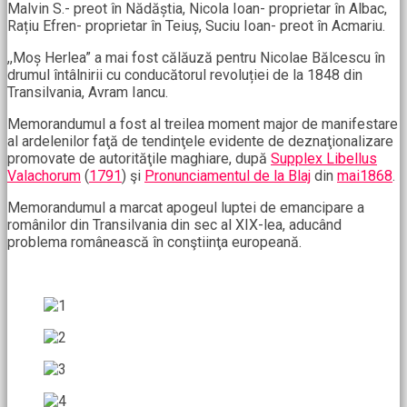
Malvin S.- preot în Nădăștia, Nicola Ioan- proprietar în Albac,
Rațiu Efren- proprietar în Teiuș, Suciu Ioan- preot în Acmariu.
,,Moș Herlea” a mai fost călăuză pentru Nicolae Bălcescu în
drumul întâlnirii cu conducătorul revoluției de la 1848 din
Transilvania, Avram Iancu.
Memorandumul a fost al treilea moment major de manifestare
al ardelenilor faţă de tendinţele evidente de deznaţionalizare
promovate de autorităţile maghiare, după
Supplex Libellus
Valachorum
(
1791
) şi
Pronunciamentul de la Blaj
din
mai
1868
.
Memorandumul a marcat apogeul luptei de emancipare a
românilor din Transilvania din sec al XIX-lea, aducând
problema românească în conştiinţa europeană.