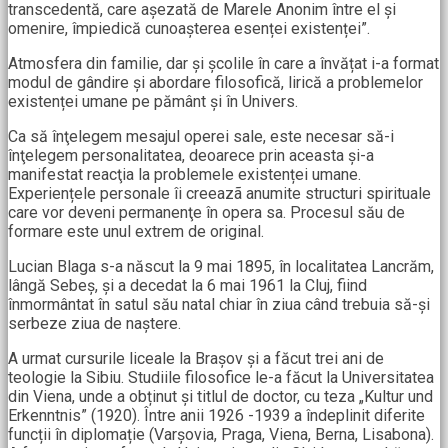
transcedentă, care așezată de Marele Anonim între el și
omenire, împiedică cunoașterea esenței existenței”.
Atmosfera din familie, dar și școlile în care a învățat i-a format
modul de gândire și abordare filosofică, lirică a problemelor
existenței umane pe pământ și în Univers.
Ca să înţelegem mesajul operei sale, este necesar să-i
înţelegem personalitatea, deoarece prin aceasta și-a
manifestat reacţia la problemele existenței umane.
Experiențele personale îi creeazã anumite structuri spirituale
care vor deveni permanenţe în opera sa. Procesul său de
formare este unul extrem de original.
Lucian Blaga s-a născut la 9 mai 1895, în localitatea Lancrăm,
lângă Sebeș, și a decedat la 6 mai 1961 la Cluj, fiind
înmormântat în satul său natal chiar în ziua când trebuia să-și
serbeze ziua de naștere.
A urmat cursurile liceale la Brașov și a făcut trei ani de
teologie la Sibiu. Studiile filosofice le-a făcut la Universitatea
din Viena, unde a obținut și titlul de doctor, cu teza „Kultur und
Erkenntnis” (1920). Între anii 1926 -1939 a îndeplinit diferite
funcții în diplomație (Varșovia, Praga, Viena, Berna, Lisabona).