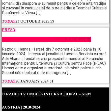
românii din diaspora s-au reunit pentru a celebra arta, tradiția
și cuvântul în cadrul celei de-a treia ediții a Toamnei Culturale
Românești la Viena […]
TODAY
23 OCTOBER 2025
59
PRESA
Războiul Hamas, interviu cu prof. Ada Aharoni
Războiul Hamas - Israel, din 7 octombrie 2023 până în 10
ianuarie 2024 Interviu al jurnalistei Lucretia Berzintu cu prof.
Ada Aharoni, fondatoare și președinte mondial al Forumului
Internațional pentru Literatură și Cultură pentru Pace (IFLAC)
Hamas este o organizație teroristă islamistă palestiniană.
Scopul său declarat este distrugerea […]
TODAY
26 JANUARY 2024
31
© RADIO TV UNIREA INTERNAȚIONAL - AKM
AUSTRIA
| 2010-2024