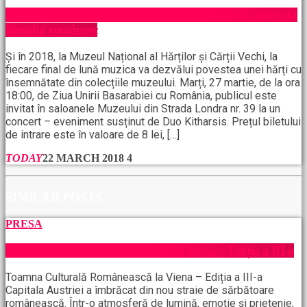
Gala Premiilor Gopo: cea mai importantă seară dedicată
filmului românesc
Și în 2018, la Muzeul Național al Hărților și Cărții Vechi, la
fiecare final de lună muzica va dezvălui povestea unei hărți cu
însemnătate din colecțiile muzeului. Marți, 27 martie, de la ora
18:00, de Ziua Unirii Basarabiei cu România, publicul este
invitat în saloanele Muzeului din Strada Londra nr. 39 la un
concert – eveniment susținut de Duo Kitharsis. Prețul biletului
de intrare este în valoare de 8 lei, […]
TODAY
22 MARCH 2018
4
SIMILAR POSTS
PRESA
Toamna Culturală Românească la Viena – Ediția a III-a
Toamna Culturală Românească la Viena – Ediția a III-a
Capitala Austriei a îmbrăcat din nou straie de sărbătoare
românească. Într-o atmosferă de lumină, emoție și prietenie,