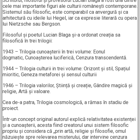
Scriitorul, filosoful și profesorul Lucian Blaga a fost una dintre
cele mai importante figuri ale culturii românești contemporane.
Sistemul său filosofic, este comparabil ca anvergură și ca
arhitectură cu ideile lui Hegel, iar ca expresie literară cu opera
lui Nietzsche sau Bergson.
Filosoful și poetul Lucian Blaga și-a ordonat creația sa
filosofică în trei trilogii:
1943 – Trilogia cunoașterii în trei volume: Eonul
dogmatic, Cunoașterea luciferică, Cenzura transcendentă.
1944 – Trilogia culturii in trei volume: Orizont și stil, Spațiul
mioritic, Geneza metaforei și sensul culturii
1946 – Trilogia valorilor, Știință și creație, Gândire magică și
religie, Artă și valoare.
Cea de-a patra, Trilogia cosmologică, a rămas în stadiu de
proiect.
Într-un concept original autorul explică relativitatea existenței
și a cunoașterii, acesta fiind creatorul unui sistem filosofic
propriu și considera că „prin artă, religie și filosofie, omul
năzuiește spre relevarea misterului, dar intervine cenzura