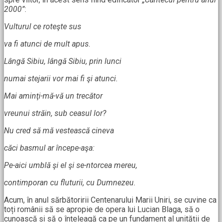
2000”
:
Vulturul ce roteşte sus
va fi atunci de mult apus.
Lângă Sibiu, lângă Sibiu, prin lunci
numai stejarii vor mai fi şi atunci.
Mai aminţi-mă-vă un trecător
vreunui străin, sub ceasul lor?
Nu cred să mă vestească cineva
căci basmul ar începe-aşa:
Pe-aici umblă şi el şi se-ntorcea mereu,
contimporan cu fluturii, cu Dumnezeu.
Acum, în anul sărbătoririi Centenarului Marii Uniri, se cuvine ca
toți românii să se apropie de opera lui Lucian Blaga, să o
cunoască și să o înțeleagă ca pe un fundament al unității de