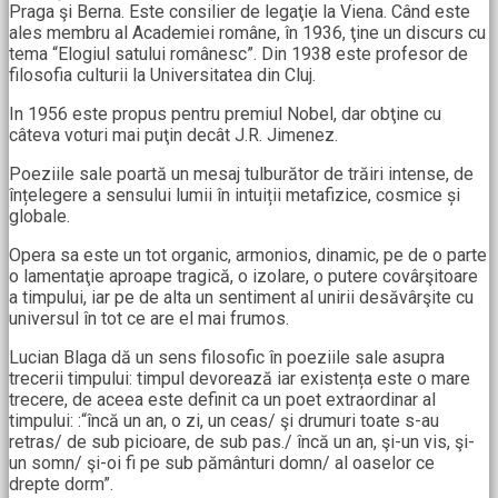
Praga şi Berna. Este consilier de legaţie la Viena. Când este
ales membru al Academiei române, în 1936, ţine un discurs cu
tema “Elogiul satului românesc”. Din 1938 este profesor de
filosofia culturii la Universitatea din Cluj.
In 1956 este propus pentru premiul Nobel, dar obţine cu
câteva voturi mai puţin decât J.R. Jimenez.
Poeziile sale poartă un mesaj tulburător de trăiri intense, de
înțelegere a sensului lumii în intuiții metafizice, cosmice și
globale.
Opera sa este un tot organic, armonios, dinamic, pe de o parte
o lamentaţie aproape tragică, o izolare, o putere covârşitoare
a timpului, iar pe de alta un sentiment al unirii desăvârşite cu
universul în tot ce are el mai frumos.
Lucian Blaga dă un sens filosofic în poeziile sale asupra
trecerii timpului: timpul devorează iar existența este o mare
trecere, de aceea este definit ca un poet extraordinar al
timpului: :“încă un an, o zi, un ceas/ şi drumuri toate s-au
retras/ de sub picioare, de sub pas./ încă un an, şi-un vis, şi-
un somn/ şi-oi fi pe sub pământuri domn/ al oaselor ce
drepte dorm”.