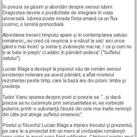
În poezia sa găsim și abordări despre sensul iubirii.
Dragostea devine o posibilitate de integrare în viaţa
universală. Iubirea poate invada ființa umană ca un flux
cosmic, o lumină primordială.
Abordarea trecerii timpului apare și în contemplarea satului
românesc:„ eu cred că veşnicia s-a năcut la sat/ aici orice
gând e mai încet/ şi inima-ţi zvâcneşte mai rar, / ca şi cum nu
ţi-ar bate în piept/ ci adânc în pământ undeva” (“Sufletul
satului”).
Lucian Blaga a deslușit la poporul său de români sensul
existenței milenare pe acest pământ, a aflat misterul
rezistenței peste timp, care la bază are doi piloni: limba și
credința.
Tudor Vianu spunea despre poet și poezia sa: “…și dacă
poezia sa nu cucereşte prin senzualitatea ei, ea vorbeşte
puternic printr-o substanţă făcută din cele mai înalte nelinişti
din câte pot atinge sufletul omenesc”.
Poetul și filosoful Lucian Blaga a înțeles trecutul și prezentul,
pe care le-a proiectat într-un mers al civilizației românești
spre viitor, în acest sens fiind edificator
„Cântecul pentru anul