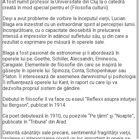
A fost numit profesor la Universitate din Cluj la o catedră
creată în mod special pentru el (Filosofia culturii).
Deși a avut probleme de vorbire la începutul vieții, Lucian
Blaga era înzestrat cu un extraordinar spirit al percepției lumii
înconjurătoare, cu o capacitate deosebită în prelucarea
intensă a impresiilor în adâncul sufletului său, și din care a
rezultat o exprimare pe măsură în operele sale.
Blaga a fost pasionat de astronomie și îi abordează în
operele lui pe: Goethe, Schiller, Alecsandri, Eminescu,
Caragiale. Elementele de filosofie din care se inspiră le
găsește în operele lui: Spinoza, Conta, Schopenhauer sau
Platon. Îl interesează de asemenea darwinismul şi psihologia.
Îl influențează operele lui Kant, în raport cu care îşi va
dezvolta propriul sistem de gândire.
Debutul în filosofie îl va face cu eseul “Reflexii asupra intuiţiei
lui Bergson”, publicat în 1914.
Ca poet debuteazã în 1910, cu poeziile “Pe ţãrm” şi “Noapte”,
publicate în “Tribuna” din Arad.
Datorită sănătăţii sale precare, sentimentul fragilităţii vieţii,
izolarea și interiorizarea ocupă un loc important în opera sa.