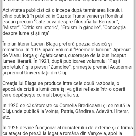
Activitatea publicistică o începe după terminarea liceului,
când publică în publicã în Gazeta Transilvaniei şi Românul
eseuri precum “Câte ceva despre filosofia lui Bergson”,
“Mister”, “Criticism istoric”, “Eroism în gândire”, “Concepţia
despre lume şi ştiinţa”.
În plan literar Lucian Blaga preferă poezia clasică şi
romantică. În 1919 apare volumul “Poemele luminii”. Apreciat
de Vianu, Iorga şi Agârbiceanu, cucereşte de la bun început
lumea literară. În 1921, după publicarea volumului “Paşii
profetului” şi a piesei “Zamolxe”, primeşte premiul Academiei
şi premiul Universitãţii din Cluj.
Creaţia lui Blaga se produce între cele două războaie, o
epocă de criză a lumii care îşi va găsi reflexia într-o operă
care depăşeşte cu mult biografia sa.
În 1920 se căsătoreşte cu Cornelia Brediceanu şi se mută la
Cluj, unde publică la Voinţa, Patria, Gândirea, Adevărul literar,
etc.
În 1926 devine funcţionar al ministerului de externe şi e trimis
ca ataşat de presă la legaţia română din Varşovia, apoi la