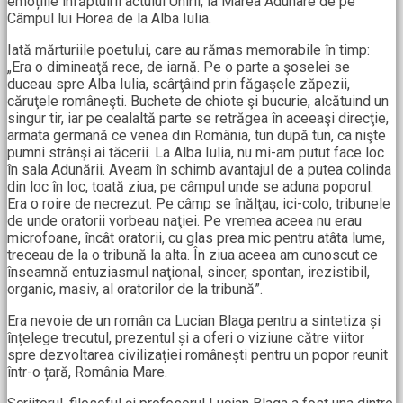
emoțiile înfăptuirii actului Unirii, la Marea Adunare de pe
Câmpul lui Horea de la Alba Iulia.
Iată mărturiile poetului, care au rămas memorabile în timp:
„Era o dimineaţă rece, de iarnă. Pe o parte a şoselei se
duceau spre Alba Iulia, scârţâind prin făgaşele zăpezii,
căruţele româneşti. Buchete de chiote şi bucurie, alcătuind un
singur tir, iar pe cealaltă parte se retrăgea în aceeaşi direcţie,
armata germană ce venea din România, tun după tun, ca nişte
pumni strânşi ai tăcerii. La Alba Iulia, nu mi-am putut face loc
în sala Adunării. Aveam în schimb avantajul de a putea colinda
din loc în loc, toată ziua, pe câmpul unde se aduna poporul.
Era o roire de necrezut. Pe câmp se înălţau, ici-colo, tribunele
de unde oratorii vorbeau naţiei. Pe vremea aceea nu erau
microfoane, încât oratorii, cu glas prea mic pentru atâta lume,
treceau de la o tribună la alta. În ziua aceea am cunoscut ce
înseamnă entuziasmul naţional, sincer, spontan, irezistibil,
organic, masiv, al oratorilor de la tribună”.
Era nevoie de un român ca Lucian Blaga pentru a sintetiza și
înțelege trecutul, prezentul și a oferi o viziune către viitor
spre dezvoltarea civilizației românești pentru un popor reunit
într-o țară, România Mare.