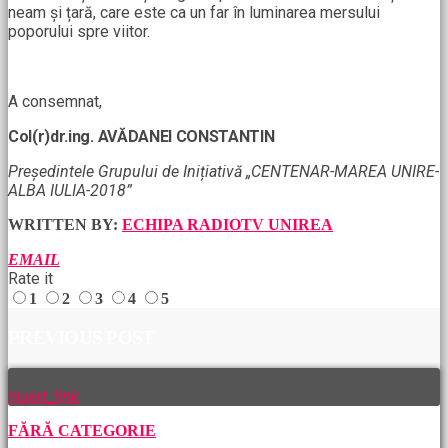
neam și țară, care este ca un far în luminarea mersului
poporului spre viitor.
A consemnat,
Col(r)dr.ing. AVĂDANEI CONSTANTIN
Președintele Grupului de Inițiativă „CENTENAR-MAREA UNIRE-
ALBA IULIA-2018”
WRITTEN BY:
ECHIPA RADIOTV UNIREA
EMAIL
Rate it
1
2
3
4
5
PREVIOUS POST
insert_link
FĂRĂ CATEGORIE