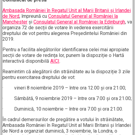
Ambasada României în Regatul Unit al Marii Britanii și Irlandei
de Nord
, împreună cu
Consulatul General al României la
Manchester
și
Consulatul General al României la Edinburgh
, va
organiza 72 de secții de votare în vederea exercitării
dreptului de vot pentru alegerea Președintelui României din
2019.
Pentru a facilita alegătorilor identificarea celei mai apropiate
secții de votare de redința lor, punem la dispoziție o Hartă
interactivă disponibilă
AICI
.
Reamintim că alegătorii din străinătate au la dispoziție 3 zile
pentru exercitarea dreptului de vot:
· vineri 8 noiembrie 2019 – între ora 12.00 și ora 21.00;
· Sâmbătă, 9 noiembrie 2019 – între ora 7.00 și ora 21.00;
· Duminică, 10 noiembrie – între ora 7.00 și ora 21.00.
În cadrul demersurilor de pregătire a votului în străinătate,
Ambasada României în Regatul Unit al Marii Britanii și Irlandei
de Nord a organziat duminică, 3 noiembrie, la Londra, o