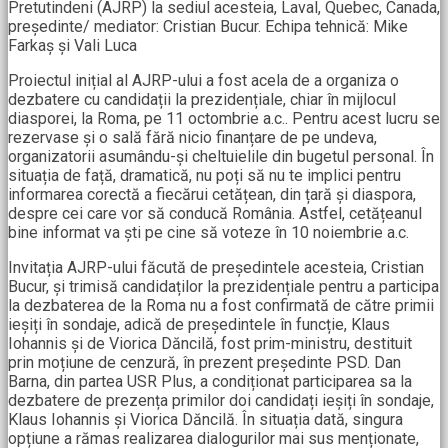
Pretutindeni (AJRP) la sediul acesteia, Laval, Quebec, Canada,
președinte/ mediator: Cristian Bucur. Echipa tehnică: Mike
Farkaș și Vali Luca
Proiectul inițial al AJRP-ului a fost acela de a organiza o
dezbatere cu candidații la prezidențiale, chiar în mijlocul
diasporei, la Roma, pe 11 octombrie a.c.. Pentru acest lucru se
rezervase și o sală fără nicio finanțare de pe undeva,
organizatorii asumându-și cheltuielile din bugetul personal. În
situația de față, dramatică, nu poți să nu te implici pentru
informarea corectă a fiecărui cetățean, din țară și diaspora,
despre cei care vor să conducă România. Astfel, cetățeanul
bine informat va ști pe cine să voteze în 10 noiembrie a.c.
Invitația AJRP-ului făcută de președintele acesteia, Cristian
Bucur, și trimisă candidaților la prezidențiale pentru a participa
la dezbaterea de la Roma nu a fost confirmată de către primii
ieșiți în sondaje, adică de președintele în funcție, Klaus
Iohannis și de Viorica Dăncilă, fost prim-ministru, destituit
prin moțiune de cenzură, în prezent președinte PSD. Dan
Barna, din partea USR Plus, a condiționat participarea sa la
dezbatere de prezența primilor doi candidați ieșiți în sondaje,
Klaus Iohannis și Viorica Dăncilă. În situația dată, singura
opțiune a rămas realizarea dialogurilor mai sus menționate,