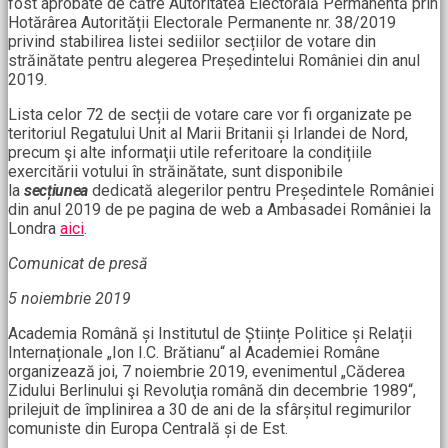
fost aprobate de către Autoritatea Electorală Permanentă prin
Hotărârea Autorității Electorale Permanente nr. 38/2019
privind stabilirea listei sediilor secțiilor de votare din
străinătate pentru alegerea Președintelui României din anul
2019.
Lista celor 72 de secții de votare care vor fi organizate pe
teritoriul Regatului Unit al Marii Britanii și Irlandei de Nord,
precum şi alte informaţii utile referitoare la condițiile
exercitării votului în străinătate, sunt disponibile
la
secțiunea
dedicată alegerilor pentru Președintele României
din anul 2019 de pe pagina de web a Ambasadei României la
Londra
aici
.
Comunicat de presă
5 noiembrie 2019
Academia Română și Institutul de Științe Politice și Relații
Internaționale „Ion I.C. Brătianu“ al Academiei Române
organizează joi, 7 noiembrie 2019, evenimentul „Căderea
Zidului Berlinului şi Revoluţia română din decembrie 1989“,
prilejuit de împlinirea a 30 de ani de la sfârșitul regimurilor
comuniste din Europa Centrală și de Est.