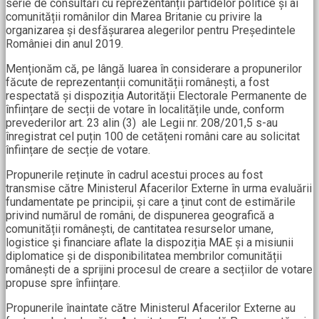
serie de consultări cu reprezentanții partidelor politice și ai
comunității românilor din Marea Britanie cu privire la
organizarea și desfășurarea alegerilor pentru Președintele
României din anul 2019.
Menționăm că, pe lângă luarea în considerare a propunerilor
făcute de reprezentanții comunității românești, a fost
respectată și dispoziția Autorității Electorale Permanente de
înființare de secții de votare în localitățile unde, conform
prevederilor art. 23 alin (3) ale Legii nr. 208/201,5 s-au
înregistrat cel puțin 100 de cetățeni români care au solicitat
înființare de secție de votare.
Propunerile reținute în cadrul acestui proces au fost
transmise către Ministerul Afacerilor Externe în urma evaluării
fundamentate pe principii, și care a ținut cont de estimările
privind numărul de români, de dispunerea geografică a
comunității românești, de cantitatea resurselor umane,
logistice şi financiare aflate la dispoziția MAE și a misiunii
diplomatice și de disponibilitatea membrilor comunității
românești de a sprijini procesul de creare a secțiilor de votare
propuse spre înființare.
Propunerile înaintate către Ministerul Afacerilor Externe au