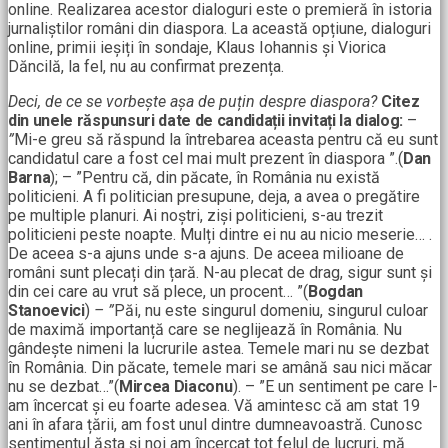
online. Realizarea acestor dialoguri este o premieră în istoria
jurnaliștilor români din diaspora. La această opțiune, dialoguri
online, primii ieșiți în sondaje, Klaus Iohannis și Viorica
Dăncilă, la fel, nu au confirmat prezența.
Deci, de ce se vorbește așa de puțin despre diaspora?
Citez
din unele răspunsuri date de candidații invitați la dialog:
–
”
Mi-e greu să răspund la întrebarea aceasta pentru că eu sunt
candidatul care a fost cel mai mult prezent în diaspora ”.(
Dan
Barna
); – ”Pentru că, din păcate, în România nu există
politicieni. A fi politician presupune, deja, a avea o pregătire
pe multiple planuri. Ai noștri, ziși politicieni, s-au trezit
politicieni peste noapte. Mulți dintre ei nu au nicio meserie… .
De aceea s-a ajuns unde s-a ajuns. De aceea milioane de
români sunt plecați din țară. N-au plecat de drag, sigur sunt și
din cei care au vrut să plece, un procent… ”(
Bogdan
Stanoevici
)
– ”
Păi, nu este singurul domeniu, singurul culoar
de maximă importanță care se neglijează în România. Nu
gândește nimeni la lucrurile astea. Temele mari nu se dezbat
în România. Din păcate, temele mari se amână sau nici măcar
nu se dezbat…”(
Mircea Diaconu
). – ”E un sentiment pe care l-
am încercat și eu foarte adesea. Vă amintesc că am stat 19
ani în afara țării, am fost unul dintre dumneavoastră. Cunosc
sentimentul ăsta și noi am încercat tot felul de lucruri, mă