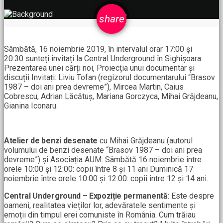
email
share
Sâmbătă, 16 noiembrie 2019, în intervalul orar 17:00 și
20:30 sunteți invitați la Central Underground în Sighișoara:
Prezentarea unei cărți noi, Proiecția unui documentar și
discuții Invitați: Liviu Tofan (regizorul documentarului “Brasov
1987 – doi ani prea devreme”), Mircea Martin, Caius
Cobrescu, Adrian Lăcătuș, Mariana Gorczyca, Mihai Grăjdeanu,
Gianina Iconaru.
Atelier de benzi desenate
cu Mihai Grăjdeanu (autorul
volumului de benzi desenate “Brasov 1987 – doi ani prea
devreme”) și Asociația AUM: Sâmbătă 16 noiembrie între
orele 10:00 și 12:00: copii între 8 și 11 ani Duminică 17
noiembrie între orele 10:00 și 12:00: copii între 12 și 14 ani.
Central Underground – Expoziție permanentă
: Este despre
oameni, realitatea vieților lor, adevăratele sentimente și
emoții din timpul erei comuniste în România. Cum trăiau