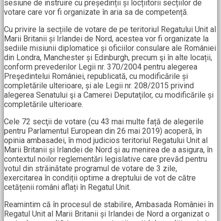
sesiune de instruire cu președinții și locțiitorii secțiilor de
votare care vor fi organizate în aria sa de competență.
Cu privire la secțiile de votare de pe teritoriul Regatului Unit al
Marii Britanii și Irlandei de Nord, acestea vor fi organizate la
sediile misiunii diplomatice și oficiilor consulare ale României
din Londra, Manchester și Edinburgh, precum şi în alte locații,
conform prevederilor Legii nr. 370/2004 pentru alegerea
Preşedintelui României, republicată, cu modificările și
completările ulterioare, și ale Legii nr. 208/2015 privind
alegerea Senatului şi a Camerei Deputaţilor, cu modificările și
completările ulterioare.
Cele 72 secţii de votare (cu 43 mai multe față de alegerile
pentru Parlamentul European din 26 mai 2019) acoperă, în
opinia ambasadei, în mod judicios teritoriul Regatului Unit al
Marii Britanii și Irlandei de Nord şi au menirea de a asigura, în
contextul noilor reglementări legislative care prevăd pentru
votul din străinătate programul de votare de 3 zile,
exercitarea în condiții optime a dreptului de vot de către
cetățenii români aflați în Regatul Unit.
Reamintim că în procesul de stabilire, Ambasada României în
Regatul Unit al Marii Britanii și Irlandei de Nord a organizat o