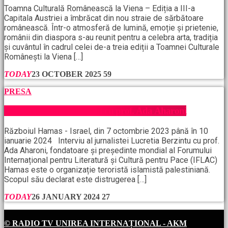
Toamna Culturală Românească la Viena – Ediția a III-a
Capitala Austriei a îmbrăcat din nou straie de sărbătoare
românească. Într-o atmosferă de lumină, emoție și prietenie,
românii din diaspora s-au reunit pentru a celebra arta, tradiția
și cuvântul în cadrul celei de-a treia ediții a Toamnei Culturale
Românești la Viena […]
TODAY
23 OCTOBER 2025
59
PRESA
Războiul Hamas, interviu cu prof. Ada Aharoni
Războiul Hamas - Israel, din 7 octombrie 2023 până în 10
ianuarie 2024 Interviu al jurnalistei Lucretia Berzintu cu prof.
Ada Aharoni, fondatoare și președinte mondial al Forumului
Internațional pentru Literatură și Cultură pentru Pace (IFLAC)
Hamas este o organizație teroristă islamistă palestiniană.
Scopul său declarat este distrugerea […]
TODAY
26 JANUARY 2024
27
© RADIO TV UNIREA INTERNAȚIONAL - AKM