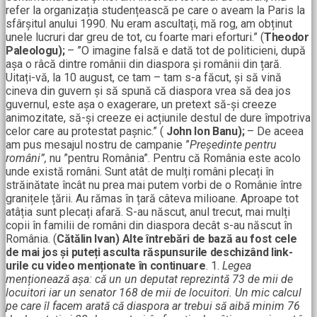
refer la organizația studențească pe care o aveam la Paris la
sfârșitul anului 1990. Nu eram ascultați, mă rog, am obținut
unele lucruri dar greu de tot, cu foarte mari eforturi.” (
Theodor
Paleologu);
– ”O imagine falsă e dată tot de politicieni, după
așa o râcă dintre românii din diaspora și românii din țară.
Uitați-vă, la 10 august, ce tam – tam s-a făcut, și să vină
cineva din guvern și să spună că diaspora vrea să dea jos
guvernul, este așa o exagerare, un pretext să-și creeze
animozitate, să-și creeze ei acțiunile destul de dure împotriva
celor care au protestat pașnic.” (
John Ion Banu);
– De aceea
am pus mesajul nostru de campanie ”
Președinte pentru
români”,
nu ”pentru România”. Pentru că România este acolo
unde există români. Sunt atât de mulți români plecați în
străinătate încât nu prea mai putem vorbi de o Românie între
granițele țării. Au rămas în țară câteva milioane. Aproape tot
atâția sunt plecați afară. S-au născut, anul trecut, mai mulți
copii în familii de români din diaspora decât s-au născut în
România. (
Cătălin Ivan)
Alte întrebări de bază au fost cele
de mai jos și puteți asculta răspunsurile deschizând link-
urile cu video menționate în continuare
. 1.
Legea
menționează așa: că un un deputat reprezintă 73 de mii de
locuitori iar un senator 168 de mii de locuitori. Un mic calcul
pe care îl facem arată că diaspora ar trebui să aibă minim 76