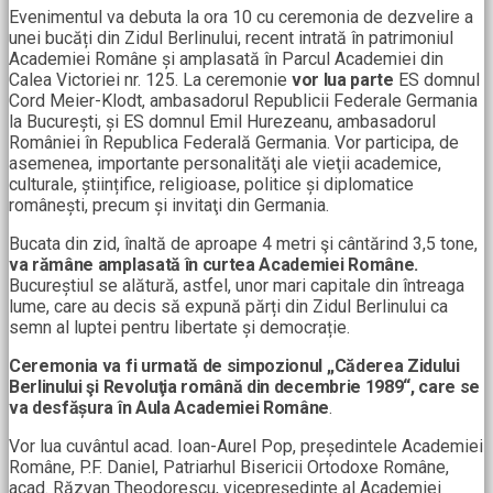
Evenimentul va debuta la ora 10 cu ceremonia de dezvelire a
unei bucăți din Zidul Berlinului, recent intrată în patrimoniul
Academiei Române și amplasată în Parcul Academiei din
Calea Victoriei nr. 125. La ceremonie
vor lua parte
ES domnul
Cord Meier-Klodt, ambasadorul Republicii Federale Germania
la București, și ES domnul Emil Hurezeanu, ambasadorul
României în Republica Federală Germania. Vor participa, de
asemenea, importante personalităţi ale vieţii academice,
culturale, științifice, religioase, politice și diplomatice
românești, precum și invitaţi din Germania.
Bucata din zid, înaltă de aproape 4 metri şi cântărind 3,5 tone,
va rămâne amplasată în curtea Academiei Române.
Bucureștiul se alătură, astfel, unor mari capitale din întreaga
lume, care au decis să expună părți din Zidul Berlinului ca
semn al luptei pentru libertate și democrație.
Ceremonia va fi urmată de simpozionul „Căderea Zidului
Berlinului şi Revoluţia română din decembrie 1989“, care se
va desfășura în Aula Academiei Române
.
Vor lua cuvântul acad. Ioan-Aurel Pop, președintele Academiei
Române, P.F. Daniel, Patriarhul Bisericii Ortodoxe Române,
acad. Răzvan Theodorescu, vicepreședinte al Academiei