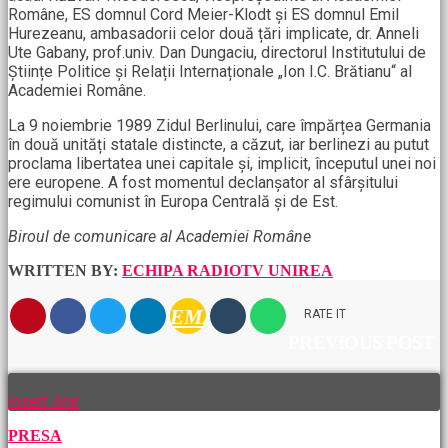
Române, ES domnul Cord Meier-Klodt și ES domnul Emil
Hurezeanu, ambasadorii celor două țări implicate, dr. Anneli
Ute Gabany, prof.univ. Dan Dungaciu, directorul Institutului de
Științe Politice și Relații Internaționale „Ion I.C. Brătianu“ al
Academiei Române.
La 9 noiembrie 1989 Zidul Berlinului, care împărțea Germania
în două unități statale distincte, a căzut, iar berlinezi au putut
proclama libertatea unei capitale și, implicit, începutul unei noi
ere europene. A fost momentul declanșator al sfârșitului
regimului comunist în Europa Centrală și de Est.
Biroul de comunicare al Academiei Române
WRITTEN BY:
ECHIPA RADIOTV UNIREA
EMAIL
RATE IT
PREVIOUS POST
insert_link
PRESA