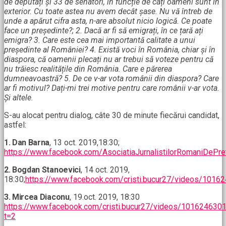
de deputați și 33 de senatori, în funcție de câți oameni sunt în
exterior. Cu toate astea nu avem decât șase. Nu vă întreb de
unde a apărut cifra asta, n-are absolut nicio logică. Ce poate
face un președinte?; 2. Dacă ar fi să emigrați, în ce țară ați
emigra? 3. Care este cea mai importantă calitate a unui
președinte al României? 4. Există voci în România, chiar și în
diaspora, că oamenii plecați nu ar trebui să voteze pentru că
nu trăiesc realitățile din România. Care e părerea
dumneavoastră? 5. De ce v-ar vota românii din diaspora? Care
ar fi motivul? Dați-mi trei motive pentru care românii v-ar vota.
Și altele.
S-au alocat pentru dialog, câte 30 de minute fiecărui candidat,
astfel:
1. Dan Barna
, 13 oct. 2019,18:30;
https://www.facebook.com/AsociatiaJurnalistilorRomaniDeP
2. Bogdan Stanoevici
, 14 oct. 2019,
18:30;
https://www.facebook.com/cristi.bucur27/videos/101
3. Mircea Diaconu
, 19.oct. 2019, 18:30
https://www.facebook.com/cristi.bucur27/videos/10162463
t=2