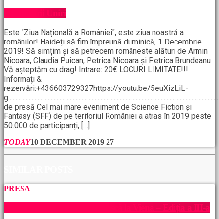
Ziua Marii Uniri
Este "Ziua Națională a României", este ziua noastră a
românilor! Haideți să fim împreună duminică, 1 Decembrie
2019! Să simțim și să petrecem româneste alături de Armin
Nicoara, Claudia Puican, Petrica Nicoara și Petrica Brundeanu
Vă așteptăm cu drag! Intrare: 20€ LOCURI LIMITATE!!!
Informați &
rezervări:+436603729327https://youtu.be/5euXizLiL-
g...................................................................................................................................
de presă Cel mai mare eveniment de Science Fiction și
Fantasy (SFF) de pe teritoriul României a atras în 2019 peste
50.000 de participanți, […]
TODAY
10 DECEMBER 2019
27
SIMILAR POSTS
PRESA
Toamna Culturală Românească la Viena – Ediția a III-a