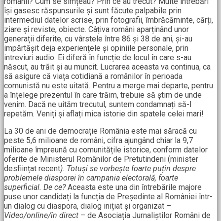
românii? Cum se simțeau? Prin ce au trecut? Multe întrebări
își gasesc răspunsurile și sunt făcute palpabile prin
intermediul datelor scrise, prin fotografii, îmbrăcăminte, cărți,
ziare și reviste, obiecte. Câțiva români aparținând unor
generații diferite, cu vârstele între 86 și 38 de ani, și-au
impărtășit deja experiențele și opiniile personale, prin
intreviuri audio. Ei diferă în funcție de locul în care s-au
născut, au trăit și au muncit. Lucrarea aceasta va continua, ca
să asigure că viața cotidiană a românilor în perioada
comunistă nu este uitată. Pentru a merge mai departe, pentru
a înțelege prezentul în care trăim, trebuie să știm de unde
venim. Dacă ne uităm trecutul, suntem condamnați să-l
repetăm. Veniți și aflați mica istorie din spatele celei mari!
La 30 de ani de democrație România este mai săracă cu
peste 5,6 milioane de români, cifra ajungând chiar la 9,7
milioane împreună cu comunitățile istorice, conform datelor
oferite de Ministerul Românilor de Pretutindeni (minister
desființat recent
). Totuși se vorbește foarte puțin despre
problemele diasporei în campania electorală, foarte
superficial. De ce?
Aceasta este una din întrebările majore
puse unor candidați la funcția de Președinte al României într-
un dialog cu diaspora, dialog inițiat și organizat –
Video/online/în direct
– de Asociația Jurnaliștilor Români de